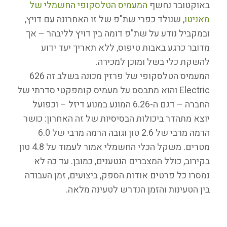
באוקטובר נחשף
המעמיס הטלסקופי החשמלי של
מאניטו
, שנולד כפרי שת"פ של זו האחרונה עם דויץ,
ובמקביל נודע על שת"פ דומה בין דויץ לליבהר – אך
מדובר כרגע באבות טיפוס, ללא תאריך יעד ידוע
להשקת כלי בשל ומוכן למכירה.
המעמיס הטלסקופי של פרזין מכונה בשלב זה 626
Electric והוא מתבסס על מעמיס קומפקטי סדרתי של
החברה – דגם ה-6.26 המונע במנוע דיזל – וכפועל
יוצא מתהדר ביכולות הבסיסיות של זה האחרון: כושר
הרמה מרבי של 2.6 טון וגובה הרמה מרבי של 6.0
מטרים. משקל הכלי החשמלי אמור לעמוד על 4.8 טון
בקירוב, כולל המצברים הנטענים, כמובן. עד כה לא
נמסרו כל פרטים אודות הספק, ביצועים, זמן העבודה
בין הטעינות והזמן הנדרש לטעינה מלאה.