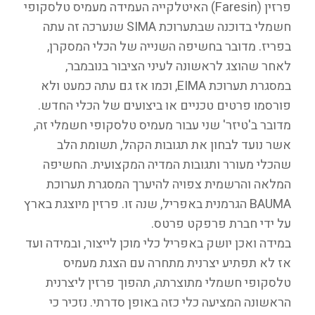
פרזין (Faresin) האיטלקייה העמידה מעמיס טלסקופי
חשמלי בדוכנה שבתערוכת SIMA שנערכה זה עתה
בפריז. מדובר בחשיפה השנייה של הכלי המסקרן,
לאחר שהוצג לראשונה לעיני הציבור בנובמבר,
במסגרת תערוכת EIMA, וכמו אז גם עתה כמעט ולא
פורסמו פרטים טכניים או ביצועים של הכלי החדש.
מדובר ב'טיזר' שני עבור מעמיס טלסקופי חשמלי זה,
אשר נועד לבחון את תגובות הקהל, תשומת הלב
שהכלי מעורר ותגובות המדיה המקצועית. החשיפה
המלאה והרשמית צפויה להיערך המסגרת תערוכת
BAUMA הגרמנית באפריל, שנה זו. פרזין מיוצגת בארץ
על ידי חברת פרפקט פרטס.
במידה ואכן יושק באפריל כלי מוכן לייצור, ובמידה ועד
אז לא תפתיע יצרנית מתחרה עם הצגת מעמיס
טלסקופי חשמלי מתוצרתה, תהפוך פרזין ליצרנית
הראשונה המציעה כלי כזה באופן סדרתי. נזכיר כי