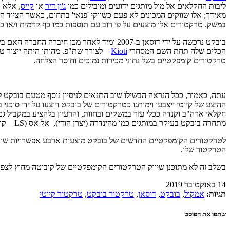
ליבות החקלאים אל מול מותגים ידועים ומובילים כמו
ג'ון דיר
או
קייס
, אלא ב
מאידך; אלו שווקים המכונים לא פעם כשווקי 'פנאי' בתחום, כאשר הציוד ה
במשק. טרקטורים אלו מוצעים על פי רוב עם תוספות כמו כף קדמית ו/או כף
הכלים שלה תחת השם המסחרי
Kioti
טרקטורים קומפקטיים בשל נתוני מכירות נמוכים וחוסר הצלחה.
ההיצע של קיוטי ייצבעו וימותגו כטרקטורים של בובקט ויוצעו על ידי סו
מתחרה בובקט בעיקר במותגים כמו מהינדרה (יצרן הודי), אל אס (LS – קוריאני), קובוטה (יפני), יאנמר (יפני) וכמובן בשחקנים המקומיים הידועים יותר – ג'ון דיר, קייס וניו הולנד.
הטרקטור שלו.
בשלב זה לא מתוכנן שיווק הטרקטורים הקומפקטיים של קובוטה מחוץ לצפו
14 באוקטובר 2019
תגיות:
אמקול
,
בובקט
,
דוסאן
,
טרקטור בובקט
,
טרקטור קיוטי
שתפו את הפוסט