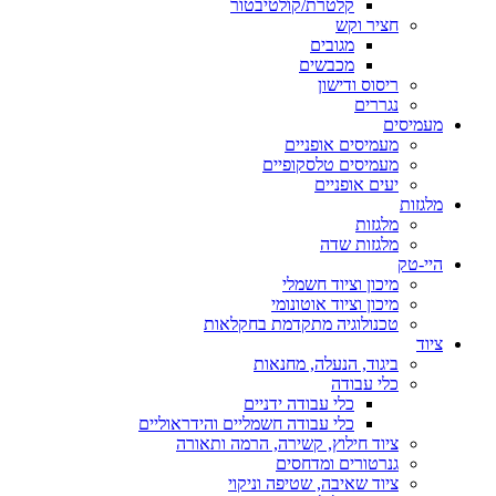
קלטרת/קולטיבטור
חציר וקש
מגובים
מכבשים
ריסוס ודישון
נגררים
מעמיסים
מעמיסים אופניים
מעמיסים טלסקופיים
יעים אופניים
מלגזות
מלגזות
מלגזות שדה
היי-טק
מיכון וציוד חשמלי
מיכון וציוד אוטונומי
טכנולוגיה מתקדמת בחקלאות
ציוד
ביגוד, הנעלה, מחנאות
כלי עבודה
כלי עבודה ידניים
כלי עבודה חשמליים והידראוליים
ציוד חילוץ, קשירה, הרמה ותאורה
גנרטורים ומדחסים
ציוד שאיבה, שטיפה וניקוי