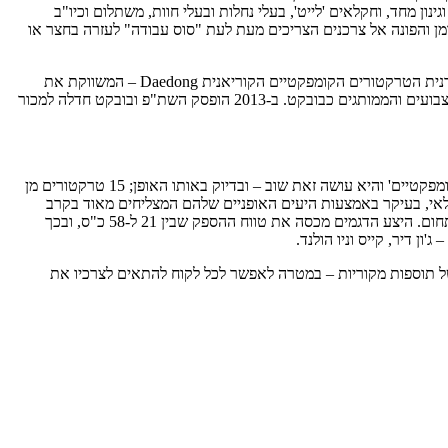
גינון מחד, וחקלאים 'לייט', בעלי נחלות ובעלי חוות, משתלום וכיו"ב
ומן והפונה אל צרכנים הצריכים מעת לעת "סוס עבודה" לעזרה בחצר או
בובקט נרכשה על ידי דוסאן ב-2007 ומיד לאחר מכן חיברה החברה האם בין המותג האמריקאי המוכר בראש ובראשונה הודות ליעים האופניים שלו ליצרנית הטרקטורים הקומפקטיים הקוריאנית Daedong – המשווקת את
– לצורך שת"פ. מהותו היתה ייצור טרקטורים קומפקטיים של קיוטי עבור דוסאן, כאשר מדובר בכלים זהים אך הצבועים והממותגים כבובקט. ב-2013 הופסק השת"פ ובובקט חדלה למכור
עתה, כאמור, ככל הנראה הבשילו שוב התנאים לניסיון נוסף מטעם בובקט לנסות ולהיכנס אל שוק 'טרקטורי הפנאי' או ה'טרקטורים הרב משימתיים הקומפקטיים' והיא עושה זאת שוב – ובדיוק באותו האופן; 15 טרקטורים מן
חקלאי, בעיקר באמצעות היעים האופניים שלהם המצליחים מאוד בקרב
חקלאי ארה"ב וקנדה ככלי עזר במשקים ובחוות, והרעיון בלהציע במקביל גם טרקטורים קומפקטיים נותר בעינו, כפי שהיה בניסיון הראשון של בובקט בתחום. היצע הדגמים מכסה את טווח ההספק שבין 21 ל-58 כ"ס, ובכך
ויות שונות של תיבות הילוכים, קבינה פתוחה או סגורה, 4 גדלי שלדה שונים ושורה של תוספות מקוריות – במטרה לאפשר לכל לקוח להתאים לצרכיו את