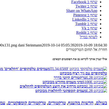
שתף ב Facebook
שתף ב Twitter
Share on WhatsApp
שתף ב Pinterest
שתף ב LinkedIn
שתף ב Tumblr
שתף ב Vk
שתף ב Reddit
לשתף במייל
300x131.png
dani Steinmann
2019-10-14 05:05:39
2019-10-09 18:04:30
חוזרת אל תחום הטרקטורים
אולי יעניין אותך לקרוא גם את הפוסטים הבאים:
מעמיסים טלסקופיים 'חקלאיים' מ
טלסקופיים עם גיר רציף מבובקט
טרקטורים קיוטי בדרך
מיני מעמיס מחודש מבובקט
בובקט מרחיב את היצע הטלסקופים לחקלאים
מעמיס קומפקטי לחקלאות מבובקט
בעולם
,
חדשות מהענף
,
טרקטורים
,
טרקטורים קומפקטיים
,
עמו