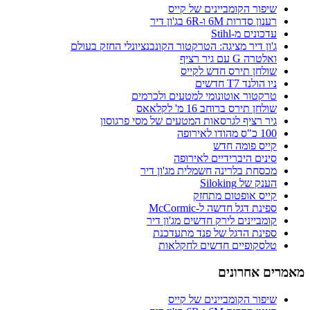
שיפור הקומביינים של קייס
רענון סדרות 6M ו-6R בג'ון דיר
עדכונים מ-Stihl
ג'ון דיר מציגה: הטרקטור הקונבנציונלי החזק בעולם
ואלטרה G עם גיר רציף
שולחן תירס חדש לקייס
ניו הולנד T7 חדשים
טרקטור אוטונומי למטעים ולכרמים
שולחן תירס ברוחב 16 מ' לקלאאס
גיר רציף לגרסאות המטעים של מסי פרגוסון
100 כ"ס מהודו לאירופה
קייס פומה חדש
סינים היברידיים לאירופה
מכסחת בלרינה חשמלית מג'ון דיר
הענק של Siloking
קייס אופטום מתחזק
ספינת דגל חדשה ל-McCormic
קומביינים לירק חדשים מג'ון דיר
ספינת הדגל של פנד מתעדכנת
טלסקופיים חדשים לחקלאות
מאמרים אחרונים
שיפור הקומביינים של קייס