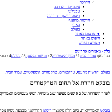
הדרכה
עיבודים – הדרכה
טכנולוגי
ריסוס ודישון – הדרכה
חדשות מהענף
בארץ
בעולם
◄ פרסום באתר
חיפוש באתר
תפריט
תפריט
בלוג - מאמרים אחרונים
הנך כאן:
עמוד הבית
1
/
מגזין והיסטוריה
2
/
חדשות מהענף
3
/
בעולם
4
/
בובק
בעולם
,
חדשות מהענף
,
טרקטורים
,
טרקטורים קומפקטיים
,
עמוד הבית
בובקט חוזרת אל תחום הטרקטורים
לאחר היעדרות של כ-6 שנים מציעה שוב מומחית המיני מעמיסים האמריקאית בובקט ליין של טרקטורים קומפקטיים
בובקט
האמריקאית, כיום חלק מקונצרן
דוסאן
הקוריאני, מבצעת ניסיון נו