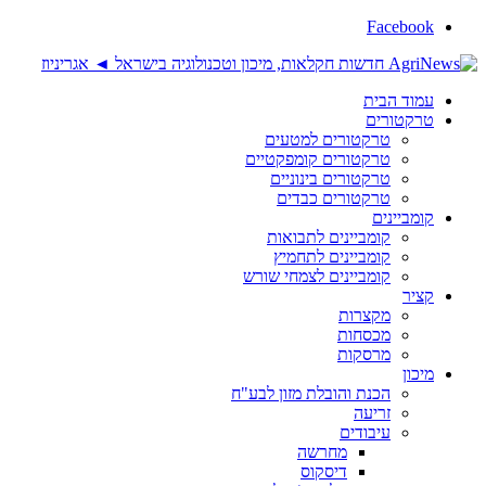
Facebook
עמוד הבית
טרקטורים
טרקטורים למטעים
טרקטורים קומפקטיים
טרקטורים בינוניים
טרקטורים כבדים
קומביינים
קומביינים לתבואות
קומביינים לתחמיץ
קומביינים לצמחי שורש
קציר
מקצרות
מכסחות
מרסקות
מיכון
הכנת והובלת מזון לבע"ח
זריעה
עיבודים
מחרשה
דיסקוס