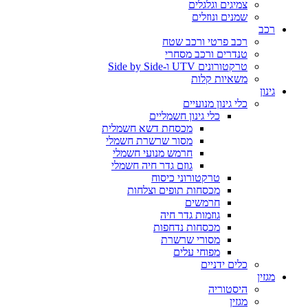
צמיגים וגלגלים
שמנים ונוזלים
רכב
רכב פרטי ורכב שטח
טנדרים ורכב מסחרי
טרקטורונים UTV ו-Side by Side
משאיות קלות
גינון
כלי גינון מנועיים
כלי גינון חשמליים
מכסחת דשא חשמלית
מסור שרשרת חשמלי
חרמש מנועי חשמלי
גוזם גדר חיה חשמלי
טרקטורוני כיסוח
מכסחות תופים וצלחות
חרמשים
גוזמות גדר חיה
מכסחות נדחפות
מסורי שרשרת
מפוחי עלים
כלים ידניים
מגזין
היסטוריה
מגזין