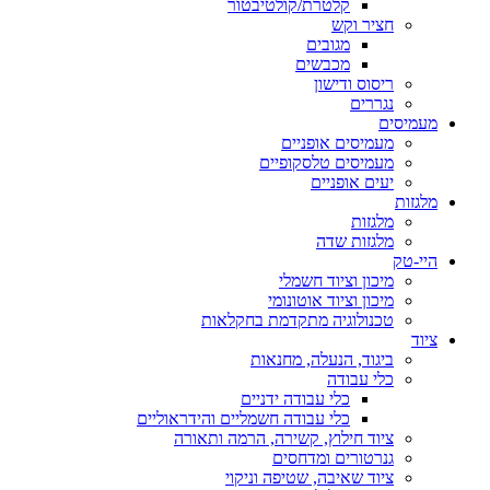
קלטרת/קולטיבטור
חציר וקש
מגובים
מכבשים
ריסוס ודישון
נגררים
מעמיסים
מעמיסים אופניים
מעמיסים טלסקופיים
יעים אופניים
מלגזות
מלגזות
מלגזות שדה
היי-טק
מיכון וציוד חשמלי
מיכון וציוד אוטונומי
טכנולוגיה מתקדמת בחקלאות
ציוד
ביגוד, הנעלה, מחנאות
כלי עבודה
כלי עבודה ידניים
כלי עבודה חשמליים והידראוליים
ציוד חילוץ, קשירה, הרמה ותאורה
גנרטורים ומדחסים
ציוד שאיבה, שטיפה וניקוי