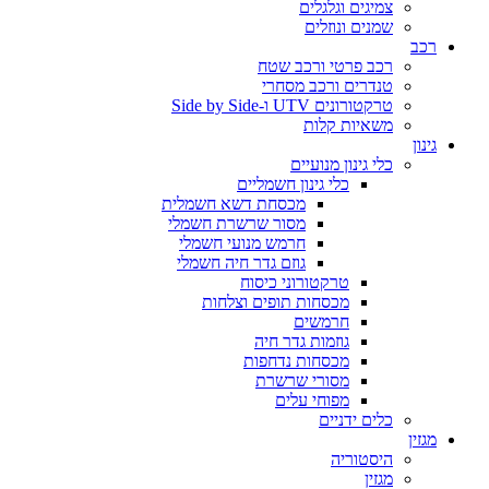
צמיגים וגלגלים
שמנים ונוזלים
רכב
רכב פרטי ורכב שטח
טנדרים ורכב מסחרי
טרקטורונים UTV ו-Side by Side
משאיות קלות
גינון
כלי גינון מנועיים
כלי גינון חשמליים
מכסחת דשא חשמלית
מסור שרשרת חשמלי
חרמש מנועי חשמלי
גוזם גדר חיה חשמלי
טרקטורוני כיסוח
מכסחות תופים וצלחות
חרמשים
גוזמות גדר חיה
מכסחות נדחפות
מסורי שרשרת
מפוחי עלים
כלים ידניים
מגזין
היסטוריה
מגזין