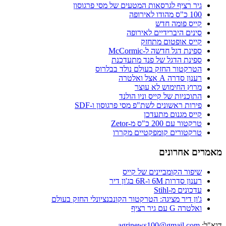
גיר רציף לגרסאות המטעים של מסי פרגוסון
100 כ"ס מהודו לאירופה
קייס פומה חדש
סינים היברידיים לאירופה
קייס אופטום מתחזק
ספינת דגל חדשה ל-McCormic
ספינת הדגל של פנד מתעדכנת
הטרקטור החזק בעולם נולד בבלרוס
רענון סדרה A אצל ואלטרה
מרוץ החימוש לא עוצר
התוכניות של קייס וניו הולנד
פירות ראשונים לשת"פ מסי פרגוסון ו-SDF
קייס מגנום מתעדכן
טרקטור עם 200 כ"ס מ-Zetor
טרקטורים קומפקטיים מקררו
מאמרים אחרונים
שיפור הקומביינים של קייס
רענון סדרות 6M ו-6R בג'ון דיר
עדכונים מ-Stihl
ג'ון דיר מציגה: הטרקטור הקונבנציונלי החזק בעולם
ואלטרה G עם גיר רציף
דוא"ל:
agrinews100@gmail.com