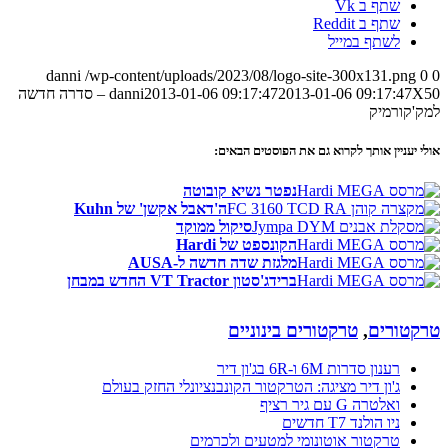
שתף ב Vk
שתף ב Reddit
לשתף במייל
danni
/wp-content/uploads/2023/08/logo-site-300x131.png
0
0
2013-01-06 09:17:47
2013-01-06 09:17:47
danni
X50 – סדרה חדשה
למק'קורמיק
אולי יעניין אותך לקרוא גם את הפוסטים הבאים:
נפטר נשיא קובוטה
ה'דאבל אקשן' של Kuhn
סיקול ממוקד
הקונספט של Hardi
מלגזת שדה חדשה ל-AUSA
ברידג'סטון VT Tractor החדש במבחן
טרקטורים
,
טרקטורים בינוניים
רענון סדרות 6M ו-6R בג'ון דיר
ג'ון דיר מציגה: הטרקטור הקונבנציונלי החזק בעולם
ואלטרה G עם גיר רציף
ניו הולנד T7 חדשים
טרקטור אוטונומי למטעים ולכרמים