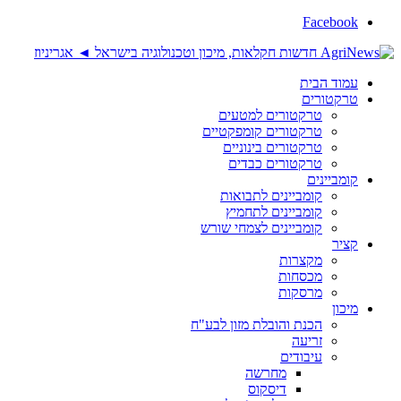
Facebook
עמוד הבית
טרקטורים
טרקטורים למטעים
טרקטורים קומפקטיים
טרקטורים בינוניים
טרקטורים כבדים
קומביינים
קומביינים לתבואות
קומביינים לתחמיץ
קומביינים לצמחי שורש
קציר
מקצרות
מכסחות
מרסקות
מיכון
הכנת והובלת מזון לבע"ח
זריעה
עיבודים
מחרשה
דיסקוס