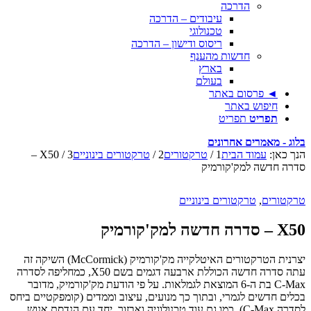
הדרכה
עיבודים – הדרכה
טכנולוגי
ריסוס ודישון – הדרכה
חדשות מהענף
בארץ
בעולם
◄ פרסום באתר
חיפוש באתר
תפריט
תפריט
בלוג - מאמרים אחרונים
הנך כאן:
עמוד הבית
1
/
טרקטורים
2
/
טרקטורים בינוניים
3
/
X50 –
סדרה חדשה למק'קורמיק
טרקטורים
,
טרקטורים בינוניים
X50 – סדרה חדשה למק'קורמיק
יצרנית הטרקטורים האיטלקייה מק'קורמיק (McCormick) השיקה זה
עתה סדרה חדשה הכוללת ארבעה דגמים בשם X50, כמחליפה לסדרה
C-Max בת ה-6 המוצאת לגמלאות. על פי הודעת מק'קורמיק, מדובר
בכלים חדשים לגמרי, ובתוך כך מנועים, עיצוב וממדים (קומפקטיים ביחס
לסדרה C-Max), כמו גם עוד טכנולוגיה ואבזור, יחד עם הנדסת אנוש