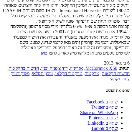
וותיקים מאוד בתעשיית המיכון החקלאי, והוא היה אחד היצרנים שאוחדו
ב-1902 ליצירת International Harvester – ה-IH בשם המותק CASE IH
של ימינו. דגמי מק'קורמיק שיוצרו באנגליה היו למעשה דגמי קייס לכל
דבר, ששווקו תחת שם וגרפיקה שונה לשוק האירופאי.
קבוצת ארגו רכשה ב-1989 66% מלנדיני מידי מסיי פרגוסון (והשלימה
ב-1994 את רכישת יתרת המניות) וב-2001 רכשה את שם המותג
מק'קורמיק, סגרה את המפעל באנגליה והעבירה את הייצור למפעלה
שבאיטליה. דגמי מק'קורמיק זהים מאז לדגמי לנדיני, למעט בשם
ובגרפיקה, ומיוצרים זה לצד זה באותו המפעל בפבריקו באיטליה.
לפרטים נוספים מיבואן מק'קורמיק לארץ, לחצו
כאן
6 בינואר 2013
תגיות:
McCormick X50
,
אגריניוז
,
דוד צ'פניק ובניו
,
חדשות בחקלאות
,
חדשות חקלאות
,
טרקטור
,
טרקטור חקלאי
,
מיכון חקלאי
,
מק'קורמיק
,
ציוד חקלאי
שתפו את הפוסט
שתף ב Facebook
שתף ב Twitter
Share on WhatsApp
שתף ב Pinterest
שתף ב LinkedIn
שתף ב Tumblr