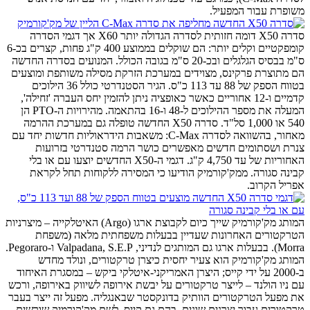
משופרת עבור המפעיל.
סדרה X50 דומה חזותית לסדרה הגדולה יותר X60 אך דגמי הסדרה
קומפקטיים וקלים יותר: הם שוקלים בממוצע 400 ק"ג פחות, קצרים בכ-6
ס"מ בבסיס הגלגלים ובכ-20 ס"מ בגובה הכולל. המנועים בסדרה החדשה
הם מתוצרת פרקינס, מצוידים במערכת הזרקת מסילה משותפת ומוצעים
בטווח הספק של 88 עד 113 כ"ס. הגיר הסטנדרטי כולל 36 הילוכים
קדמיים ו-12 אחוריים כאשר כאופציה ניתן להזמין יחס העברה 'זחילה',
המעלה את מספר ההילוכים ל-48 ו-16 בהתאמה. מהירויות ה-PTO הן
540 או 1,000 סל"ד. סדרה X50 החדשה טופלה גם במערכת ההרמה
מאחור, בהשוואה לסדרה C-Max: משאבות הידראוליות חדשות יחד עם
צנרת ושסתומים חדשים מאפשרים כושר הרמה סטנדרטי בזרועות
האחוריות של עד 4,750 ק"ג. דגמי ה-X50 החדשים יוצעו עם או בלי
קבינה סגורה. ממק'קורמיק הודיעו כי המסירה ללקוחות תחל לקראת
אפריל הקרוב.
המותג מק'קורמיק שייך כיום לקבוצת ארגו (Argo) האיטלקייה – מיצרניות
הטרקטורים האחרונות שעדיין בבעלות משפחתית מלאה (משפחת
Morra). בבעלות ארגו גם המותגים לנדיני, Valpadana, S.E.P ו-Pegoraro.
המותג מק'קורמיק הוא צעיר יחסית כיצרן טרקטורים, ונולד מחדש
ב-2000 על ידי קייס; היצרן האמריקני-איטלקי ביקש – במסגרת האיחוד
עם ניו הולנד – לייצר טרקטורים על יבשת אירופה לשיווק באירופה, ורכש
את מפעל הטרקטורים הוותיק בדונקסטר שבאנגליה. מפעל זה ייצר בעבר
טרקטורים עבור יצרנים שונים, בהם גם קייס. לשם מק'קורמיק שורשים