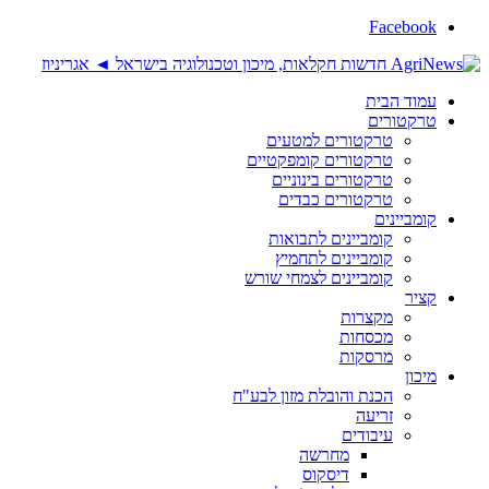
Facebook
עמוד הבית
טרקטורים
טרקטורים למטעים
טרקטורים קומפקטיים
טרקטורים בינוניים
טרקטורים כבדים
קומביינים
קומביינים לתבואות
קומביינים לתחמיץ
קומביינים לצמחי שורש
קציר
מקצרות
מכסחות
מרסקות
מיכון
הכנת והובלת מזון לבע"ח
זריעה
עיבודים
מחרשה
דיסקוס