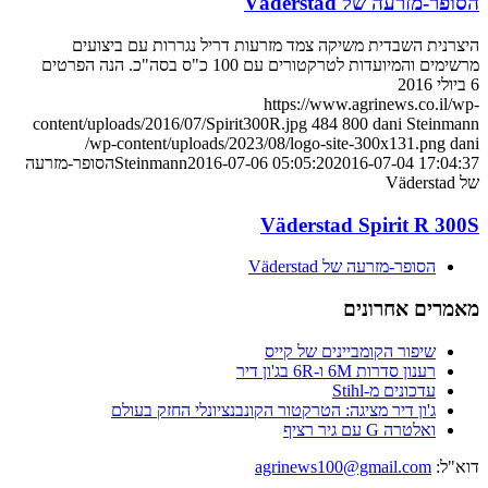
הסופר-מזרעה של Väderstad
היצרנית השבדית משיקה צמד מזרעות דריל נגררות עם ביצועים
מרשימים והמיועדות לטרקטורים עם 100 כ"ס בסה"כ. הנה הפרטים
6 ביולי 2016
https://www.agrinews.co.il/wp-
content/uploads/2016/07/Spirit300R.jpg
484
800
dani Steinmann
/wp-content/uploads/2023/08/logo-site-300x131.png
dani
2016-07-04 17:04:37
2016-07-06 05:05:20
Steinmann
הסופר-מזרעה
של Väderstad
Väderstad Spirit R 300S
הסופר-מזרעה של Väderstad
מאמרים אחרונים
שיפור הקומביינים של קייס
רענון סדרות 6M ו-6R בג'ון דיר
עדכונים מ-Stihl
ג'ון דיר מציגה: הטרקטור הקונבנציונלי החזק בעולם
ואלטרה G עם גיר רציף
דוא"ל:
agrinews100@gmail.com