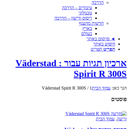
הדרכה
עיבודים – הדרכה
טכנולוגי
ריסוס ודישון – הדרכה
חדשות מהענף
בארץ
בעולם
◄ פרסום באתר
חיפוש באתר
תפריט
תפריט
ארכיון תגיות עבור : Väderstad
Spirit R 300S
הנך כאן:
עמוד הבית
1
/
Väderstad Spirit R 300S
פוסטים
זריעה
,
עמוד הבית