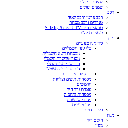
צמיגים וגלגלים
שמנים ונוזלים
רכב
רכב פרטי ורכב שטח
טנדרים ורכב מסחרי
טרקטורונים UTV ו-Side by Side
משאיות קלות
גינון
כלי גינון מנועיים
כלי גינון חשמליים
מכסחת דשא חשמלית
מסור שרשרת חשמלי
חרמש מנועי חשמלי
גוזם גדר חיה חשמלי
טרקטורוני כיסוח
מכסחות תופים וצלחות
חרמשים
גוזמות גדר חיה
מכסחות נדחפות
מסורי שרשרת
מפוחי עלים
כלים ידניים
מגזין
היסטוריה
מגזין