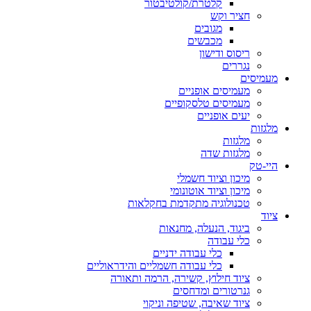
קלטרת/קולטיבטור
חציר וקש
מגובים
מכבשים
ריסוס ודישון
נגררים
מעמיסים
מעמיסים אופניים
מעמיסים טלסקופיים
יעים אופניים
מלגזות
מלגזות
מלגזות שדה
היי-טק
מיכון וציוד חשמלי
מיכון וציוד אוטונומי
טכנולוגיה מתקדמת בחקלאות
ציוד
ביגוד, הנעלה, מחנאות
כלי עבודה
כלי עבודה ידניים
כלי עבודה חשמליים והידראוליים
ציוד חילוץ, קשירה, הרמה ותאורה
גנרטורים ומדחסים
ציוד שאיבה, שטיפה וניקוי