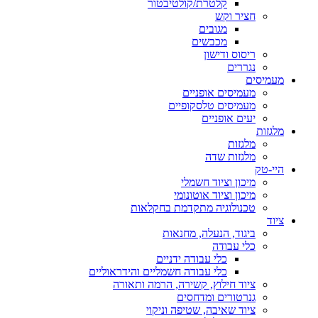
קלטרת/קולטיבטור
חציר וקש
מגובים
מכבשים
ריסוס ודישון
נגררים
מעמיסים
מעמיסים אופניים
מעמיסים טלסקופיים
יעים אופניים
מלגזות
מלגזות
מלגזות שדה
היי-טק
מיכון וציוד חשמלי
מיכון וציוד אוטונומי
טכנולוגיה מתקדמת בחקלאות
ציוד
ביגוד, הנעלה, מחנאות
כלי עבודה
כלי עבודה ידניים
כלי עבודה חשמליים והידראוליים
ציוד חילוץ, קשירה, הרמה ותאורה
גנרטורים ומדחסים
ציוד שאיבה, שטיפה וניקוי