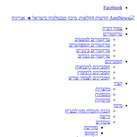
Facebook
עמוד הבית
טרקטורים
טרקטורים למטעים
טרקטורים קומפקטיים
טרקטורים בינוניים
טרקטורים כבדים
קומביינים
קומביינים לתבואות
קומביינים לתחמיץ
קומביינים לצמחי שורש
קציר
מקצרות
מכסחות
מרסקות
מיכון
הכנת והובלת מזון לבע"ח
זריעה
עיבודים
מחרשה
דיסקוס