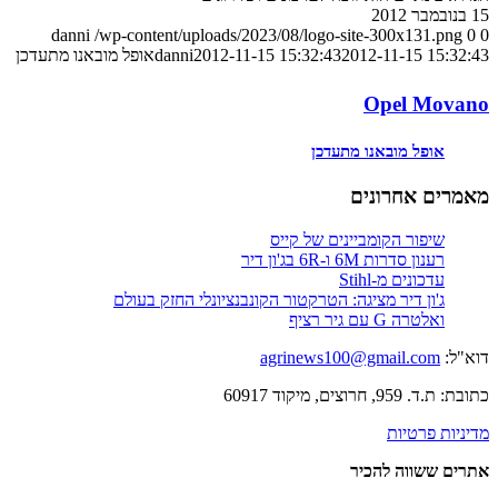
15 בנובמבר 2012
danni
/wp-content/uploads/2023/08/logo-site-300x131.png
0
0
2012-11-15 15:32:43
2012-11-15 15:32:43
danni
אופל מובאנו מתעדכן
Opel Movano
אופל מובאנו מתעדכן
מאמרים אחרונים
שיפור הקומביינים של קייס
רענון סדרות 6M ו-6R בג'ון דיר
עדכונים מ-Stihl
ג'ון דיר מציגה: הטרקטור הקונבנציונלי החזק בעולם
ואלטרה G עם גיר רציף
דוא"ל:
agrinews100@gmail.com
כתובת: ת.ד. 959, חרוצים, מיקוד 60917
מדיניות פרטיות
אתרים ששווה להכיר