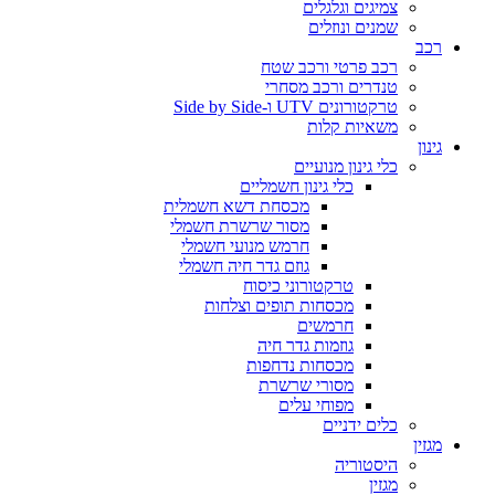
צמיגים וגלגלים
שמנים ונוזלים
רכב
רכב פרטי ורכב שטח
טנדרים ורכב מסחרי
טרקטורונים UTV ו-Side by Side
משאיות קלות
גינון
כלי גינון מנועיים
כלי גינון חשמליים
מכסחת דשא חשמלית
מסור שרשרת חשמלי
חרמש מנועי חשמלי
גוזם גדר חיה חשמלי
טרקטורוני כיסוח
מכסחות תופים וצלחות
חרמשים
גוזמות גדר חיה
מכסחות נדחפות
מסורי שרשרת
מפוחי עלים
כלים ידניים
מגזין
היסטוריה
מגזין