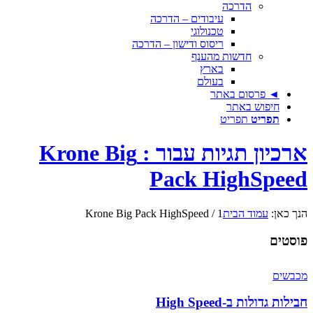
הדרכה
עיבודים – הדרכה
טכנולוגי
ריסוס ודישון – הדרכה
חדשות מהענף
בארץ
בעולם
◄ פרסום באתר
חיפוש באתר
תפריט
תפריט
ארכיון תגיות עבור : Krone Big
Pack HighSpeed
הנך כאן:
עמוד הבית
1
/
Krone Big Pack HighSpeed
פוסטים
מכבשים
חבילות גדולות ב-High Speed