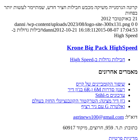
קרונה הגרמנייה משיקה מכבש חבילות חציר חדש, שמתיימר לעשות יותר
בפחות
21 באוקטובר 2012
danni
/wp-content/uploads/2023/08/logo-site-300x131.png
0
0
2015-08-07 17:04:53
2012-10-21 16:18:11
danni
חבילות גדולות ב-
High Speed
Krone Big Pack HighSpeed
חבילות גדולות ב-High Speed
מאמרים אחרונים
שיפור הקומביינים של קייס
רענון סדרות 6M ו-6R בג'ון דיר
עדכונים מ-Stihl
ג'ון דיר מציגה: הטרקטור הקונבנציונלי החזק בעולם
ואלטרה G עם גיר רציף
דוא"ל:
agrinews100@gmail.com
כתובת: ת.ד. 959, חרוצים, מיקוד 60917
מדיניות פרטיות