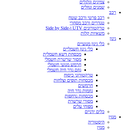
צמיגים וגלגלים
שמנים ונוזלים
רכב
רכב פרטי ורכב שטח
טנדרים ורכב מסחרי
טרקטורונים UTV ו-Side by Side
משאיות קלות
גינון
כלי גינון מנועיים
כלי גינון חשמליים
מכסחת דשא חשמלית
מסור שרשרת חשמלי
חרמש מנועי חשמלי
גוזם גדר חיה חשמלי
טרקטורוני כיסוח
מכסחות תופים וצלחות
חרמשים
גוזמות גדר חיה
מכסחות נדחפות
מסורי שרשרת
מפוחי עלים
כלים ידניים
מגזין
היסטוריה
מגזין