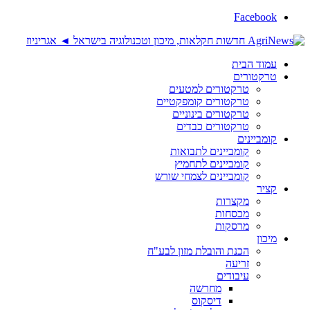
Facebook
עמוד הבית
טרקטורים
טרקטורים למטעים
טרקטורים קומפקטיים
טרקטורים בינוניים
טרקטורים כבדים
קומביינים
קומביינים לתבואות
קומביינים לתחמיץ
קומביינים לצמחי שורש
קציר
מקצרות
מכסחות
מרסקות
מיכון
הכנת והובלת מזון לבע"ח
זריעה
עיבודים
מחרשה
דיסקוס