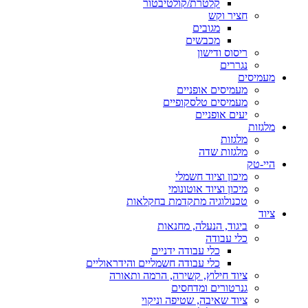
קלטרת/קולטיבטור
חציר וקש
מגובים
מכבשים
ריסוס ודישון
נגררים
מעמיסים
מעמיסים אופניים
מעמיסים טלסקופיים
יעים אופניים
מלגזות
מלגזות
מלגזות שדה
היי-טק
מיכון וציוד חשמלי
מיכון וציוד אוטונומי
טכנולוגיה מתקדמת בחקלאות
ציוד
ביגוד, הנעלה, מחנאות
כלי עבודה
כלי עבודה ידניים
כלי עבודה חשמליים והידראוליים
ציוד חילוץ, קשירה, הרמה ותאורה
גנרטורים ומדחסים
ציוד שאיבה, שטיפה וניקוי