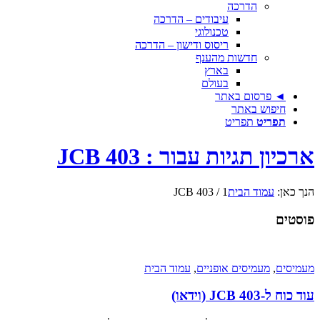
הדרכה
עיבודים – הדרכה
טכנולוגי
ריסוס ודישון – הדרכה
חדשות מהענף
בארץ
בעולם
◄ פרסום באתר
חיפוש באתר
תפריט
תפריט
ארכיון תגיות עבור : JCB 403
הנך כאן:
עמוד הבית
1
/
JCB 403
פוסטים
מעמיסים
,
מעמיסים אופניים
,
עמוד הבית
עוד כוח ל-JCB 403 (וידאו)