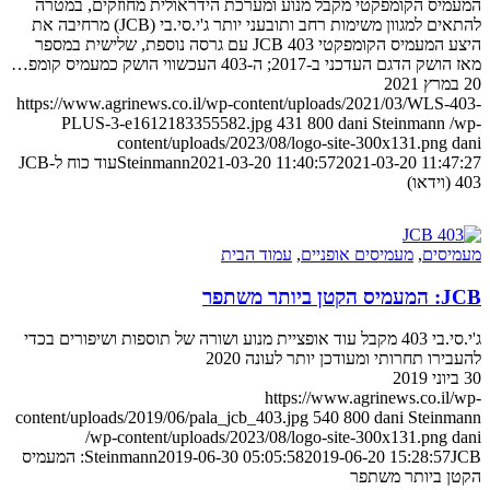
המעמיס הקומפקטי מקבל מנוע ומערכת הידראולית מחוזקים, במטרה
להתאים למגוון משימות רחב ותובעני יותר ג'י.סי.בי (JCB) מרחיבה את
היצע המעמיס הקומפקטי JCB 403 עם גרסה נוספת, שלישית במספר
מאז הושק הדגם העדכני ב-2017; ה-403 העכשווי הושק כמעמיס קומפ…
20 במרץ 2021
https://www.agrinews.co.il/wp-content/uploads/2021/03/WLS-403-
PLUS-3-e1612183355582.jpg
431
800
dani Steinmann
/wp-
content/uploads/2023/08/logo-site-300x131.png
dani
2021-03-20 11:47:27
2021-03-20 11:40:57
Steinmann
עוד כוח ל-JCB
403 (וידאו)
מעמיסים
,
מעמיסים אופניים
,
עמוד הבית
JCB: המעמיס הקטן ביותר משתפר
ג'י.סי.בי 403 מקבל עוד אופציית מנוע ושורה של תוספות ושיפורים בכדי
להעבירו תחרותי ומעודכן יותר לעונה 2020
30 ביוני 2019
https://www.agrinews.co.il/wp-
content/uploads/2019/06/pala_jcb_403.jpg
540
800
dani Steinmann
/wp-content/uploads/2023/08/logo-site-300x131.png
dani
2019-06-20 15:28:57
2019-06-30 05:05:58
Steinmann
JCB: המעמיס
הקטן ביותר משתפר