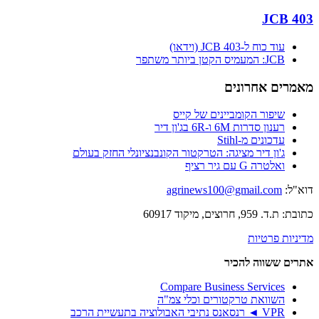
JCB 403
עוד כוח ל-JCB 403 (וידאו)
JCB: המעמיס הקטן ביותר משתפר
מאמרים אחרונים
שיפור הקומביינים של קייס
רענון סדרות 6M ו-6R בג'ון דיר
עדכונים מ-Stihl
ג'ון דיר מציגה: הטרקטור הקונבנציונלי החזק בעולם
ואלטרה G עם גיר רציף
דוא"ל:
agrinews100@gmail.com
כתובת: ת.ד. 959, חרוצים, מיקוד 60917
מדיניות פרטיות
אתרים ששווה להכיר
Compare Business Services
השוואת טרקטורים וכלי צמ"ה
VPR ◄ רנסאנס נתיבי האבולוציה בתעשיית הרכב