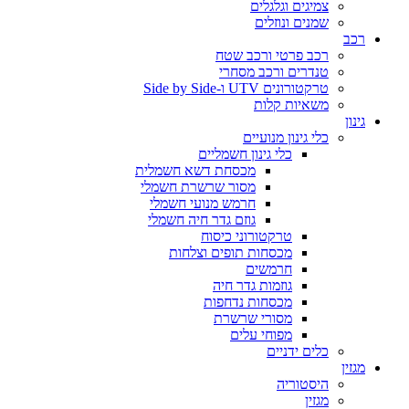
צמיגים וגלגלים
שמנים ונוזלים
רכב
רכב פרטי ורכב שטח
טנדרים ורכב מסחרי
טרקטורונים UTV ו-Side by Side
משאיות קלות
גינון
כלי גינון מנועיים
כלי גינון חשמליים
מכסחת דשא חשמלית
מסור שרשרת חשמלי
חרמש מנועי חשמלי
גוזם גדר חיה חשמלי
טרקטורוני כיסוח
מכסחות תופים וצלחות
חרמשים
גוזמות גדר חיה
מכסחות נדחפות
מסורי שרשרת
מפוחי עלים
כלים ידניים
מגזין
היסטוריה
מגזין