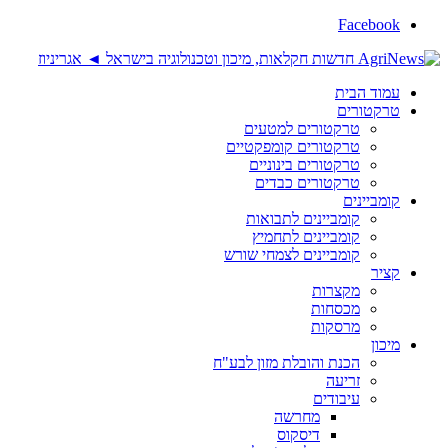
Facebook
עמוד הבית
טרקטורים
טרקטורים למטעים
טרקטורים קומפקטיים
טרקטורים בינוניים
טרקטורים כבדים
קומביינים
קומביינים לתבואות
קומביינים לתחמיץ
קומביינים לצמחי שורש
קציר
מקצרות
מכסחות
מרסקות
מיכון
הכנת והובלת מזון לבע"ח
זריעה
עיבודים
מחרשה
דיסקוס