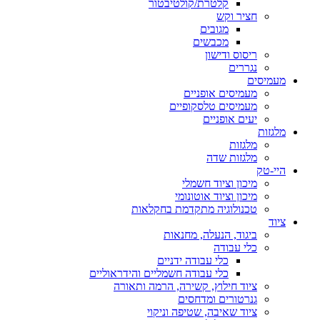
קלטרת/קולטיבטור
חציר וקש
מגובים
מכבשים
ריסוס ודישון
נגררים
מעמיסים
מעמיסים אופניים
מעמיסים טלסקופיים
יעים אופניים
מלגזות
מלגזות
מלגזות שדה
היי-טק
מיכון וציוד חשמלי
מיכון וציוד אוטונומי
טכנולוגיה מתקדמת בחקלאות
ציוד
ביגוד, הנעלה, מחנאות
כלי עבודה
כלי עבודה ידניים
כלי עבודה חשמליים והידראוליים
ציוד חילוץ, קשירה, הרמה ותאורה
גנרטורים ומדחסים
ציוד שאיבה, שטיפה וניקוי