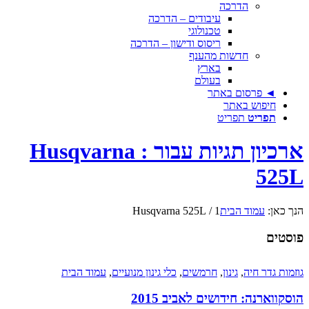
הדרכה
עיבודים – הדרכה
טכנולוגי
ריסוס ודישון – הדרכה
חדשות מהענף
בארץ
בעולם
◄ פרסום באתר
חיפוש באתר
תפריט
תפריט
ארכיון תגיות עבור : Husqvarna
525L
הנך כאן:
עמוד הבית
1
/
Husqvarna 525L
פוסטים
גוזמות גדר חיה
,
גינון
,
חרמשים
,
כלי גינון מנועיים
,
עמוד הבית
הוסקווארנה: חידושים לאביב 2015