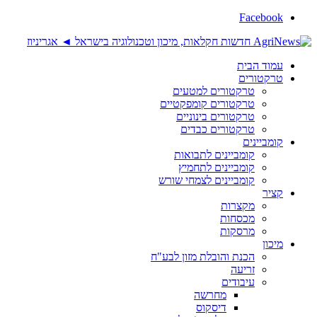
Facebook
עמוד הבית
טרקטורים
טרקטורים למטעים
טרקטורים קומפקטיים
טרקטורים בינוניים
טרקטורים כבדים
קומביינים
קומביינים לתבואות
קומביינים לתחמיץ
קומביינים לצמחי שורש
קציר
מקצרות
מכסחות
מרסקות
מיכון
הכנת והובלת מזון לבע"ח
זריעה
עיבודים
מחרשה
דיסקוס