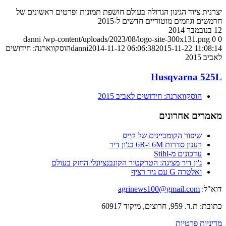
יצרנית ציוד הגינון הגדולה בעולם חושפת תמונות ופרטים ראשונים של
חרמשים וגוזמים מוטוריים חדשים ל-2015
12 בנובמבר 2014
danni
/wp-content/uploads/2023/08/logo-site-300x131.png
0
0
2015-11-22 11:08:14
2014-11-12 06:06:38
danni
הוסקווארנה: חידושים
לאביב 2015
Husqvarna 525L
הוסקווארנה: חידושים לאביב 2015
מאמרים אחרונים
שיפור הקומביינים של קייס
רענון סדרות 6M ו-6R בג'ון דיר
עדכונים מ-Stihl
ג'ון דיר מציגה: הטרקטור הקונבנציונלי החזק בעולם
ואלטרה G עם גיר רציף
דוא"ל:
agrinews100@gmail.com
כתובת: ת.ד. 959, חרוצים, מיקוד 60917
מדיניות פרטיות