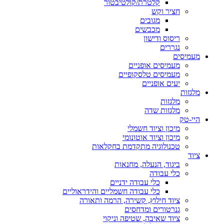
קלטרת/קולטיבטור
חציר וקש
מגובים
מכבשים
ריסוס ודישון
נגררים
מעמיסים
מעמיסים אופניים
מעמיסים טלסקופיים
יעים אופניים
מלגזות
מלגזות
מלגזות שדה
היי-טק
מיכון וציוד חשמלי
מיכון וציוד אוטונומי
טכנולוגיה מתקדמת בחקלאות
ציוד
ביגוד, הנעלה, מחנאות
כלי עבודה
כלי עבודה ידניים
כלי עבודה חשמליים והידראוליים
ציוד חילוץ, קשירה, הרמה ותאורה
גנרטורים ומדחסים
ציוד שאיבה, שטיפה וניקוי