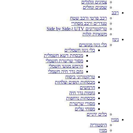
צמיגים וגלגלים
שמנים ונוזלים
רכב
רכב פרטי ורכב שטח
טנדרים ורכב מסחרי
טרקטורונים UTV ו-Side by Side
משאיות קלות
גינון
כלי גינון מנועיים
כלי גינון חשמליים
מכסחת דשא חשמלית
מסור שרשרת חשמלי
חרמש מנועי חשמלי
גוזם גדר חיה חשמלי
טרקטורוני כיסוח
מכסחות תופים וצלחות
חרמשים
גוזמות גדר חיה
מכסחות נדחפות
מסורי שרשרת
מפוחי עלים
כלים ידניים
מגזין
היסטוריה
מגזין