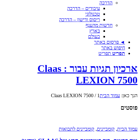
הדרכה
עיבודים – הדרכה
טכנולוגי
ריסוס ודישון – הדרכה
חדשות מהענף
בארץ
בעולם
◄ פרסום באתר
חיפוש באתר
תפריט
תפריט
ארכיון תגיות עבור : Claas
LEXION 7500
הנך כאן:
עמוד הבית
1
/
Claas LEXION 7500
פוסטים
עמוד הבית
,
קומביינים
,
קומביינים לתבואות