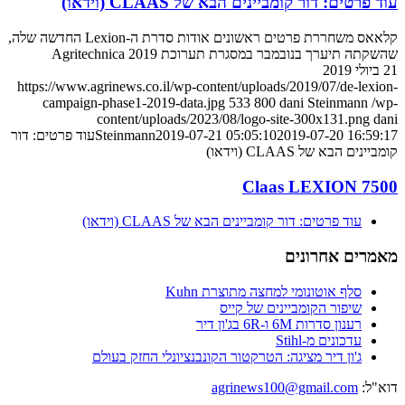
עוד פרטים: דור קומביינים הבא של CLAAS (וידאו)
קלאאס משחררת פרטים ראשונים אודות סדרת ה-Lexion החדשה שלה,
שהשקתה תיערך בנובמבר במסגרת תערוכת Agritechnica 2019
21 ביולי 2019
https://www.agrinews.co.il/wp-content/uploads/2019/07/de-lexion-
campaign-phase1-2019-data.jpg
533
800
dani Steinmann
/wp-
content/uploads/2023/08/logo-site-300x131.png
dani
2019-07-20 16:59:17
2019-07-21 05:05:10
Steinmann
עוד פרטים: דור
קומביינים הבא של CLAAS (וידאו)
Claas LEXION 7500
עוד פרטים: דור קומביינים הבא של CLAAS (וידאו)
מאמרים אחרונים
סלף אוטונומי למחצה מתוצרת Kuhn
שיפור הקומביינים של קייס
רענון סדרות 6M ו-6R בג'ון דיר
עדכונים מ-Stihl
ג'ון דיר מציגה: הטרקטור הקונבנציונלי החזק בעולם
דוא"ל:
agrinews100@gmail.com