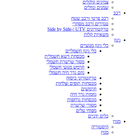
צמיגים וגלגלים
שמנים ונוזלים
רכב
רכב פרטי ורכב שטח
טנדרים ורכב מסחרי
טרקטורונים UTV ו-Side by Side
משאיות קלות
גינון
כלי גינון מנועיים
כלי גינון חשמליים
מכסחת דשא חשמלית
מסור שרשרת חשמלי
חרמש מנועי חשמלי
גוזם גדר חיה חשמלי
טרקטורוני כיסוח
מכסחות תופים וצלחות
חרמשים
גוזמות גדר חיה
מכסחות נדחפות
מסורי שרשרת
מפוחי עלים
כלים ידניים
מגזין
היסטוריה
מגזין