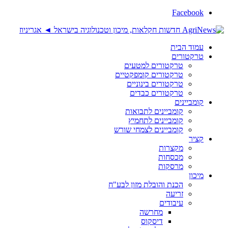
Facebook
עמוד הבית
טרקטורים
טרקטורים למטעים
טרקטורים קומפקטיים
טרקטורים בינוניים
טרקטורים כבדים
קומביינים
קומביינים לתבואות
קומביינים לתחמיץ
קומביינים לצמחי שורש
קציר
מקצרות
מכסחות
מרסקות
מיכון
הכנת והובלת מזון לבע"ח
זריעה
עיבודים
מחרשה
דיסקוס