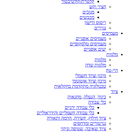
קלטרת/קולטיבטור
חציר וקש
מגובים
מכבשים
ריסוס ודישון
נגררים
מעמיסים
מעמיסים אופניים
מעמיסים טלסקופיים
יעים אופניים
מלגזות
מלגזות
מלגזות שדה
היי-טק
מיכון וציוד חשמלי
מיכון וציוד אוטונומי
טכנולוגיה מתקדמת בחקלאות
ציוד
ביגוד, הנעלה, מחנאות
כלי עבודה
כלי עבודה ידניים
כלי עבודה חשמליים והידראוליים
ציוד חילוץ, קשירה, הרמה ותאורה
גנרטורים ומדחסים
ציוד שאיבה, שטיפה וניקוי