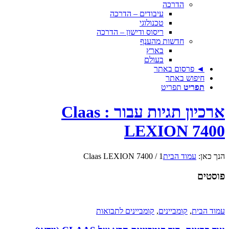
הדרכה
עיבודים – הדרכה
טכנולוגי
ריסוס ודישון – הדרכה
חדשות מהענף
בארץ
בעולם
◄ פרסום באתר
חיפוש באתר
תפריט
תפריט
ארכיון תגיות עבור : Claas
LEXION 7400
הנך כאן:
עמוד הבית
1
/
Claas LEXION 7400
פוסטים
עמוד הבית
,
קומביינים
,
קומביינים לתבואות