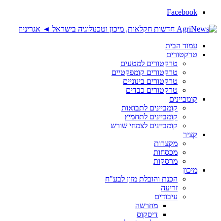
Facebook
עמוד הבית
טרקטורים
טרקטורים למטעים
טרקטורים קומפקטיים
טרקטורים בינוניים
טרקטורים כבדים
קומביינים
קומביינים לתבואות
קומביינים לתחמיץ
קומביינים לצמחי שורש
קציר
מקצרות
מכסחות
מרסקות
מיכון
הכנת והובלת מזון לבע"ח
זריעה
עיבודים
מחרשה
דיסקוס