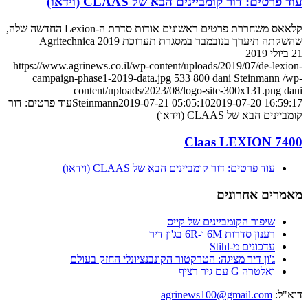
עוד פרטים: דור קומביינים הבא של CLAAS (וידאו)
קלאאס משחררת פרטים ראשונים אודות סדרת ה-Lexion החדשה שלה,
שהשקתה תיערך בנובמבר במסגרת תערוכת Agritechnica 2019
21 ביולי 2019
https://www.agrinews.co.il/wp-content/uploads/2019/07/de-lexion-
campaign-phase1-2019-data.jpg
533
800
dani Steinmann
/wp-
content/uploads/2023/08/logo-site-300x131.png
dani
2019-07-20 16:59:17
2019-07-21 05:05:10
Steinmann
עוד פרטים: דור
קומביינים הבא של CLAAS (וידאו)
Claas LEXION 7400
עוד פרטים: דור קומביינים הבא של CLAAS (וידאו)
מאמרים אחרונים
שיפור הקומביינים של קייס
רענון סדרות 6M ו-6R בג'ון דיר
עדכונים מ-Stihl
ג'ון דיר מציגה: הטרקטור הקונבנציונלי החזק בעולם
ואלטרה G עם גיר רציף
דוא"ל:
agrinews100@gmail.com