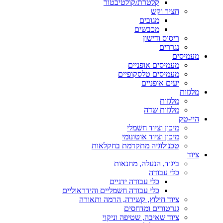
קלטרת/קולטיבטור
חציר וקש
מגובים
מכבשים
ריסוס ודישון
נגררים
מעמיסים
מעמיסים אופניים
מעמיסים טלסקופיים
יעים אופניים
מלגזות
מלגזות
מלגזות שדה
היי-טק
מיכון וציוד חשמלי
מיכון וציוד אוטונומי
טכנולוגיה מתקדמת בחקלאות
ציוד
ביגוד, הנעלה, מחנאות
כלי עבודה
כלי עבודה ידניים
כלי עבודה חשמליים והידראוליים
ציוד חילוץ, קשירה, הרמה ותאורה
גנרטורים ומדחסים
ציוד שאיבה, שטיפה וניקוי