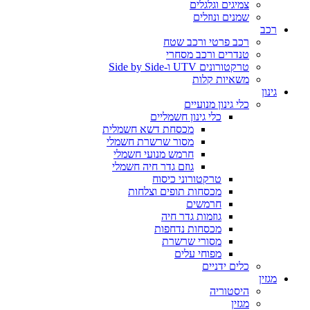
צמיגים וגלגלים
שמנים ונוזלים
רכב
רכב פרטי ורכב שטח
טנדרים ורכב מסחרי
טרקטורונים UTV ו-Side by Side
משאיות קלות
גינון
כלי גינון מנועיים
כלי גינון חשמליים
מכסחת דשא חשמלית
מסור שרשרת חשמלי
חרמש מנועי חשמלי
גוזם גדר חיה חשמלי
טרקטורוני כיסוח
מכסחות תופים וצלחות
חרמשים
גוזמות גדר חיה
מכסחות נדחפות
מסורי שרשרת
מפוחי עלים
כלים ידניים
מגזין
היסטוריה
מגזין