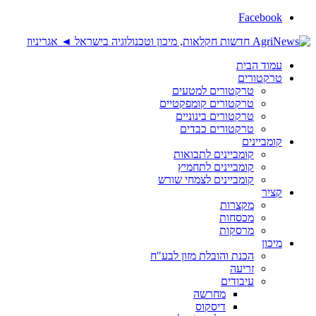
Facebook
עמוד הבית
טרקטורים
טרקטורים למטעים
טרקטורים קומפקטיים
טרקטורים בינוניים
טרקטורים כבדים
קומביינים
קומביינים לתבואות
קומביינים לתחמיץ
קומביינים לצמחי שורש
קציר
מקצרות
מכסחות
מרסקות
מיכון
הכנת והובלת מזון לבע"ח
זריעה
עיבודים
מחרשה
דיסקוס