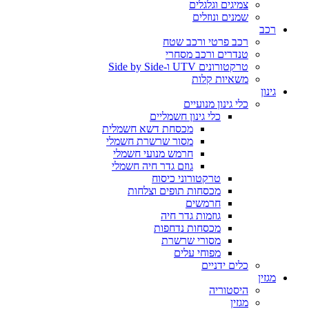
צמיגים וגלגלים
שמנים ונוזלים
רכב
רכב פרטי ורכב שטח
טנדרים ורכב מסחרי
טרקטורונים UTV ו-Side by Side
משאיות קלות
גינון
כלי גינון מנועיים
כלי גינון חשמליים
מכסחת דשא חשמלית
מסור שרשרת חשמלי
חרמש מנועי חשמלי
גוזם גדר חיה חשמלי
טרקטורוני כיסוח
מכסחות תופים וצלחות
חרמשים
גוזמות גדר חיה
מכסחות נדחפות
מסורי שרשרת
מפוחי עלים
כלים ידניים
מגזין
היסטוריה
מגזין