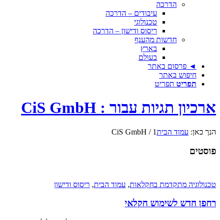
הדרכה
עיבודים – הדרכה
טכנולוגי
ריסוס ודישון – הדרכה
חדשות מהענף
בארץ
בעולם
◄ פרסום באתר
חיפוש באתר
תפריט
תפריט
ארכיון תגיות עבור : CiS GmbH
הנך כאן:
עמוד הבית
1
/
CiS GmbH
פוסטים
טכנולוגיה מתקדמת בחקלאות
,
עמוד הבית
,
ריסוס ודישון
רחפן חדש לשימוש חקלאי