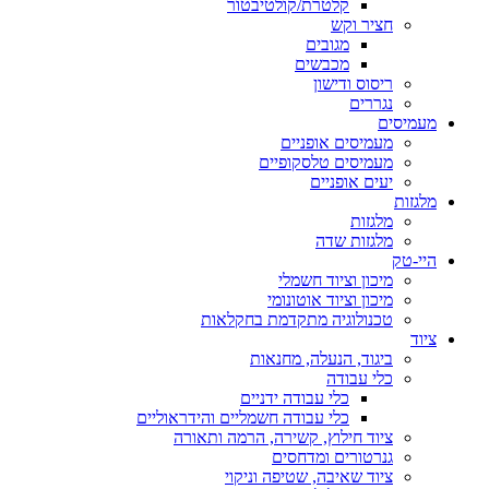
קלטרת/קולטיבטור
חציר וקש
מגובים
מכבשים
ריסוס ודישון
נגררים
מעמיסים
מעמיסים אופניים
מעמיסים טלסקופיים
יעים אופניים
מלגזות
מלגזות
מלגזות שדה
היי-טק
מיכון וציוד חשמלי
מיכון וציוד אוטונומי
טכנולוגיה מתקדמת בחקלאות
ציוד
ביגוד, הנעלה, מחנאות
כלי עבודה
כלי עבודה ידניים
כלי עבודה חשמליים והידראוליים
ציוד חילוץ, קשירה, הרמה ותאורה
גנרטורים ומדחסים
ציוד שאיבה, שטיפה וניקוי