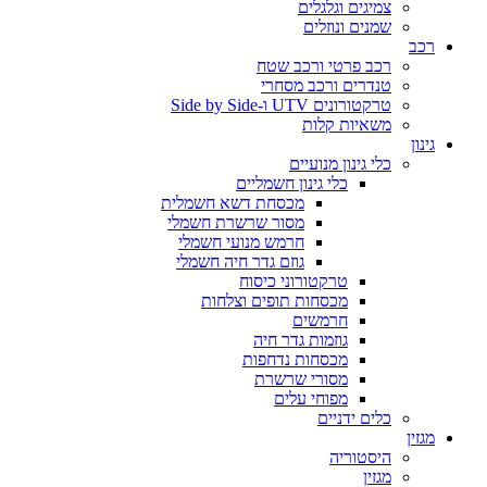
צמיגים וגלגלים
שמנים ונוזלים
רכב
רכב פרטי ורכב שטח
טנדרים ורכב מסחרי
טרקטורונים UTV ו-Side by Side
משאיות קלות
גינון
כלי גינון מנועיים
כלי גינון חשמליים
מכסחת דשא חשמלית
מסור שרשרת חשמלי
חרמש מנועי חשמלי
גוזם גדר חיה חשמלי
טרקטורוני כיסוח
מכסחות תופים וצלחות
חרמשים
גוזמות גדר חיה
מכסחות נדחפות
מסורי שרשרת
מפוחי עלים
כלים ידניים
מגזין
היסטוריה
מגזין