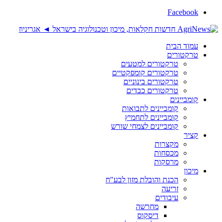
Facebook
עמוד הבית
טרקטורים
טרקטורים למטעים
טרקטורים קומפקטיים
טרקטורים בינוניים
טרקטורים כבדים
קומביינים
קומביינים לתבואות
קומביינים לתחמיץ
קומביינים לצמחי שורש
קציר
מקצרות
מכסחות
מרסקות
מיכון
הכנת והובלת מזון לבע"ח
זריעה
עיבודים
מחרשה
דיסקוס