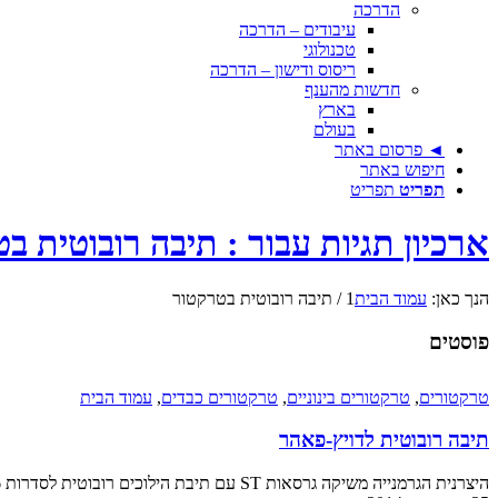
הדרכה
עיבודים – הדרכה
טכנולוגי
ריסוס ודישון – הדרכה
חדשות מהענף
בארץ
בעולם
◄ פרסום באתר
חיפוש באתר
תפריט
תפריט
ארכיון תגיות עבור : תיבה רובוטית ב
הנך כאן:
עמוד הבית
1
/
תיבה רובוטית בטרקטור
פוסטים
טרקטורים
,
טרקטורים בינוניים
,
טרקטורים כבדים
,
עמוד הבית
תיבה רובוטית לדויץ-פאהר
היצרנית הגרמנייה משיקה גרסאות ST עם תיבת הילוכים רובוטית לסדרות 6 ו-7