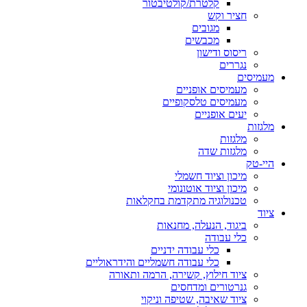
קלטרת/קולטיבטור
חציר וקש
מגובים
מכבשים
ריסוס ודישון
נגררים
מעמיסים
מעמיסים אופניים
מעמיסים טלסקופיים
יעים אופניים
מלגזות
מלגזות
מלגזות שדה
היי-טק
מיכון וציוד חשמלי
מיכון וציוד אוטונומי
טכנולוגיה מתקדמת בחקלאות
ציוד
ביגוד, הנעלה, מחנאות
כלי עבודה
כלי עבודה ידניים
כלי עבודה חשמליים והידראוליים
ציוד חילוץ, קשירה, הרמה ותאורה
גנרטורים ומדחסים
ציוד שאיבה, שטיפה וניקוי