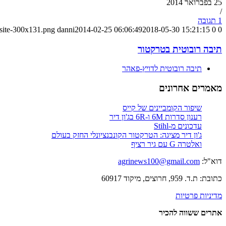
25 בפברואר 2014
/
1 תגובה
-site-300x131.png
danni
2014-02-25 06:06:49
2018-05-30 15:21:15
0
0
תיבה רובוטית בטרקטור
תיבה רובוטית לדויץ-פאהר
מאמרים אחרונים
שיפור הקומביינים של קייס
רענון סדרות 6M ו-6R בג'ון דיר
עדכונים מ-Stihl
ג'ון דיר מציגה: הטרקטור הקונבנציונלי החזק בעולם
ואלטרה G עם גיר רציף
דוא"ל:
agrinews100@gmail.com
כתובת: ת.ד. 959, חרוצים, מיקוד 60917
מדיניות פרטיות
אתרים ששווה להכיר