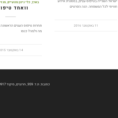
ישראל השנייה בטיפוס עצים, במסגרת אירוע
בארץ
,
כלי גינון מנועיים
,
מגזין
חוויתי לכל המשפחה. הנה הפרטים
וואחד טיפו
תחרות טיפוס העצים הראשונה ב
11 באוקטובר 2016
מה ולמה? כנסו
14 באוקטובר 2015
כתובת: ת.ד. 959, חרוצים, מיקוד 60917