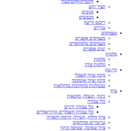
קלטרת/קולטיבטור
חציר וקש
מגובים
מכבשים
ריסוס ודישון
נגררים
מעמיסים
מעמיסים אופניים
מעמיסים טלסקופיים
יעים אופניים
מלגזות
מלגזות
מלגזות שדה
היי-טק
מיכון וציוד חשמלי
מיכון וציוד אוטונומי
טכנולוגיה מתקדמת בחקלאות
ציוד
ביגוד, הנעלה, מחנאות
כלי עבודה
כלי עבודה ידניים
כלי עבודה חשמליים והידראוליים
ציוד חילוץ, קשירה, הרמה ותאורה
גנרטורים ומדחסים
ציוד שאיבה, שטיפה וניקוי