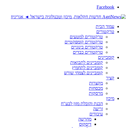
Facebook
עמוד הבית
טרקטורים
טרקטורים למטעים
טרקטורים קומפקטיים
טרקטורים בינוניים
טרקטורים כבדים
קומביינים
קומביינים לתבואות
קומביינים לתחמיץ
קומביינים לצמחי שורש
קציר
מקצרות
מכסחות
מרסקות
מיכון
הכנת והובלת מזון לבע"ח
זריעה
עיבודים
מחרשה
דיסקוס