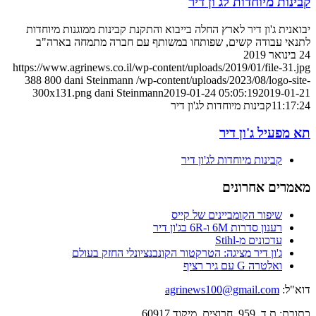
קבינות מיוחדות לג'ון דיר
יבואנית ג'ון דיר לארץ החלה בייבוא והתקנת קבינות ממוגנות מיוחדות
לתנאי עבודה קשים, שפותחו במשותף עם חברה מתמחה בארה"ב
24 בינואר 2019
https://www.agrinews.co.il/wp-content/uploads/2019/01/file-31.jpg
388
800
dani Steinmann
/wp-content/uploads/2023/08/logo-site-
300x131.png
dani Steinmann
2019-01-24 05:05:19
2019-01-21
11:17:24
קבינות מיוחדות לג'ון דיר
תא מפעיל ג'ון דיר
קבינות מיוחדות לג'ון דיר
מאמרים אחרונים
שיפור הקומביינים של קייס
רענון סדרות 6M ו-6R בג'ון דיר
עדכונים מ-Stihl
ג'ון דיר מציגה: הטרקטור הקונבנציונלי החזק בעולם
ואלטרה G עם גיר רציף
דוא"ל:
agrinews100@gmail.com
כתובת: ת.ד. 959, חרוצים, מיקוד 60917