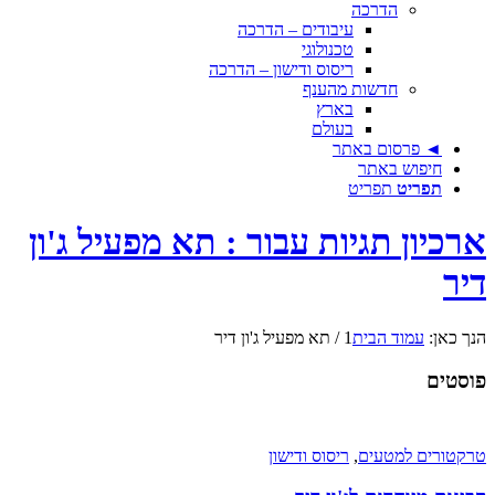
הדרכה
עיבודים – הדרכה
טכנולוגי
ריסוס ודישון – הדרכה
חדשות מהענף
בארץ
בעולם
◄ פרסום באתר
חיפוש באתר
תפריט
תפריט
ארכיון תגיות עבור : תא מפעיל ג'ון
דיר
הנך כאן:
עמוד הבית
1
/
תא מפעיל ג'ון דיר
פוסטים
טרקטורים למטעים
,
ריסוס ודישון