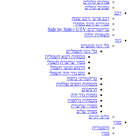
צמיגים וגלגלים
שמנים ונוזלים
רכב
רכב פרטי ורכב שטח
טנדרים ורכב מסחרי
טרקטורונים UTV ו-Side by Side
משאיות קלות
גינון
כלי גינון מנועיים
כלי גינון חשמליים
מכסחת דשא חשמלית
מסור שרשרת חשמלי
חרמש מנועי חשמלי
גוזם גדר חיה חשמלי
טרקטורוני כיסוח
מכסחות תופים וצלחות
חרמשים
גוזמות גדר חיה
מכסחות נדחפות
מסורי שרשרת
מפוחי עלים
כלים ידניים
מגזין
היסטוריה
מגזין