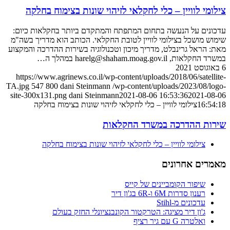
צילומי לוויין – כלי לחקלאי לזיהוי שונות בצימוח בחלקה
עדכונים על הנעשה בתחום המתפתח והמתקדם ביותר בחקלאות כיום:
שימוש מושכל בצילומי לוויין לטובת החקלאי. הכותב הוא מדריך בשה"מ
מאת: הראל גרינבלט, מדריך מיכון וטכנולוגיה בשירות ההדרכה והמקצוע
במשרד החקלאות, harelg@shaham.moag.gov.il במהלך ה…
6 באוגוסט 2021
https://www.agrinews.co.il/wp-content/uploads/2018/06/satellite-
TA.jpg
547
800
dani Steinmann
/wp-content/uploads/2023/08/logo-
site-300x131.png
dani Steinmann
2021-08-06 16:53:36
2021-08-06
16:54:18
צילומי לוויין – כלי לחקלאי לזיהוי שונות בצימוח בחלקה
שירות ההדרכה במשרד החקלאות
צילומי לוויין – כלי לחקלאי לזיהוי שונות בצימוח בחלקה
מאמרים אחרונים
שיפור הקומביינים של קייס
רענון סדרות 6M ו-6R בג'ון דיר
עדכונים מ-Stihl
ג'ון דיר מציגה: הטרקטור הקונבנציונלי החזק בעולם
ואלטרה G עם גיר רציף