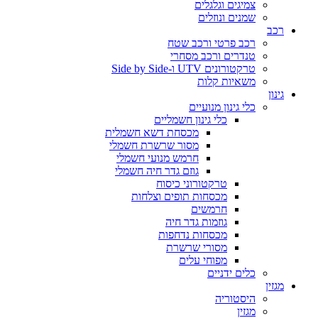
צמיגים וגלגלים
שמנים ונוזלים
רכב
רכב פרטי ורכב שטח
טנדרים ורכב מסחרי
טרקטורונים UTV ו-Side by Side
משאיות קלות
גינון
כלי גינון מנועיים
כלי גינון חשמליים
מכסחת דשא חשמלית
מסור שרשרת חשמלי
חרמש מנועי חשמלי
גוזם גדר חיה חשמלי
טרקטורוני כיסוח
מכסחות תופים וצלחות
חרמשים
גוזמות גדר חיה
מכסחות נדחפות
מסורי שרשרת
מפוחי עלים
כלים ידניים
מגזין
היסטוריה
מגזין