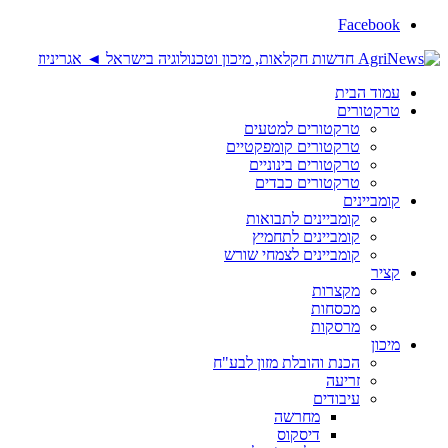
Facebook
עמוד הבית
טרקטורים
טרקטורים למטעים
טרקטורים קומפקטיים
טרקטורים בינוניים
טרקטורים כבדים
קומביינים
קומביינים לתבואות
קומביינים לתחמיץ
קומביינים לצמחי שורש
קציר
מקצרות
מכסחות
מרסקות
מיכון
הכנת והובלת מזון לבע"ח
זריעה
עיבודים
מחרשה
דיסקוס