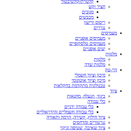
קלטרת/קולטיבטור
חציר וקש
מגובים
מכבשים
ריסוס ודישון
נגררים
מעמיסים
מעמיסים אופניים
מעמיסים טלסקופיים
יעים אופניים
מלגזות
מלגזות
מלגזות שדה
היי-טק
מיכון וציוד חשמלי
מיכון וציוד אוטונומי
טכנולוגיה מתקדמת בחקלאות
ציוד
ביגוד, הנעלה, מחנאות
כלי עבודה
כלי עבודה ידניים
כלי עבודה חשמליים והידראוליים
ציוד חילוץ, קשירה, הרמה ותאורה
גנרטורים ומדחסים
ציוד שאיבה, שטיפה וניקוי