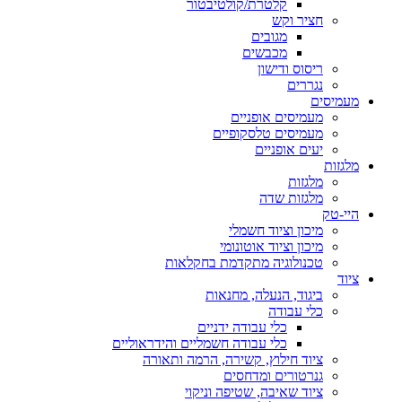
קלטרת/קולטיבטור
חציר וקש
מגובים
מכבשים
ריסוס ודישון
נגררים
מעמיסים
מעמיסים אופניים
מעמיסים טלסקופיים
יעים אופניים
מלגזות
מלגזות
מלגזות שדה
היי-טק
מיכון וציוד חשמלי
מיכון וציוד אוטונומי
טכנולוגיה מתקדמת בחקלאות
ציוד
ביגוד, הנעלה, מחנאות
כלי עבודה
כלי עבודה ידניים
כלי עבודה חשמליים והידראוליים
ציוד חילוץ, קשירה, הרמה ותאורה
גנרטורים ומדחסים
ציוד שאיבה, שטיפה וניקוי