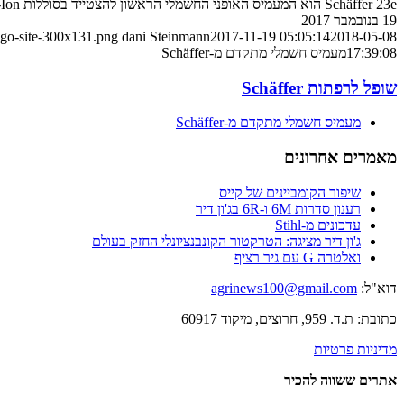
Schäffer 23e הוא המעמיס האופני החשמלי הראשון להצטייד בסוללות Lithium-Ion מתקדמות
19 בנובמבר 2017
ogo-site-300x131.png
dani Steinmann
2017-11-19 05:05:14
2018-05-08
17:39:08
מעמיס חשמלי מתקדם מ-Schäffer
שופל לרפתות Schäffer
מעמיס חשמלי מתקדם מ-Schäffer
מאמרים אחרונים
שיפור הקומביינים של קייס
רענון סדרות 6M ו-6R בג'ון דיר
עדכונים מ-Stihl
ג'ון דיר מציגה: הטרקטור הקונבנציונלי החזק בעולם
ואלטרה G עם גיר רציף
דוא"ל:
agrinews100@gmail.com
כתובת: ת.ד. 959, חרוצים, מיקוד 60917
מדיניות פרטיות
אתרים ששווה להכיר