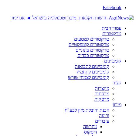
Facebook
עמוד הבית
טרקטורים
טרקטורים למטעים
טרקטורים קומפקטיים
טרקטורים בינוניים
טרקטורים כבדים
קומביינים
קומביינים לתבואות
קומביינים לתחמיץ
קומביינים לצמחי שורש
קציר
מקצרות
מכסחות
מרסקות
מיכון
הכנת והובלת מזון לבע"ח
זריעה
עיבודים
מחרשה
דיסקוס