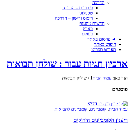
הדרכה
עיבודים – הדרכה
טכנולוגי
ריסוס ודישון – הדרכה
חדשות מהענף
בארץ
בעולם
◄ פרסום באתר
חיפוש באתר
תפריט
תפריט
ארכיון תגיות עבור : שולחן תבואות
הנך כאן:
עמוד הבית
1
/
שולחן תבואות
פוסטים
עמוד הבית
,
קומביינים
,
קומביינים לתבואות
ריענון הקומביינים הירוקים