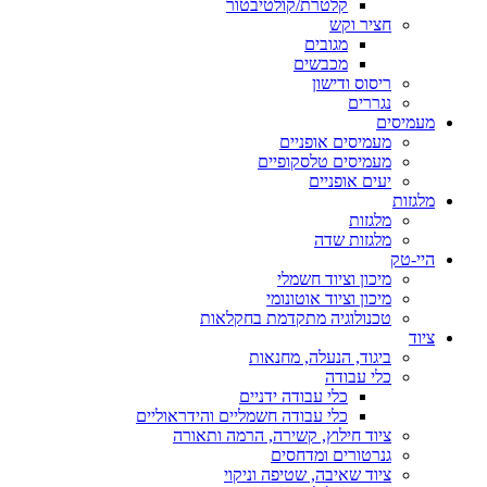
קלטרת/קולטיבטור
חציר וקש
מגובים
מכבשים
ריסוס ודישון
נגררים
מעמיסים
מעמיסים אופניים
מעמיסים טלסקופיים
יעים אופניים
מלגזות
מלגזות
מלגזות שדה
היי-טק
מיכון וציוד חשמלי
מיכון וציוד אוטונומי
טכנולוגיה מתקדמת בחקלאות
ציוד
ביגוד, הנעלה, מחנאות
כלי עבודה
כלי עבודה ידניים
כלי עבודה חשמליים והידראוליים
ציוד חילוץ, קשירה, הרמה ותאורה
גנרטורים ומדחסים
ציוד שאיבה, שטיפה וניקוי