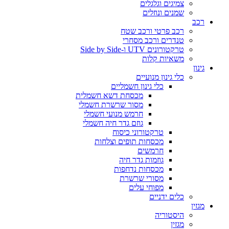
צמיגים וגלגלים
שמנים ונוזלים
רכב
רכב פרטי ורכב שטח
טנדרים ורכב מסחרי
טרקטורונים UTV ו-Side by Side
משאיות קלות
גינון
כלי גינון מנועיים
כלי גינון חשמליים
מכסחת דשא חשמלית
מסור שרשרת חשמלי
חרמש מנועי חשמלי
גוזם גדר חיה חשמלי
טרקטורוני כיסוח
מכסחות תופים וצלחות
חרמשים
גוזמות גדר חיה
מכסחות נדחפות
מסורי שרשרת
מפוחי עלים
כלים ידניים
מגזין
היסטוריה
מגזין