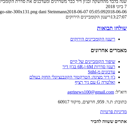
שנה בלבד מההשקה ובג'ון דיר כבר משדרגים ומעדכנים את סדרת הקומביינים החדשה S700. יוצעו לעונת 2019 ב
7 ביוני 2018
ogo-site-300x131.png
dani Steinmann
2018-06-07 05:05:09
2018-06-06
13:27:07
ריענון הקומביינים הירוקים
שולחן תבואות
ריענון הקומביינים הירוקים
מאמרים אחרונים
שיפור הקומביינים של קייס
רענון סדרות 6M ו-6R בג'ון דיר
עדכונים מ-Stihl
ג'ון דיר מציגה: הטרקטור הקונבנציונלי החזק בעולם
ואלטרה G עם גיר רציף
דוא"ל:
agrinews100@gmail.com
כתובת: ת.ד. 959, חרוצים, מיקוד 60917
מדיניות פרטיות
אתרים ששווה להכיר