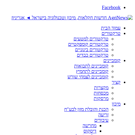
Facebook
עמוד הבית
טרקטורים
טרקטורים למטעים
טרקטורים קומפקטיים
טרקטורים בינוניים
טרקטורים כבדים
קומביינים
קומביינים לתבואות
קומביינים לתחמיץ
קומביינים לצמחי שורש
קציר
מקצרות
מכסחות
מרסקות
מיכון
הכנת והובלת מזון לבע"ח
זריעה
עיבודים
מחרשה
דיסקוס