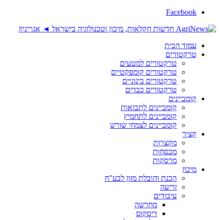
Facebook
עמוד הבית
טרקטורים
טרקטורים למטעים
טרקטורים קומפקטיים
טרקטורים בינוניים
טרקטורים כבדים
קומביינים
קומביינים לתבואות
קומביינים לתחמיץ
קומביינים לצמחי שורש
קציר
מקצרות
מכסחות
מרסקות
מיכון
הכנת והובלת מזון לבע"ח
זריעה
עיבודים
מחרשה
דיסקוס