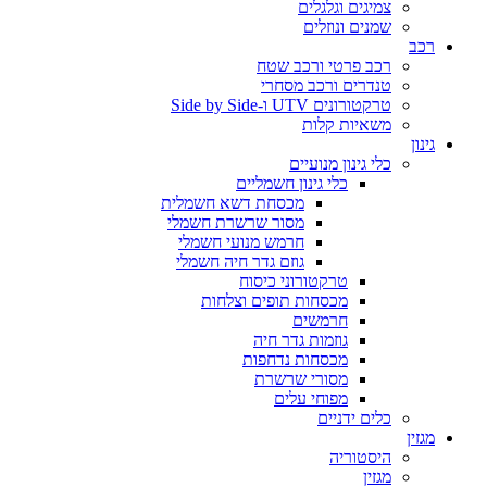
צמיגים וגלגלים
שמנים ונוזלים
רכב
רכב פרטי ורכב שטח
טנדרים ורכב מסחרי
טרקטורונים UTV ו-Side by Side
משאיות קלות
גינון
כלי גינון מנועיים
כלי גינון חשמליים
מכסחת דשא חשמלית
מסור שרשרת חשמלי
חרמש מנועי חשמלי
גוזם גדר חיה חשמלי
טרקטורוני כיסוח
מכסחות תופים וצלחות
חרמשים
גוזמות גדר חיה
מכסחות נדחפות
מסורי שרשרת
מפוחי עלים
כלים ידניים
מגזין
היסטוריה
מגזין