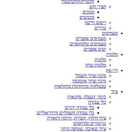
קלטרת/קולטיבטור
חציר וקש
מגובים
מכבשים
ריסוס ודישון
נגררים
מעמיסים
מעמיסים אופניים
מעמיסים טלסקופיים
יעים אופניים
מלגזות
מלגזות
מלגזות שדה
היי-טק
מיכון וציוד חשמלי
מיכון וציוד אוטונומי
טכנולוגיה מתקדמת בחקלאות
ציוד
ביגוד, הנעלה, מחנאות
כלי עבודה
כלי עבודה ידניים
כלי עבודה חשמליים והידראוליים
ציוד חילוץ, קשירה, הרמה ותאורה
גנרטורים ומדחסים
ציוד שאיבה, שטיפה וניקוי