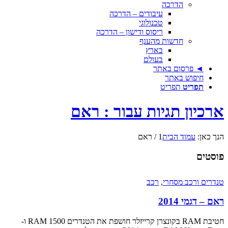
הדרכה
עיבודים – הדרכה
טכנולוגי
ריסוס ודישון – הדרכה
חדשות מהענף
בארץ
בעולם
◄ פרסום באתר
חיפוש באתר
תפריט
תפריט
ארכיון תגיות עבור : ראם
הנך כאן:
עמוד הבית
1
/
ראם
פוסטים
טנדרים ורכב מסחרי
,
רכב
ראם – דגמי 2014
חטיבת RAM בקונצרן קרייזלר חושפת את הטנדרים RAM 1500 ו-