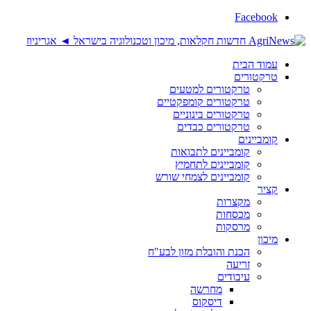
Facebook
עמוד הבית
טרקטורים
טרקטורים למטעים
טרקטורים קומפקטיים
טרקטורים בינוניים
טרקטורים כבדים
קומביינים
קומביינים לתבואות
קומביינים לתחמיץ
קומביינים לצמחי שורש
קציר
מקצרות
מכסחות
מרסקות
מיכון
הכנת והובלת מזון לבע"ח
זריעה
עיבודים
מחרשה
דיסקוס