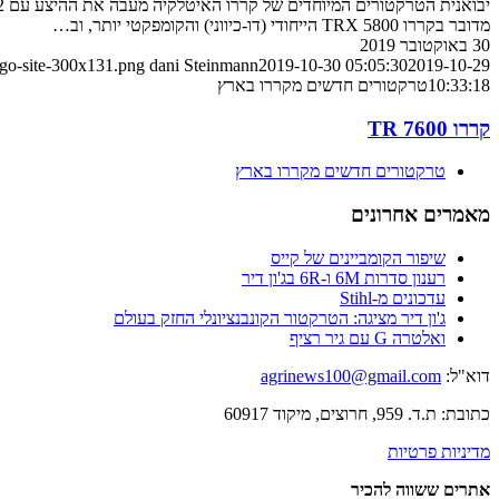
מדובר בקררו TRX 5800 הייחודי (דו-כיווני) והקומפקטי יותר, וב…
30 באוקטובר 2019
ogo-site-300x131.png
dani Steinmann
2019-10-30 05:05:30
2019-10-29
10:33:18
טרקטורים חדשים מקררו בארץ
קררו TR 7600
טרקטורים חדשים מקררו בארץ
מאמרים אחרונים
שיפור הקומביינים של קייס
רענון סדרות 6M ו-6R בג'ון דיר
עדכונים מ-Stihl
ג'ון דיר מציגה: הטרקטור הקונבנציונלי החזק בעולם
ואלטרה G עם גיר רציף
דוא"ל:
agrinews100@gmail.com
כתובת: ת.ד. 959, חרוצים, מיקוד 60917
מדיניות פרטיות
אתרים ששווה להכיר