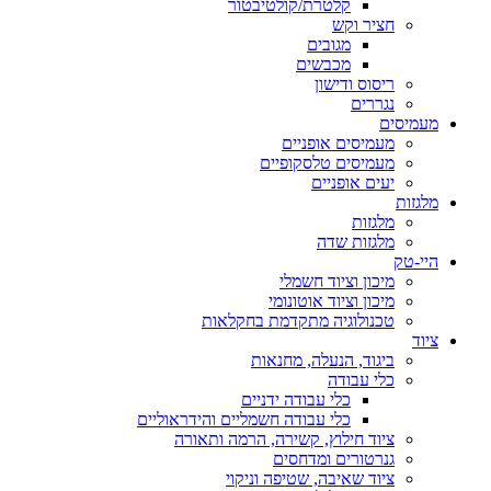
קלטרת/קולטיבטור
חציר וקש
מגובים
מכבשים
ריסוס ודישון
נגררים
מעמיסים
מעמיסים אופניים
מעמיסים טלסקופיים
יעים אופניים
מלגזות
מלגזות
מלגזות שדה
היי-טק
מיכון וציוד חשמלי
מיכון וציוד אוטונומי
טכנולוגיה מתקדמת בחקלאות
ציוד
ביגוד, הנעלה, מחנאות
כלי עבודה
כלי עבודה ידניים
כלי עבודה חשמליים והידראוליים
ציוד חילוץ, קשירה, הרמה ותאורה
גנרטורים ומדחסים
ציוד שאיבה, שטיפה וניקוי