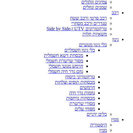
צמיגים וגלגלים
שמנים ונוזלים
רכב
רכב פרטי ורכב שטח
טנדרים ורכב מסחרי
טרקטורונים UTV ו-Side by Side
משאיות קלות
גינון
כלי גינון מנועיים
כלי גינון חשמליים
מכסחת דשא חשמלית
מסור שרשרת חשמלי
חרמש מנועי חשמלי
גוזם גדר חיה חשמלי
טרקטורוני כיסוח
מכסחות תופים וצלחות
חרמשים
גוזמות גדר חיה
מכסחות נדחפות
מסורי שרשרת
מפוחי עלים
כלים ידניים
מגזין
היסטוריה
מגזין