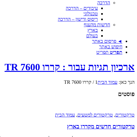
הדרכה
עיבודים – הדרכה
טכנולוגי
ריסוס ודישון – הדרכה
חדשות מהענף
בארץ
בעולם
◄ פרסום באתר
חיפוש באתר
תפריט
תפריט
ארכיון תגיות עבור : קררו TR 7600
הנך כאן:
עמוד הבית
1
/
קררו TR 7600
פוסטים
טרקטורים
,
טרקטורים למטעים
,
עמוד הבית
טרקטורים חדשים מקררו בארץ