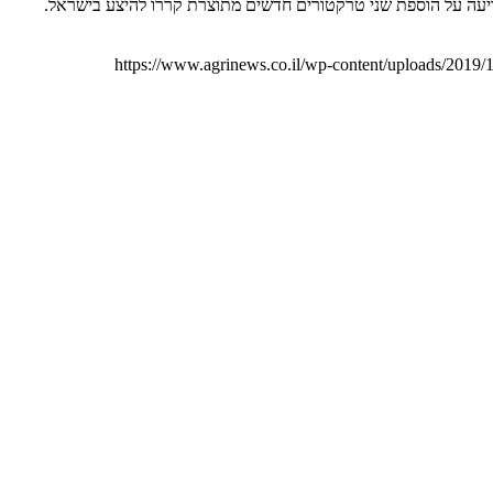
ם של קררו האיטלקיה מעבה את ההיצע עם 2 דגמים חדשים חברת פרפקט פרטס מכפר כנא, יבואנית Carraro לארץ, מודיעה על הוספת שני טרקטורים חדשים מתוצרת קררו להיצע בישראל.
https://www.agrinews.co.il/wp-content/uploads/2019/1