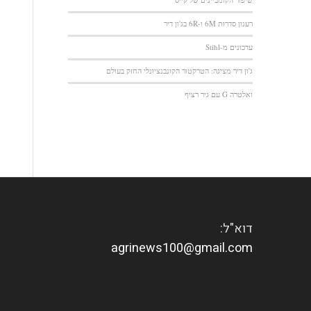
רענון סדרות 6M ו-6R בג'ון דיר
עדכונים מ-Stihl
ג'ון דיר מציגה: הטרקטור הקונבנציונלי החזק בעולם
ואלטרה G עם גיר רציף
דוא"ל:
agrinews100@gmail.com