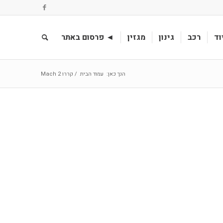
וד
רכב
גינון
מגזין
◄ פרסום באתר
הנך כאן:
עמוד הבית
/
קררו Mach 2