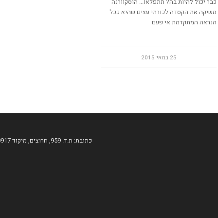
כבר יכול להיות בה? תתפלאו... הוסקוורנה
משיקה את הקסדה לכורתי עצים שהיא ככל
הנראה המתקדמת אי פעם
25 במאי 2015
כתובת: ת.ד. 959, חרוצים, מיקוד 60917