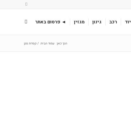
וד
רכב
גינון
מגזין
◄ פרסום באתר
הנך כאן:
עמוד הבית
/
קסדת מגן