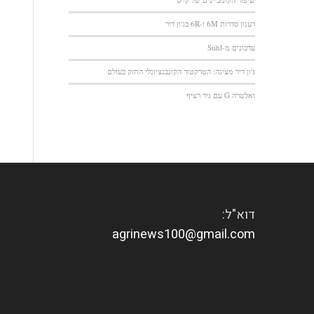
רענון סדרות 6M ו-6R בג'ון דיר
עדכונים מ-Stihl
ג'ון דיר מציגה: הטרקטור הקונבנציונלי החזק בעולם
ואלטרה G עם גיר רציף
דוא"ל:
agrinews100@gmail.com