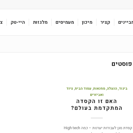
ביינים
קציר
מיכון
מעמיסים
מלגזות
היי-טק
צי
פוסטים
ביגוד, הנעלה, מחנאות
,
עמוד הבית
,
ציוד
ואביזרים
האם זו הקסדה
המתקדמת בעולם?
קסדת מגן לעבודות יערנות – כמה High tech