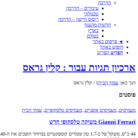
הדרכה
עיבודים – הדרכה
טכנולוגי
ריסוס ודישון – הדרכה
חדשות מהענף
בארץ
בעולם
◄ פרסום באתר
חיפוש באתר
תפריט
תפריט
ארכיון תגיות עבור : קלין גראס
הנך כאן:
עמוד הבית
1
/
קלין גראס
פוסטים
מעמיסים
,
מעמיסים אופניים
,
מעמיסים טלסקופיים
,
עמוד הבית
Gianni Ferrari משיקה טלסקופי חדש
44 כ"ס, משקל של כ-1.7 טון וממדים קומפקטיים במיוחד הופכים את ה-H440 החדש למתאים במיוחד למשימות חקלאיות, במשק, בחווה, בלול או במשתלה