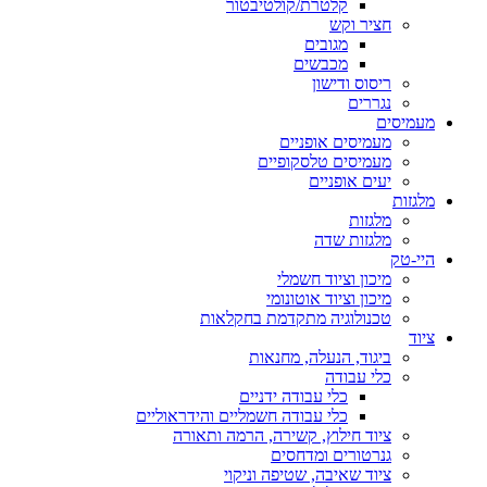
קלטרת/קולטיבטור
חציר וקש
מגובים
מכבשים
ריסוס ודישון
נגררים
מעמיסים
מעמיסים אופניים
מעמיסים טלסקופיים
יעים אופניים
מלגזות
מלגזות
מלגזות שדה
היי-טק
מיכון וציוד חשמלי
מיכון וציוד אוטונומי
טכנולוגיה מתקדמת בחקלאות
ציוד
ביגוד, הנעלה, מחנאות
כלי עבודה
כלי עבודה ידניים
כלי עבודה חשמליים והידראוליים
ציוד חילוץ, קשירה, הרמה ותאורה
גנרטורים ומדחסים
ציוד שאיבה, שטיפה וניקוי