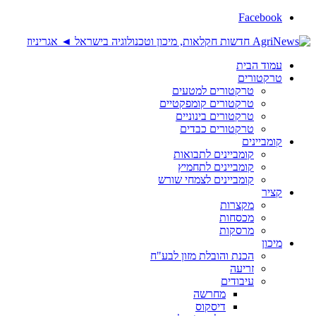
Facebook
עמוד הבית
טרקטורים
טרקטורים למטעים
טרקטורים קומפקטיים
טרקטורים בינוניים
טרקטורים כבדים
קומביינים
קומביינים לתבואות
קומביינים לתחמיץ
קומביינים לצמחי שורש
קציר
מקצרות
מכסחות
מרסקות
מיכון
הכנת והובלת מזון לבע"ח
זריעה
עיבודים
מחרשה
דיסקוס