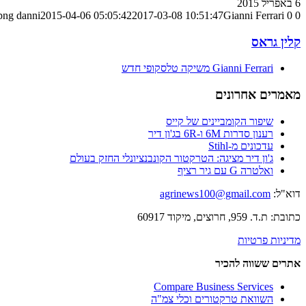
6 באפריל 2015
0
0
Gianni Ferrari משיקה טלסקופי חדש
2017-03-08 10:51:47
2015-04-06 05:05:42
danni
png
קלין גראס
Gianni Ferrari משיקה טלסקופי חדש
מאמרים אחרונים
שיפור הקומביינים של קייס
רענון סדרות 6M ו-6R בג'ון דיר
עדכונים מ-Stihl
ג'ון דיר מציגה: הטרקטור הקונבנציונלי החזק בעולם
ואלטרה G עם גיר רציף
דוא"ל:
agrinews100@gmail.com
כתובת: ת.ד. 959, חרוצים, מיקוד 60917
מדיניות פרטיות
אתרים ששווה להכיר
Compare Business Services
השוואת טרקטורים וכלי צמ"ה