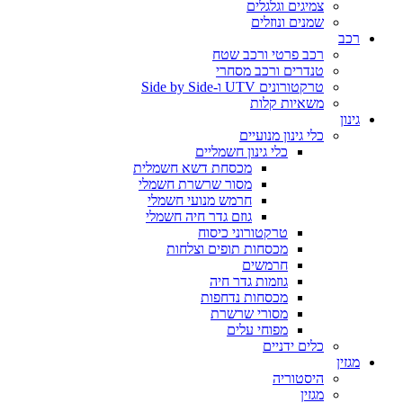
צמיגים וגלגלים
שמנים ונוזלים
רכב
רכב פרטי ורכב שטח
טנדרים ורכב מסחרי
טרקטורונים UTV ו-Side by Side
משאיות קלות
גינון
כלי גינון מנועיים
כלי גינון חשמליים
מכסחת דשא חשמלית
מסור שרשרת חשמלי
חרמש מנועי חשמלי
גוזם גדר חיה חשמלי
טרקטורוני כיסוח
מכסחות תופים וצלחות
חרמשים
גוזמות גדר חיה
מכסחות נדחפות
מסורי שרשרת
מפוחי עלים
כלים ידניים
מגזין
היסטוריה
מגזין