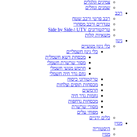
צמיגים וגלגלים
שמנים ונוזלים
רכב
רכב פרטי ורכב שטח
טנדרים ורכב מסחרי
טרקטורונים UTV ו-Side by Side
משאיות קלות
גינון
כלי גינון מנועיים
כלי גינון חשמליים
מכסחת דשא חשמלית
מסור שרשרת חשמלי
חרמש מנועי חשמלי
גוזם גדר חיה חשמלי
טרקטורוני כיסוח
מכסחות תופים וצלחות
חרמשים
גוזמות גדר חיה
מכסחות נדחפות
מסורי שרשרת
מפוחי עלים
כלים ידניים
מגזין
היסטוריה
מגזין