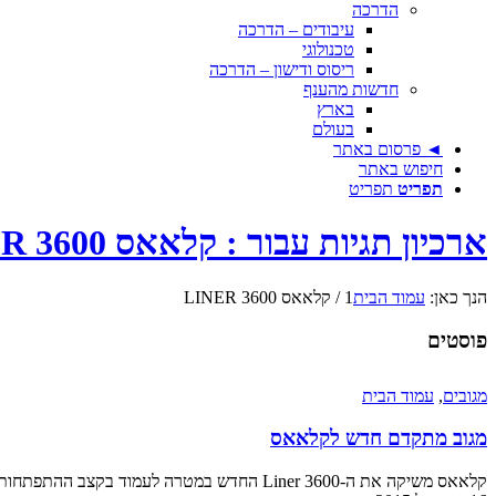
הדרכה
עיבודים – הדרכה
טכנולוגי
ריסוס ודישון – הדרכה
חדשות מהענף
בארץ
בעולם
◄ פרסום באתר
חיפוש באתר
תפריט
תפריט
ארכיון תגיות עבור : קלאאס LINER 3600
הנך כאן:
עמוד הבית
1
/
קלאאס LINER 3600
פוסטים
מגובים
,
עמוד הבית
מגוב מתקדם חדש לקלאאס
קלאאס משיקה את ה-Liner 3600 החדש במטרה לעמוד בקצב ההתפתחות המואץ של הקומביינים ומכבשי החציר העדכניים