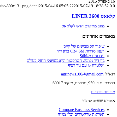
16 באפריל 2015
-site-300x131.png
danni
2015-04-16 05:05:22
2015-07-19 18:38:52
0
0
קלאאס LINER 3600
מגוב מתקדם חדש לקלאאס
מאמרים אחרונים
שיפור הקומביינים של קייס
רענון סדרות 6M ו-6R בג'ון דיר
עדכונים מ-Stihl
ג'ון דיר מציגה: הטרקטור הקונבנציונלי החזק בעולם
ואלטרה G עם גיר רציף
דוא"ל:
agrinews100@gmail.com
כתובת: ת.ד. 959, חרוצים, מיקוד 60917
מדיניות פרטיות
אתרים ששווה להכיר
Compare Business Services
השוואת טרקטורים וכלי צמ"ה