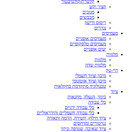
קלטרת/קולטיבטור
חציר וקש
מגובים
מכבשים
ריסוס ודישון
נגררים
מעמיסים
מעמיסים אופניים
מעמיסים טלסקופיים
יעים אופניים
מלגזות
מלגזות
מלגזות שדה
היי-טק
מיכון וציוד חשמלי
מיכון וציוד אוטונומי
טכנולוגיה מתקדמת בחקלאות
ציוד
ביגוד, הנעלה, מחנאות
כלי עבודה
כלי עבודה ידניים
כלי עבודה חשמליים והידראוליים
ציוד חילוץ, קשירה, הרמה ותאורה
גנרטורים ומדחסים
ציוד שאיבה, שטיפה וניקוי