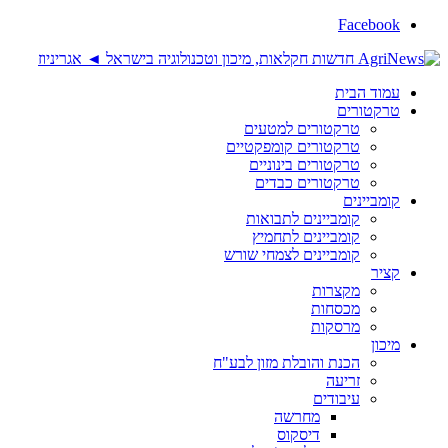
Facebook
עמוד הבית
טרקטורים
טרקטורים למטעים
טרקטורים קומפקטיים
טרקטורים בינוניים
טרקטורים כבדים
קומביינים
קומביינים לתבואות
קומביינים לתחמיץ
קומביינים לצמחי שורש
קציר
מקצרות
מכסחות
מרסקות
מיכון
הכנת והובלת מזון לבע"ח
זריעה
עיבודים
מחרשה
דיסקוס