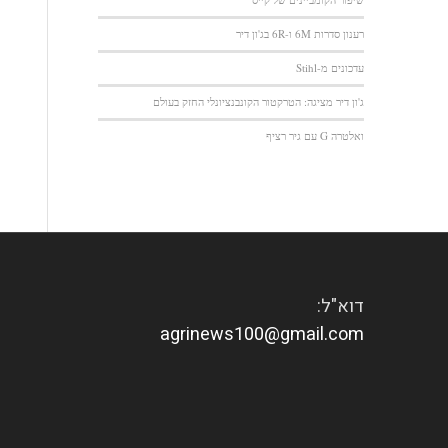
רענון סדרות 6M ו-6R בג'ון דיר
עדכונים מ-Stihl
ג'ון דיר מציגה: הטרקטור הקונבנציונלי החזק בעולם
ואלטרה G עם גיר רציף
דוא"ל:
agrinews100@gmail.com