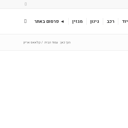
וד
רכב
גינון
מגזין
◄ פרסום באתר
הנך כאן:
עמוד הבית
/
קלאאס אריון