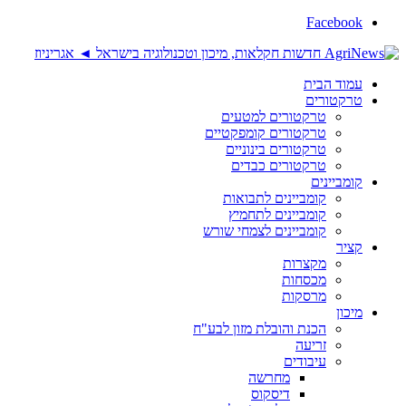
Facebook
עמוד הבית
טרקטורים
טרקטורים למטעים
טרקטורים קומפקטיים
טרקטורים בינוניים
טרקטורים כבדים
קומביינים
קומביינים לתבואות
קומביינים לתחמיץ
קומביינים לצמחי שורש
קציר
מקצרות
מכסחות
מרסקות
מיכון
הכנת והובלת מזון לבע"ח
זריעה
עיבודים
מחרשה
דיסקוס