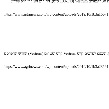
עוד יעילות למערכת הגיר הרציף מבטיחה נוחות משופרת בעבודה וחיסכון בצריכת הדלק CASE Vestrum CVXDrive קייס (CASE) משדרגת את סדרת הטרקטורים Vestrum (100-140 כ"ס). החידוש העיקרי הוא שדרוג
https://www.agrinews.co.il/wp-content/uploads/2019/10/1b3a1667
שנתייים לאחר שאמור היה לצאת לשוק בשם אחר, משיקה קייס רשמית את סדרת ה-Vestrum החדשה עם תוספות ושיפורים שלא הוצעו בסבב הראשון; היכנסו לפרטים קייס Vestrum קייס וסטרום (Vestrum) החדש התפרסם
https://www.agrinews.co.il/wp-content/uploads/2019/10/1b3a2356