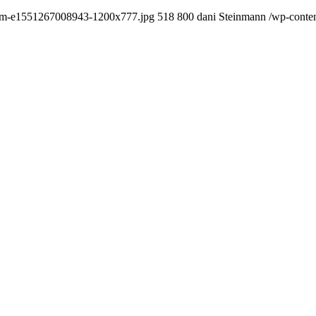
rsum-e1551267008943-1200x777.jpg
518
800
dani Steinmann
/wp-conte