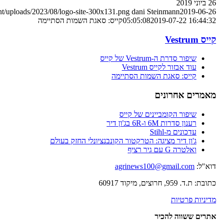
26 ביוני 2019
nt/uploads/2023/08/logo-site-300x131.png
dani Steinmann
2019-06-26
2019-07-22 16:44:32
05:05:08
קייס: סאגת השמות הסתיימה
קייס Vestrum
שיפור סדרת ה-Vestrum של קייס
עוד אבזור לקייס Vestrum
קייס: סאגת השמות הסתיימה
מאמרים אחרונים
שיפור הקומביינים של קייס
רענון סדרות 6M ו-6R בג'ון דיר
עדכונים מ-Stihl
ג'ון דיר מציגה: הטרקטור הקונבנציונלי החזק בעולם
ואלטרה G עם גיר רציף
דוא"ל:
agrinews100@gmail.com
כתובת: ת.ד. 959, חרוצים, מיקוד 60917
מדיניות פרטיות
אתרים ששווה להכיר