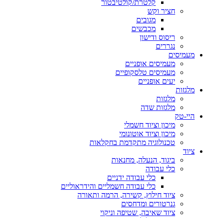
קלטרת/קולטיבטור
חציר וקש
מגובים
מכבשים
ריסוס ודישון
נגררים
מעמיסים
מעמיסים אופניים
מעמיסים טלסקופיים
יעים אופניים
מלגזות
מלגזות
מלגזות שדה
היי-טק
מיכון וציוד חשמלי
מיכון וציוד אוטונומי
טכנולוגיה מתקדמת בחקלאות
ציוד
ביגוד, הנעלה, מחנאות
כלי עבודה
כלי עבודה ידניים
כלי עבודה חשמליים והידראוליים
ציוד חילוץ, קשירה, הרמה ותאורה
גנרטורים ומדחסים
ציוד שאיבה, שטיפה וניקוי