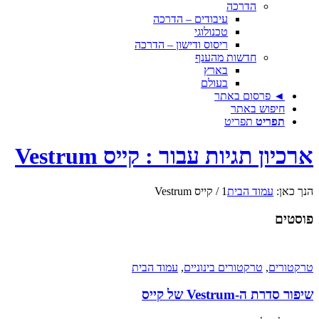
הדרכה
עיבודים – הדרכה
טכנולוגי
ריסוס ודישון – הדרכה
חדשות מהענף
בארץ
בעולם
◄ פרסום באתר
חיפוש באתר
תפריט
תפריט
ארכיון תגיות עבור : קייס Vestrum
הנך כאן:
עמוד הבית
1
/
קייס Vestrum
פוסטים
טרקטורים
,
טרקטורים בינוניים
,
עמוד הבית
שיפור סדרת ה-Vestrum של קייס