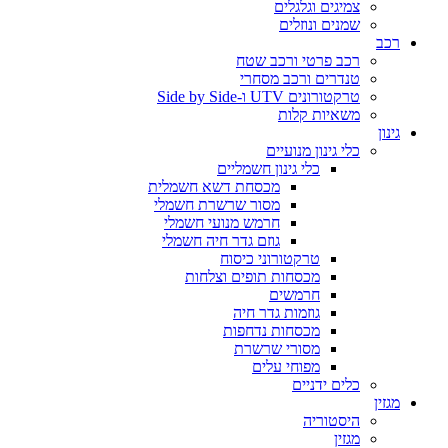
צמיגים וגלגלים
שמנים ונוזלים
רכב
רכב פרטי ורכב שטח
טנדרים ורכב מסחרי
טרקטורונים UTV ו-Side by Side
משאיות קלות
גינון
כלי גינון מנועיים
כלי גינון חשמליים
מכסחת דשא חשמלית
מסור שרשרת חשמלי
חרמש מנועי חשמלי
גוזם גדר חיה חשמלי
טרקטורוני כיסוח
מכסחות תופים וצלחות
חרמשים
גוזמות גדר חיה
מכסחות נדחפות
מסורי שרשרת
מפוחי עלים
כלים ידניים
מגזין
היסטוריה
מגזין