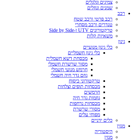
צמיגים וגלגלים
שמנים ונוזלים
רכב
רכב פרטי ורכב שטח
טנדרים ורכב מסחרי
טרקטורונים UTV ו-Side by Side
משאיות קלות
גינון
כלי גינון מנועיים
כלי גינון חשמליים
מכסחת דשא חשמלית
מסור שרשרת חשמלי
חרמש מנועי חשמלי
גוזם גדר חיה חשמלי
טרקטורוני כיסוח
מכסחות תופים וצלחות
חרמשים
גוזמות גדר חיה
מכסחות נדחפות
מסורי שרשרת
מפוחי עלים
כלים ידניים
מגזין
היסטוריה
מגזין