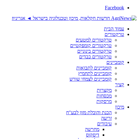
Facebook
עמוד הבית
טרקטורים
טרקטורים למטעים
טרקטורים קומפקטיים
טרקטורים בינוניים
טרקטורים כבדים
קומביינים
קומביינים לתבואות
קומביינים לתחמיץ
קומביינים לצמחי שורש
קציר
מקצרות
מכסחות
מרסקות
מיכון
הכנת והובלת מזון לבע"ח
זריעה
עיבודים
מחרשה
דיסקוס