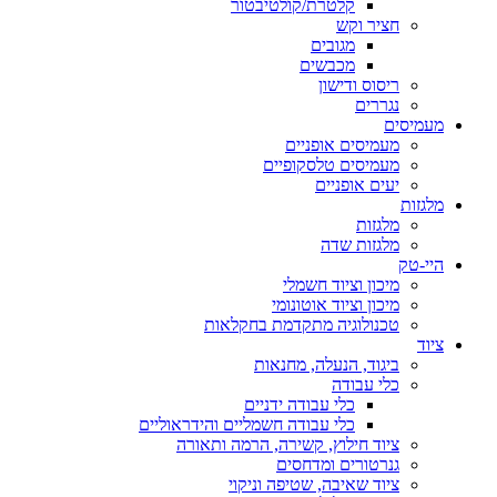
קלטרת/קולטיבטור
חציר וקש
מגובים
מכבשים
ריסוס ודישון
נגררים
מעמיסים
מעמיסים אופניים
מעמיסים טלסקופיים
יעים אופניים
מלגזות
מלגזות
מלגזות שדה
היי-טק
מיכון וציוד חשמלי
מיכון וציוד אוטונומי
טכנולוגיה מתקדמת בחקלאות
ציוד
ביגוד, הנעלה, מחנאות
כלי עבודה
כלי עבודה ידניים
כלי עבודה חשמליים והידראוליים
ציוד חילוץ, קשירה, הרמה ותאורה
גנרטורים ומדחסים
ציוד שאיבה, שטיפה וניקוי