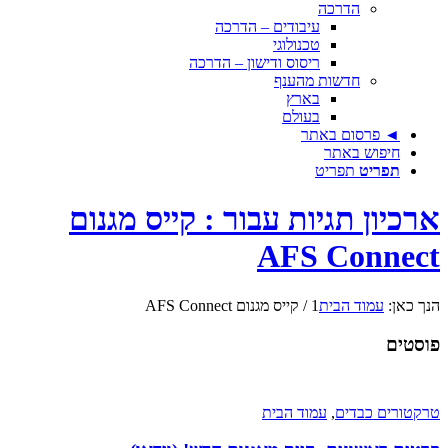
הדרכה
עיבודים – הדרכה
טכנולוגי
ריסוס ודישון – הדרכה
חדשות מהענף
בארץ
בעולם
◄ פרסום באתר
חיפוש באתר
תפריט
תפריט
ארכיון תגיות עבור : קייס מגנום
AFS Connect
הנך כאן:
עמוד הבית
1
/
קייס מגנום AFS Connect
פוסטים
טרקטורים כבדים
,
עמוד הבית