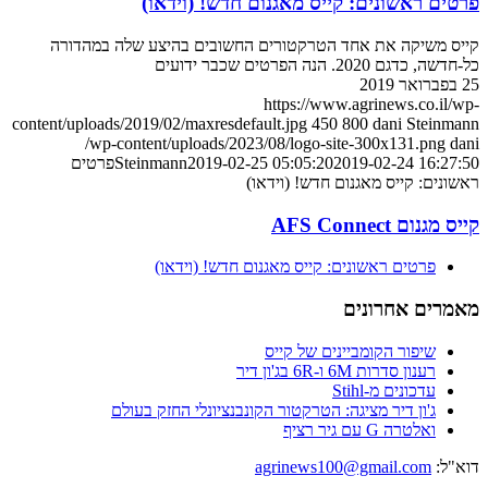
פרטים ראשונים: קייס מאגנום חדש! (וידאו)
קייס משיקה את אחד הטרקטורים החשובים בהיצע שלה במהדורה
כל-חדשה, כדגם 2020. הנה הפרטים שכבר ידועים
25 בפברואר 2019
https://www.agrinews.co.il/wp-
content/uploads/2019/02/maxresdefault.jpg
450
800
dani Steinmann
/wp-content/uploads/2023/08/logo-site-300x131.png
dani
2019-02-24 16:27:50
2019-02-25 05:05:20
Steinmann
פרטים
ראשונים: קייס מאגנום חדש! (וידאו)
קייס מגנום AFS Connect
פרטים ראשונים: קייס מאגנום חדש! (וידאו)
מאמרים אחרונים
שיפור הקומביינים של קייס
רענון סדרות 6M ו-6R בג'ון דיר
עדכונים מ-Stihl
ג'ון דיר מציגה: הטרקטור הקונבנציונלי החזק בעולם
ואלטרה G עם גיר רציף
דוא"ל:
agrinews100@gmail.com