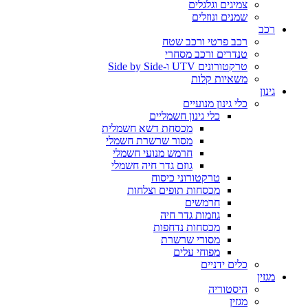
צמיגים וגלגלים
שמנים ונוזלים
רכב
רכב פרטי ורכב שטח
טנדרים ורכב מסחרי
טרקטורונים UTV ו-Side by Side
משאיות קלות
גינון
כלי גינון מנועיים
כלי גינון חשמליים
מכסחת דשא חשמלית
מסור שרשרת חשמלי
חרמש מנועי חשמלי
גוזם גדר חיה חשמלי
טרקטורוני כיסוח
מכסחות תופים וצלחות
חרמשים
גוזמות גדר חיה
מכסחות נדחפות
מסורי שרשרת
מפוחי עלים
כלים ידניים
מגזין
היסטוריה
מגזין