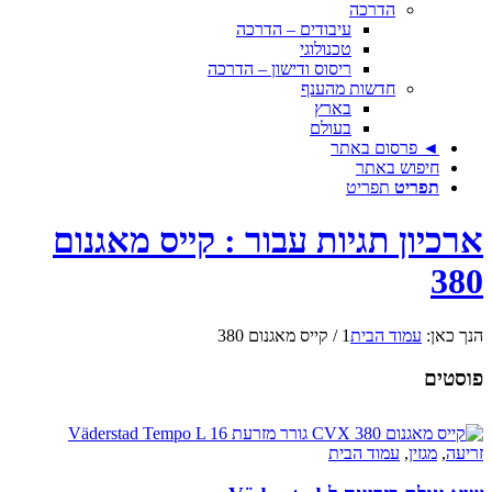
הדרכה
עיבודים – הדרכה
טכנולוגי
ריסוס ודישון – הדרכה
חדשות מהענף
בארץ
בעולם
◄ פרסום באתר
חיפוש באתר
תפריט
תפריט
ארכיון תגיות עבור : קייס מאגנום
380
הנך כאן:
עמוד הבית
1
/
קייס מאגנום 380
פוסטים
זריעה
,
מגזין
,
עמוד הבית