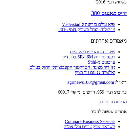
בשיווק דגמי 2016
קייס מאגנום 380
שיא עולם בזריעה ל-Väderstad
ניו הולנד: הוחל בשיווק דגמי 2016
מאמרים אחרונים
שיפור הקומביינים של קייס
רענון סדרות 6M ו-6R בג'ון דיר
עדכונים מ-Stihl
ג'ון דיר מציגה: הטרקטור הקונבנציונלי החזק בעולם
ואלטרה G עם גיר רציף
דוא"ל:
agrinews100@gmail.com
כתובת: ת.ד. 959, חרוצים, מיקוד 60917
מדיניות פרטיות
אתרים ששווה להכיר
Compare Business Services
השוואת טרקטורים וכלי צמ"ה