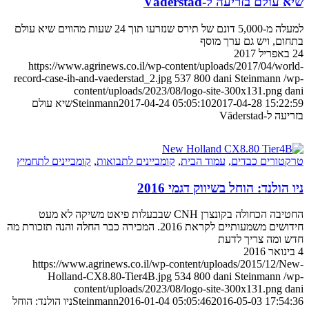
שיא עולם בזריעה ל-Väderstad
למעלה מ-5,000 דונם של תירס שנזרעו תוך 24 שעות מהווים שיא עולם
בתחום, ויש גם ערך מוסף
24 באפריל 2017
https://www.agrinews.co.il/wp-content/uploads/2017/04/world-
record-case-ih-and-vaederstad_2.jpg
537
800
dani Steinmann
/wp-
content/uploads/2023/08/logo-site-300x131.png
dani
2017-04-28 15:22:59
2017-04-24 05:05:10
Steinmann
שיא עולם
בזריעה ל-Väderstad
טרקטורים כבדים
,
עמוד הבית
,
קומביינים לתבואות
,
קומביינים לתחמיץ
ניו הולנד: הוחל בשיווק דגמי 2016
החטיבה הכחולה בקונצרן CNH שבבעלות פיאט משיקה לא מעט
חידושים משמעותיים לקראת 2016. המכירה כבר החלה והנה תזכורת מה
חדש ומה צריך לדעת
4 בינואר 2016
https://www.agrinews.co.il/wp-content/uploads/2015/12/New-
Holland-CX8.80-Tier4B.jpg
534
800
dani Steinmann
/wp-
content/uploads/2023/08/logo-site-300x131.png
dani
2016-05-03 17:54:36
2016-01-04 05:05:46
Steinmann
ניו הולנד: הוחל