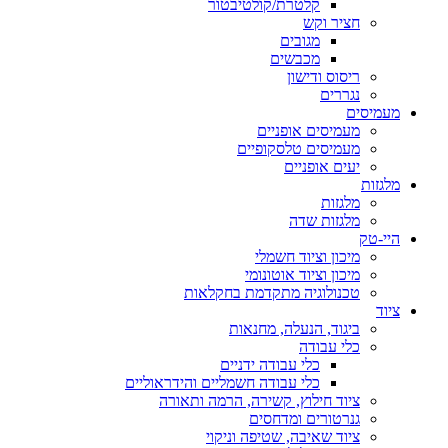
קלטרת/קולטיבטור
חציר וקש
מגובים
מכבשים
ריסוס ודישון
נגררים
מעמיסים
מעמיסים אופניים
מעמיסים טלסקופיים
יעים אופניים
מלגזות
מלגזות
מלגזות שדה
היי-טק
מיכון וציוד חשמלי
מיכון וציוד אוטונומי
טכנולוגיה מתקדמת בחקלאות
ציוד
ביגוד, הנעלה, מחנאות
כלי עבודה
כלי עבודה ידניים
כלי עבודה חשמליים והידראוליים
ציוד חילוץ, קשירה, הרמה ותאורה
גנרטורים ומדחסים
ציוד שאיבה, שטיפה וניקוי