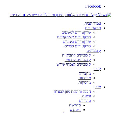
Facebook
עמוד הבית
טרקטורים
טרקטורים למטעים
טרקטורים קומפקטיים
טרקטורים בינוניים
טרקטורים כבדים
קומביינים
קומביינים לתבואות
קומביינים לתחמיץ
קומביינים לצמחי שורש
קציר
מקצרות
מכסחות
מרסקות
מיכון
הכנת והובלת מזון לבע"ח
זריעה
עיבודים
מחרשה
דיסקוס