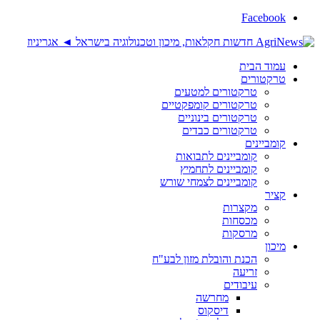
Facebook
עמוד הבית
טרקטורים
טרקטורים למטעים
טרקטורים קומפקטיים
טרקטורים בינוניים
טרקטורים כבדים
קומביינים
קומביינים לתבואות
קומביינים לתחמיץ
קומביינים לצמחי שורש
קציר
מקצרות
מכסחות
מרסקות
מיכון
הכנת והובלת מזון לבע"ח
זריעה
עיבודים
מחרשה
דיסקוס