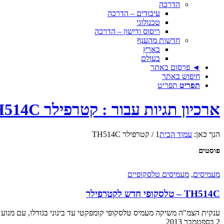
הדרכה
עיבודים – הדרכה
טכנולוגי
ריסוס ודישון – הדרכה
חדשות מהענף
בארץ
בעולם
◄ פרסום באתר
חיפוש באתר
תפריט
תפריט
ארכיון תגיות עבור : קטרפילר TH514C
הנך כאן:
עמוד הבית
1
/
קטרפילר TH514C
פוסטים
מעמיסים
,
מעמיסים טלסקופיים
TH514C – טלסקופי חדש לקטרפילר
ענקית הצמ"ה משיקה מעמיס טלסקופי קומפקטי עד בינוני בגודלו, עם מנוע מעודכן ל-Tier 4
2 בספטמבר 2013