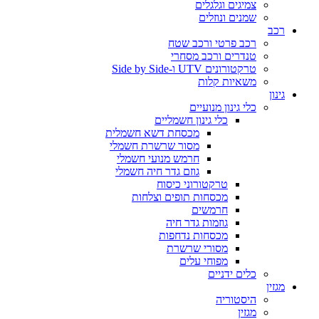
צמיגים וגלגלים
שמנים ונוזלים
רכב
רכב פרטי ורכב שטח
טנדרים ורכב מסחרי
טרקטורונים UTV ו-Side by Side
משאיות קלות
גינון
כלי גינון מנועיים
כלי גינון חשמליים
מכסחת דשא חשמלית
מסור שרשרת חשמלי
חרמש מנועי חשמלי
גוזם גדר חיה חשמלי
טרקטורוני כיסוח
מכסחות תופים וצלחות
חרמשים
גוזמות גדר חיה
מכסחות נדחפות
מסורי שרשרת
מפוחי עלים
כלים ידניים
מגזין
היסטוריה
מגזין