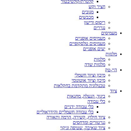
קלטרת/קולטיבטור
חציר וקש
מגובים
מכבשים
ריסוס ודישון
נגררים
מעמיסים
מעמיסים אופניים
מעמיסים טלסקופיים
יעים אופניים
מלגזות
מלגזות
מלגזות שדה
היי-טק
מיכון וציוד חשמלי
מיכון וציוד אוטונומי
טכנולוגיה מתקדמת בחקלאות
ציוד
ביגוד, הנעלה, מחנאות
כלי עבודה
כלי עבודה ידניים
כלי עבודה חשמליים והידראוליים
ציוד חילוץ, קשירה, הרמה ותאורה
גנרטורים ומדחסים
ציוד שאיבה, שטיפה וניקוי