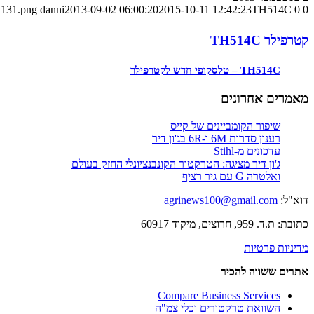
0
0
TH514C – טלסקופי חדש לקטרפילר
2015-10-11 12:42:23
2013-09-02 06:00:20
danni
x131.png
קטרפילר TH514C
TH514C – טלסקופי חדש לקטרפילר
מאמרים אחרונים
שיפור הקומביינים של קייס
רענון סדרות 6M ו-6R בג'ון דיר
עדכונים מ-Stihl
ג'ון דיר מציגה: הטרקטור הקונבנציונלי החזק בעולם
ואלטרה G עם גיר רציף
דוא"ל:
agrinews100@gmail.com
כתובת: ת.ד. 959, חרוצים, מיקוד 60917
מדיניות פרטיות
אתרים ששווה להכיר
Compare Business Services
השוואת טרקטורים וכלי צמ"ה