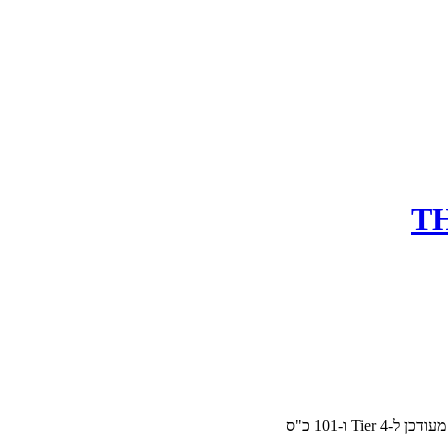
 ו-101 כ"ס