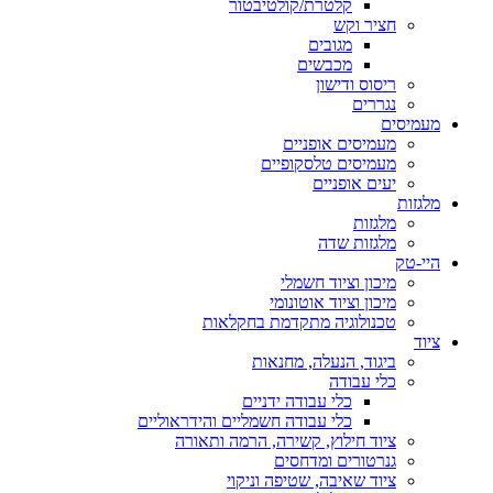
קלטרת/קולטיבטור
חציר וקש
מגובים
מכבשים
ריסוס ודישון
נגררים
מעמיסים
מעמיסים אופניים
מעמיסים טלסקופיים
יעים אופניים
מלגזות
מלגזות
מלגזות שדה
היי-טק
מיכון וציוד חשמלי
מיכון וציוד אוטונומי
טכנולוגיה מתקדמת בחקלאות
ציוד
ביגוד, הנעלה, מחנאות
כלי עבודה
כלי עבודה ידניים
כלי עבודה חשמליים והידראוליים
ציוד חילוץ, קשירה, הרמה ותאורה
גנרטורים ומדחסים
ציוד שאיבה, שטיפה וניקוי