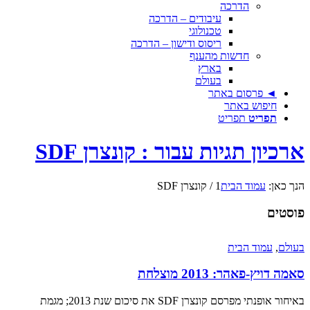
הדרכה
עיבודים – הדרכה
טכנולוגי
ריסוס ודישון – הדרכה
חדשות מהענף
בארץ
בעולם
◄ פרסום באתר
חיפוש באתר
תפריט
תפריט
ארכיון תגיות עבור : קונצרן SDF
הנך כאן:
עמוד הבית
1
/
קונצרן SDF
פוסטים
בעולם
,
עמוד הבית
סאמה דויץ-פאהר: 2013 מוצלחת
באיחור אופנתי מפרסם קונצרן SDF את סיכום שנת 2013; מגמת