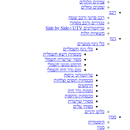
צמיגים וגלגלים
שמנים ונוזלים
רכב
רכב פרטי ורכב שטח
טנדרים ורכב מסחרי
טרקטורונים UTV ו-Side by Side
משאיות קלות
גינון
כלי גינון מנועיים
כלי גינון חשמליים
מכסחת דשא חשמלית
מסור שרשרת חשמלי
חרמש מנועי חשמלי
גוזם גדר חיה חשמלי
טרקטורוני כיסוח
מכסחות תופים וצלחות
חרמשים
גוזמות גדר חיה
מכסחות נדחפות
מסורי שרשרת
מפוחי עלים
כלים ידניים
מגזין
היסטוריה
מגזין