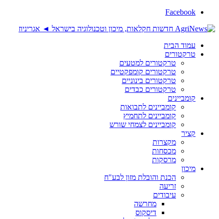
Facebook
עמוד הבית
טרקטורים
טרקטורים למטעים
טרקטורים קומפקטיים
טרקטורים בינוניים
טרקטורים כבדים
קומביינים
קומביינים לתבואות
קומביינים לתחמיץ
קומביינים לצמחי שורש
קציר
מקצרות
מכסחות
מרסקות
מיכון
הכנת והובלת מזון לבע"ח
זריעה
עיבודים
מחרשה
דיסקוס