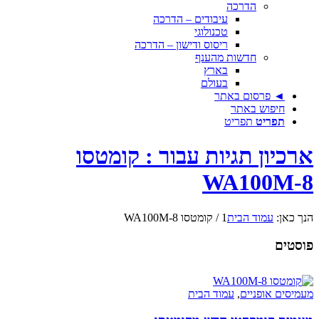
הדרכה
עיבודים – הדרכה
טכנולוגי
ריסוס ודישון – הדרכה
חדשות מהענף
בארץ
בעולם
◄ פרסום באתר
חיפוש באתר
תפריט
תפריט
ארכיון תגיות עבור : קומטסו
WA100M-8
הנך כאן:
עמוד הבית
1
/
קומטסו WA100M-8
פוסטים
מעמיסים אופניים
,
עמוד הבית