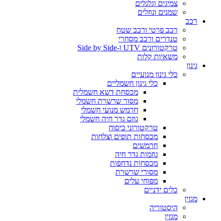
צמיגים וגלגלים
שמנים ונוזלים
רכב
רכב פרטי ורכב שטח
טנדרים ורכב מסחרי
טרקטורונים UTV ו-Side by Side
משאיות קלות
גינון
כלי גינון מנועיים
כלי גינון חשמליים
מכסחת דשא חשמלית
מסור שרשרת חשמלי
חרמש מנועי חשמלי
גוזם גדר חיה חשמלי
טרקטורוני כיסוח
מכסחות תופים וצלחות
חרמשים
גוזמות גדר חיה
מכסחות נדחפות
מסורי שרשרת
מפוחי עלים
כלים ידניים
מגזין
היסטוריה
מגזין