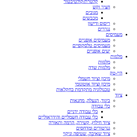
קלטרת/קולטיבטור
חציר וקש
מגובים
מכבשים
ריסוס ודישון
נגררים
מעמיסים
מעמיסים אופניים
מעמיסים טלסקופיים
יעים אופניים
מלגזות
מלגזות
מלגזות שדה
היי-טק
מיכון וציוד חשמלי
מיכון וציוד אוטונומי
טכנולוגיה מתקדמת בחקלאות
ציוד
ביגוד, הנעלה, מחנאות
כלי עבודה
כלי עבודה ידניים
כלי עבודה חשמליים והידראוליים
ציוד חילוץ, קשירה, הרמה ותאורה
גנרטורים ומדחסים
ציוד שאיבה, שטיפה וניקוי