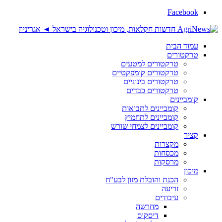
Facebook
עמוד הבית
טרקטורים
טרקטורים למטעים
טרקטורים קומפקטיים
טרקטורים בינוניים
טרקטורים כבדים
קומביינים
קומביינים לתבואות
קומביינים לתחמיץ
קומביינים לצמחי שורש
קציר
מקצרות
מכסחות
מרסקות
מיכון
הכנת והובלת מזון לבע"ח
זריעה
עיבודים
מחרשה
דיסקוס