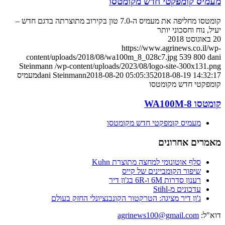
מעמיס קומפקטי חדש מקומטסו
קומטסו מחליפה את מעמיס ה-7.0 טון בקירוב מתוצרתה בדגם חדש –
יעיל, נוח וחסכוני יותר
20 באוגוסט 2018
https://www.agrinews.co.il/wp-
content/uploads/2018/08/wa100m_8_028c7.jpg
539
800
dani
Steinmann
/wp-content/uploads/2023/08/logo-site-300x131.png
2018-08-19 14:32:17
2018-08-20 05:05:35
dani Steinmann
מעמיס
קומפקטי חדש מקומטסו
קומטסו WA100M-8
מעמיס קומפקטי חדש מקומטסו
מאמרים אחרונים
סלף אוטונומי למחצה מתוצרת Kuhn
שיפור הקומביינים של קייס
רענון סדרות 6M ו-6R בג'ון דיר
עדכונים מ-Stihl
ג'ון דיר מציגה: הטרקטור הקונבנציונלי החזק בעולם
דוא"ל:
agrinews100@gmail.com