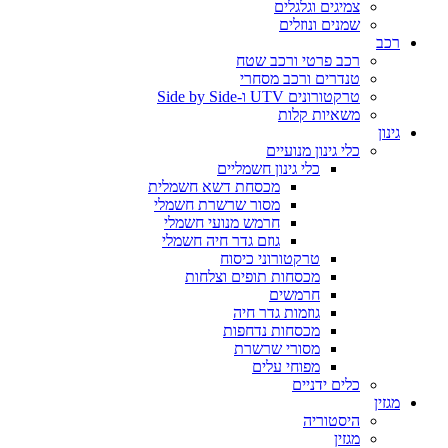
צמיגים וגלגלים
שמנים ונוזלים
רכב
רכב פרטי ורכב שטח
טנדרים ורכב מסחרי
טרקטורונים UTV ו-Side by Side
משאיות קלות
גינון
כלי גינון מנועיים
כלי גינון חשמליים
מכסחת דשא חשמלית
מסור שרשרת חשמלי
חרמש מנועי חשמלי
גוזם גדר חיה חשמלי
טרקטורוני כיסוח
מכסחות תופים וצלחות
חרמשים
גוזמות גדר חיה
מכסחות נדחפות
מסורי שרשרת
מפוחי עלים
כלים ידניים
מגזין
היסטוריה
מגזין