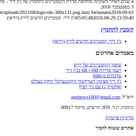
4 שנים לאחר השקתה מוחלפת סדרת הקומביינים לתחמיץ של ג'ון דיר – סדרה 8000 – בסדרה 9000 המשופרת והיעילה יותר. הנה הפרטים
3 בספטמבר 2018
nt/uploads/2023/08/logo-site-300x131.png
dani Steinmann
2018-09-03
2018-08-29 23:59:40
05:05:48
ג'ון דיר: קומביינים חדשים לירק (וידאו)
קומבין לתחמיץ
ג'ון דיר: קומביינים חדשים לירק (וידאו)
מאמרים אחרונים
שיפור הקומביינים של קייס
רענון סדרות 6M ו-6R בג'ון דיר
עדכונים מ-Stihl
ג'ון דיר מציגה: הטרקטור הקונבנציונלי החזק בעולם
ואלטרה G עם גיר רציף
דוא"ל:
agrinews100@gmail.com
כתובת: ת.ד. 959, חרוצים, מיקוד 60917
מדיניות פרטיות
אתרים ששווה להכיר