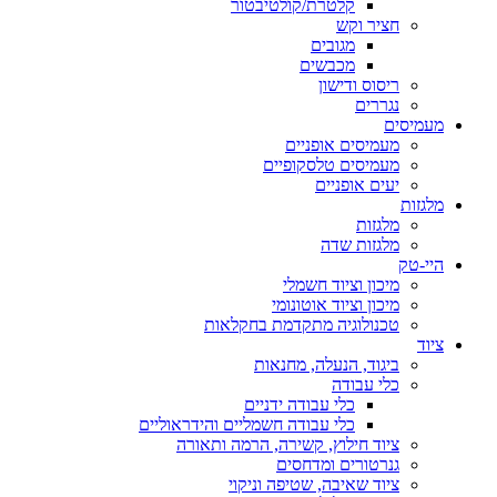
קלטרת/קולטיבטור
חציר וקש
מגובים
מכבשים
ריסוס ודישון
נגררים
מעמיסים
מעמיסים אופניים
מעמיסים טלסקופיים
יעים אופניים
מלגזות
מלגזות
מלגזות שדה
היי-טק
מיכון וציוד חשמלי
מיכון וציוד אוטונומי
טכנולוגיה מתקדמת בחקלאות
ציוד
ביגוד, הנעלה, מחנאות
כלי עבודה
כלי עבודה ידניים
כלי עבודה חשמליים והידראוליים
ציוד חילוץ, קשירה, הרמה ותאורה
גנרטורים ומדחסים
ציוד שאיבה, שטיפה וניקוי