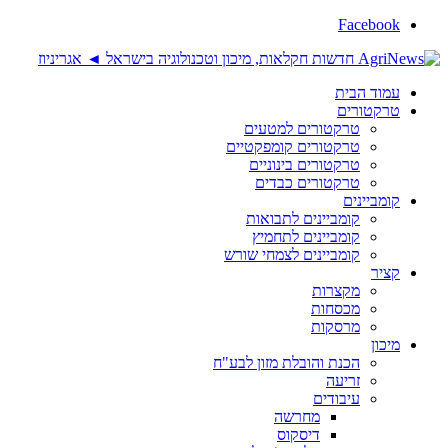
Facebook
עמוד הבית
טרקטורים
טרקטורים למטעים
טרקטורים קומפקטיים
טרקטורים בינוניים
טרקטורים כבדים
קומביינים
קומביינים לתבואות
קומביינים לתחמיץ
קומביינים לצמחי שורש
קציר
מקצרות
מכסחות
מרסקות
מיכון
הכנת והובלת מזון לבע"ח
זריעה
עיבודים
מחרשה
דיסקוס