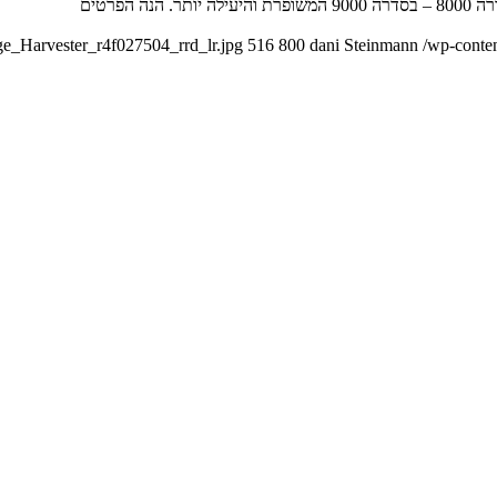
ge_Harvester_r4f027504_rrd_lr.jpg
516
800
dani Steinmann
/wp-conte