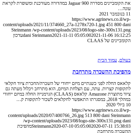
את הקומביינים מסדרה Jaguar 900 במהדורה מעודכנת ומשופרת לקראת
ה…
https://www.agrinews.co.il
content/uploads/2021/11/374660_27a-1278x720-1.jpg
451
800
Steinmann
/wp-content/uploads/2023/08/logo-site-300x131
2021-11-06 16:1
2021-11-11 05:05:00
dani Steinmann
עדכון
יינים של CLAAS
ם
,
עמוד הבית
יכת ההשכרה מתרחבת
ס החלה לפני כשנתיים מיזם ייחודי של השכרה/החכרת ציוד חקלאי
פות קצרות. עתה, עם הצלחת המיזם, הוא מתרחב ויכלול מעתה גם
ציוד מתוצרת Amazone קלאאס (CLAAS) הגרמנייה החלה במיזם ייחודי
חקלאים לשכור לתקופות ק…
https://www.agrinews.co.il
content/uploads/2020/07/400766_26.jpg
513
800
dani Stein
/wp-content/uploads/2023/08/logo-site-300x131.png
2020-07-11 15:3
2020-07-10 05:05:00
Steinmann
מהפיכת
כרה מתרחבת