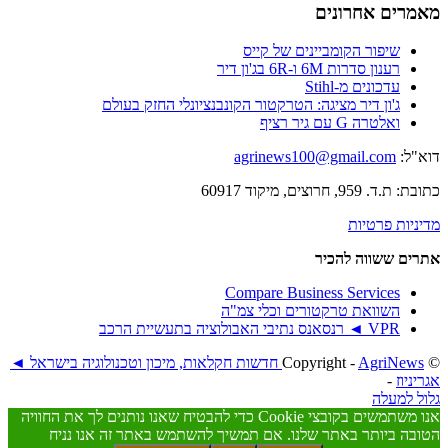
רים אחרונים
שיפור הקומביינים של קייס
רענון סדרות 6M ו-6R בג'ון דיר
עדכונים מ-Stihl
ג'ון דיר מציגה: הטרקטור הקונבנציונלי החזק בעולם
ואלטרה G עם גיר רציף
ל:
agrinews100@gmail.com
959, חרוצים, מיקוד 60917
יות פרטיות
ם ששווה להכיר
Compare Business Services
השוואת טרקטורים וכלי צמ"ה
VPR ◄ רנסאנס נתיבי האבולוציה בתעשיית הרכב
AgriNews חדשות חקלאות, מיכון וטכנולוגיה בישראל ◄
יוז
-
 למעלה
אנו משתמשים בקובצי Cookie כדי להבטיח שאנו נותנים לך את החוויה
ה ביותר באתר שלנו. אם תמשיך להשתמש באתר זה אנו נניח