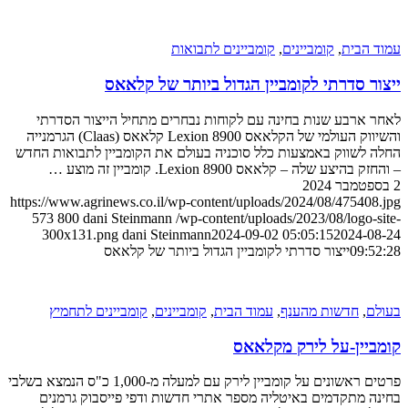
 הבית
,
קומביינים
,
קומביינים לתבואות
ר סדרתי לקומביין הגדול ביותר של קלאאס
 ארבע שנות בחינה עם לקוחות נבחרים מתחיל הייצור הסדרתי
והשיווק העולמי של הקלאאס Lexion 8900 קלאאס (Claas) הגרמנייה
 לשווק באמצעות כלל סוכניה בעולם את הקומביין לתבואות החדש
בהיצע שלה – קלאאס Lexion 8900. קומביין זה מוצע …
https://www.agrinews.co.il/wp-content/uploads/2024/08/475408
573
800
dani Steinmann
/wp-content/uploads/2023/08/logo-s
300x131.png
dani Steinmann
2024-09-02 05:05:15
2024-0
09:5
ייצור סדרתי לקומביין הגדול ביותר של קלאאס
ם
,
חדשות מהענף
,
עמוד הבית
,
קומביינים
,
קומביינים לתחמיץ
ביין-על לירק מקלאאס
פרטים ראשונים על קומביין לירק עם למעלה מ-1,000 כ"ס הנמצא בשלבי
ה מתקדמים באיטליה מספר אתרי חדשות ודפי פייסבוק גרמנים