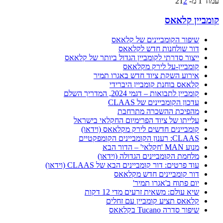
- 2
2
1
ביין קלאאס
שיפור הקומביינים של קלאאס
דור שולחנות חדש לקלאאס
ייצור סדרתי לקומביין הגדול ביותר של קלאאס
קומביין-על לירק מקלאאס
אירוע השקת ציוד חדש באגרו תמיר
קלאאס בוחנת קומביין היברידי
קומביין לתבואות – דגמי 2024, המדריך השלם
עדכון הקומביינים של CLAAS
מהפיכת ההשכרה מתרחבת
עלייתו של ציוד הפרימיום החקלאי בישראל
קומביינים חדשים לירק מקלאאס (וידאו)
CLAAS: רענון הקומביינים הקומפקטיים
מנוע MAN 'חקלאי' – הדור הבא
מלחמת הקומביינים הגדולה (וידאו)
עוד פרטים: דור קומביינים הבא של CLAAS (וידאו)
דור קומביינים חדש מקלאאס
יום פתוח ב'אגרו תמיר'
שיא עולם: משאית זרעים מדי 12 דקות
קלאאס תציע קומביין עם זחלים
שיפור סדרה Tucano בקלאאס