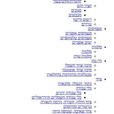
קלטרת/קולטיבטור
חציר וקש
מגובים
מכבשים
ריסוס ודישון
נגררים
מעמיסים
מעמיסים אופניים
מעמיסים טלסקופיים
יעים אופניים
מלגזות
מלגזות
מלגזות שדה
היי-טק
מיכון וציוד חשמלי
מיכון וציוד אוטונומי
טכנולוגיה מתקדמת בחקלאות
ציוד
ביגוד, הנעלה, מחנאות
כלי עבודה
כלי עבודה ידניים
כלי עבודה חשמליים והידראוליים
ציוד חילוץ, קשירה, הרמה ותאורה
גנרטורים ומדחסים
ציוד שאיבה, שטיפה וניקוי