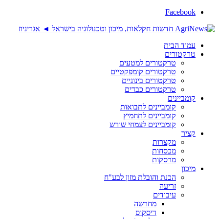
Facebook
עמוד הבית
טרקטורים
טרקטורים למטעים
טרקטורים קומפקטיים
טרקטורים בינוניים
טרקטורים כבדים
קומביינים
קומביינים לתבואות
קומביינים לתחמיץ
קומביינים לצמחי שורש
קציר
מקצרות
מכסחות
מרסקות
מיכון
הכנת והובלת מזון לבע"ח
זריעה
עיבודים
מחרשה
דיסקוס