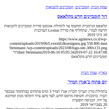
 הבית
,
קומביינים
,
קומביינים לתבואות
 קומביינים חדש מקלאאס
ס הגרמנייה תחשוף עד לתחילת אוגוסט סדרת קומביינים לתבואות
לגמרי, שתחליף את סדרה Lexion העדכנית
https://www.agrinews.co.il
content/uploads/2019/06/LexionErlkoenigneu.jpg
558
800
Steinmann
/wp-content/uploads/2023/08/logo-site-300x131
2019-07-22 16:4
2019-06-10 05:05:34
dani Steinmann
דור
יינים חדש מקלאאס
ץ
,
עמוד הבית
פתוח ב'אגרו תמיר'
בתחילת מרץ תערוך חברת אגרו תמיר 3 ימים פתוחים במתחמה שבכפר
. בתוכנית: חשיפת מרסס חדש, לצד מיצג ציוד חקלאי מגוון המיובא
דה. הכניסה חופשית
https://www.agrinews.co.il/wp-content/uploads/2019/02/Valtr