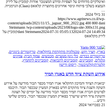
לקיים מדווחים על תצפיות ומידע המצטבר אודות קומביין-על לירק
הנמצא בשלבי פיתוח וניסוי אחרונים מתוצרת קלאאס (Claas) הגרמנייה.
https://www.agrinews.co.il
content/uploads/2021/11/15._jaguar_900_2022.jpg
400
800
Steinmann
/wp-content/uploads/2023/08/logo-site-300x131
2024-07-24 14:4
2024-07-31 05:05:13
dani Steinmann
קומביין-על
 מקלאאס
ץ
,
חציר וקש
,
טכנולוגיה מתקדמת בחקלאות
,
טרקטורים בינוניים
,
ורים כבדים
,
כלי גינון מנועיים
,
מכבשים
,
עמוד הבית
,
צמיגים
לים
,
קומביינים
,
קומביינים לתבואות
,
קומביינים לתחמיץ
,
ת/קולטיבטור
,
ריסוס ודישון
וע השקת ציוד חדש באגרו תמיר
נית הציוד והמיכון החקלאי אגרו תמיר מכפר תבור מודיעה על אירוע
 והצגת ציוד מתקדם חדש בפארק המעיין שבכפר תבור. היכנסו
ים חברת אגרו תמיר מכפר תבור מודיעה על יומיים של תצוגה
ת ציוד חדש שייערך בפארק המעיין שבכפר תבור, בימים שלישי
יע…