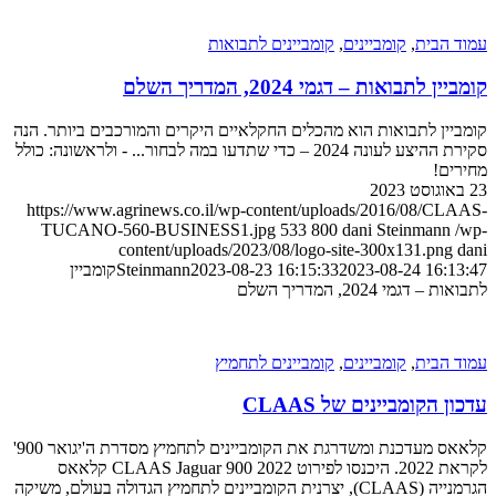
 הבית
,
קומביינים
,
קומביינים לתבואות
ן לתבואות – דגמי 2024, המדריך השלם
יין לתבואות הוא מהכלים החקלאיים היקרים והמורכבים ביותר. הנה
סקירת ההיצע לעונה 2024 – כדי שתדעו במה לבחור... - ולראשונה: כולל
ים!
https://www.agrinews.co.il/wp-content/uploads/2016/08/CL
TUCANO-560-BUSINESS1.jpg
533
800
dani Steinmann
content/uploads/2023/08/logo-site-300x131.png
2023-08-24 16:1
2023-08-23 16:15:33
Steinmann
קומביין
– דגמי 2024, המדריך השלם
 הבית
,
קומביינים
,
קומביינים לתחמיץ
ן הקומביינים של CLAAS
קלאאס מעדכנת ומשדרגת את הקומביינים לתחמיץ מסדרת ה'יגואר 900'
לקראת 2022. היכנסו לפירוט CLAAS Jaguar 900 2022 קלאאס
הגרמנייה (CLAAS), יצרנית הקומביינים לתחמיץ הגדולה בעולם, משיקה