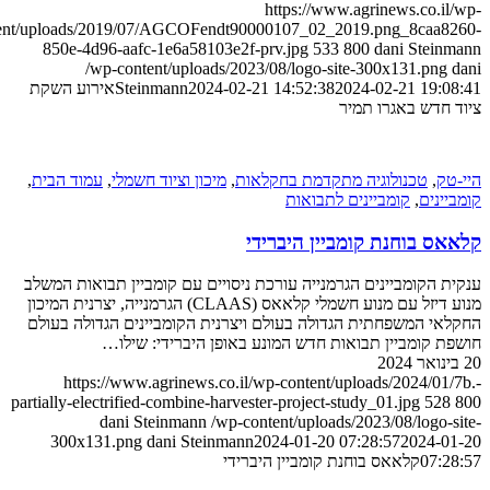
https://www.agrinews.co.il
content/uploads/2019/07/AGCOFendt90000107_02_2019.png_8caa8
850e-4d96-aafc-1e6a58103e2f-prv.jpg
533
800
dani Stein
/wp-content/uploads/2023/08/logo-site-300x131.png
2024-02-21 19:0
2024-02-21 14:52:38
Steinmann
אירוע השקת
 חדש באגרו תמיר
טק
,
טכנולוגיה מתקדמת בחקלאות
,
מיכון וציוד חשמלי
,
עמוד הבית
,
יינים
,
קומביינים לתבואות
ס בוחנת קומביין היברידי
ת הקומביינים הגרמנייה עורכת ניסויים עם קומביין תבואות המשלב
מנוע דיזל עם מנוע חשמלי קלאאס (CLAAS) הגרמנייה, יצרנית המיכון
אי המשפחתית הגדולה בעולם ויצרנית הקומביינים הגדולה בעולם
ת קומביין תבואות חדש המונע באופן היברידי: שילו…
https://www.agrinews.co.il/wp-content/uploads/2024/01/
partially-electrified-combine-harvester-project-study_01.jpg
528
dani Steinmann
/wp-content/uploads/2023/08/logo-s
300x131.png
dani Steinmann
2024-01-20 07:28:57
2024-0
07:2
קלאאס בוחנת קומביין היברידי