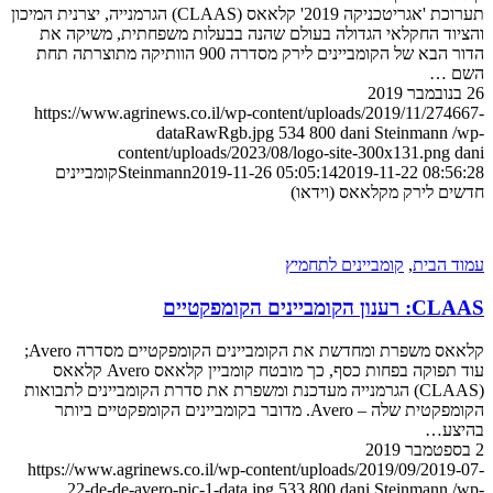
תערוכת 'אגריטכניקה 2019' קלאאס (CLAAS) הגרמנייה, יצרנית המיכון
וד החקלאי הגדולה בעולם שהנה בבעלות משפחתית, משיקה את
הדור הבא של הקומביינים לירק מסדרה 900 הוותיקה מתוצרתה תחת
 …
https://www.agrinews.co.il/wp-content/uploads/2019/11/274
dataRawRgb.jpg
534
800
dani Steinmann
content/uploads/2023/08/logo-site-300x131.png
2019-11-22 08:5
2019-11-26 05:05:14
Steinmann
קומביינים
ם לירק מקלאאס (וידאו)
 הבית
,
קומביינים לתחמיץ
הקומביינים הקומפקטיים
קלאאס משפרת ומחדשת את הקומביינים הקומפקטיים מסדרה Avero;
עוד תפוקה בפחות כסף, כך מובטח קומביין קלאאס Avero קלאאס
(CLAAS) הגרמנייה מעדכנת ומשפרת את סדרת הקומביינים לתבואות
הקומפקטית שלה – Avero. מדובר בקומביינים הקומפקטיים ביותר
צע…
https://www.agrinews.co.il/wp-content/uploads/2019/09/2019
22-de-de-avero-pic-1-data.jpg
533
800
dani Steinmann