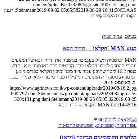
content/uploads/2023/08/logo-site-300x131.png
2019-08-29 16:41:50
2019-09-02 05:05:58
Steinmann
CLAAS: רענון
ביינים הקומפקטיים
ם
,
עמוד הבית
 הדור הבא
MAN הגרמנייה תשיק בנובמבר בגרמניה את הדור הבא של המנועים
י ההספק למיכון חקלאי כבד. הפרטים כבר כאן מנוע מ.א.ן חדש
בנפח 16.2 ליטר שתוכנן עבור ציוד מכני ומיכון חקלאי כבדים מ.א.ן
נייה, מספקיות המנועים המובילות עבור מיכון חקלאי וצמ"ה כב…
https://www.agrinews.co.il/wp-content/uploads/2019/08/16.2
600
797
dani Steinmann
/wp-content/uploads/2023/08/logo-s
300x131.png
dani Steinmann
2019-08-25 05:05:02
2019-0
14:4
מנוע MAN 'חקלאי' – הדור הבא
 הבית
,
קומביינים
,
קומביינים לתבואות
ת הקומביינים הגדולה (וידאו)