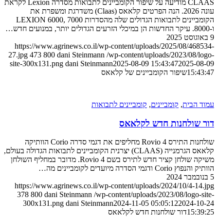
CLAAS מודיעה על שיפור הקומביינים לתבואות מסדרה Lexion לקראת
עונה 2026. הנה הפרטים קלאאס (Claas) משדרגת ומשפרת את
הקומביינים לתבואות הגדולים שלה מהסדרות LEXION 6000, 7000
https://www.agrinews.co.il/wp-content/uploads/2025/08/468
27.jpg
473
800
dani Steinmann
/wp-content/uploads/2023/08/l
site-300x131.png
dani Steinmann
2025-08-09 15:43:47
2025-0
15:4
שיפור הקומביינים של קלאאס
 הבית
,
קומביינים
,
קומביינים לתבואות
 שולחנות חדש לקלאאס
שולחנות התירס Rovio 4 מחליפים את דגמי סדרה Corio הוותיקה
קלאאס הגרמנייה (CLAAS) יצרנית הקומביינים לתבואות הגדולה בעולם,
משיקה שולחן קציר חדש לתירס בשם Rovio 4. מדובר במחליף השולחן
Cor ודגמי הסדרה מיועדים לקומביינים מה…
https://www.agrinews.co.il/wp-content/uploads/2024/10/4-14
378
800
dani Steinmann
/wp-content/uploads/2023/08/logo-s
300x131.png
dani Steinmann
2024-11-05 05:05:12
2024-1
15:3
דור שולחנות חדש לקלאאס