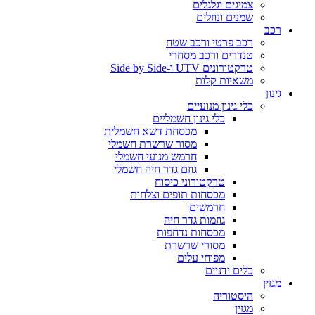
צמיגים וגלגלים
שמנים ונוזלים
רכב
רכב פרטי ורכב שטח
טנדרים ורכב מסחרי
טרקטורונים UTV ו-Side by Side
משאיות קלות
גינון
כלי גינון מנועיים
כלי גינון חשמליים
מכסחת דשא חשמלית
מסור שרשרת חשמלי
חרמש מנועי חשמלי
גוזם גדר חיה חשמלי
טרקטורוני כיסוח
מכסחות תופים וצלחות
חרמשים
גוזמות גדר חיה
מכסחות נדחפות
מסורי שרשרת
מפוחי עלים
כלים ידניים
מגזין
היסטוריה
מגזין