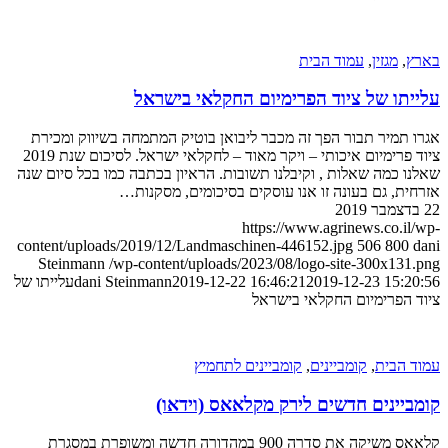
ץ
,
מגזין
,
עמוד הבית
יתו של ציוד הפרימיום החקלאי בישראל
 תמיר תבור הפך זה מכבר ליבואן בוטיק המתמחה בשיווק ומכירת
ציוד פרימיום איכותי – ויקר מאוד – לחקלאי ישראל. לסיכום שנת 2019
ו כמה שאלות , וקיבלנו תשובות. הראיון בכתבה כמו בכל סיום שנה
ית, גם בעונה זו אנו עוסקים בסיכומים, מסקנות…
https://www.agrinews.co.il
content/uploads/2019/12/Landmaschinen-446152.jpg
506
800
Steinmann
/wp-content/uploads/2023/08/logo-site-300x131
2019-12-23 15:2
2019-12-22 16:46:21
dani Steinmann
עלייתו של
 הפרימיום החקלאי בישראל
 הבית
,
קומביינים
,
קומביינים לתחמיץ
ביינים חדשים לירק מקלאאס (וידאו)
קלאאס משיקה את סדרה 900 במהדורה חדשה ומשופרת במסגרת