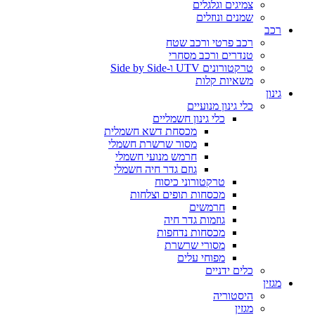
צמיגים וגלגלים
שמנים ונוזלים
רכב
רכב פרטי ורכב שטח
טנדרים ורכב מסחרי
טרקטורונים UTV ו-Side by Side
משאיות קלות
גינון
כלי גינון מנועיים
כלי גינון חשמליים
מכסחת דשא חשמלית
מסור שרשרת חשמלי
חרמש מנועי חשמלי
גוזם גדר חיה חשמלי
טרקטורוני כיסוח
מכסחות תופים וצלחות
חרמשים
גוזמות גדר חיה
מכסחות נדחפות
מסורי שרשרת
מפוחי עלים
כלים ידניים
מגזין
היסטוריה
מגזין