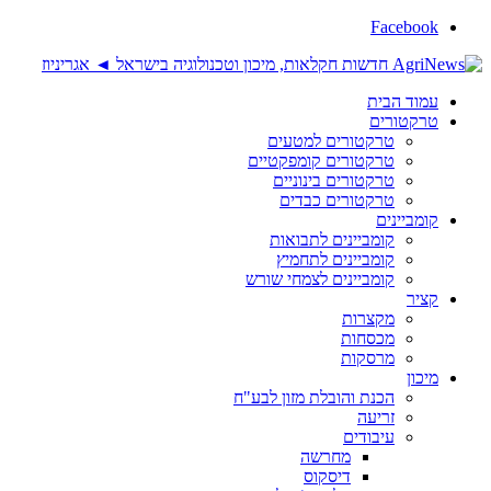
Facebook
עמוד הבית
טרקטורים
טרקטורים למטעים
טרקטורים קומפקטיים
טרקטורים בינוניים
טרקטורים כבדים
קומביינים
קומביינים לתבואות
קומביינים לתחמיץ
קומביינים לצמחי שורש
קציר
מקצרות
מכסחות
מרסקות
מיכון
הכנת והובלת מזון לבע"ח
זריעה
עיבודים
מחרשה
דיסקוס