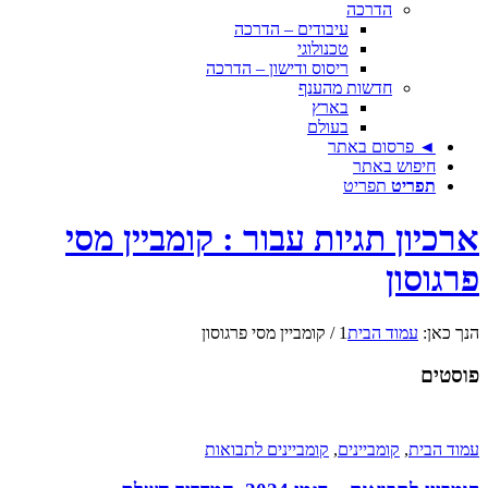
הדרכה
עיבודים – הדרכה
טכנולוגי
ריסוס ודישון – הדרכה
חדשות מהענף
בארץ
בעולם
◄ פרסום באתר
חיפוש באתר
תפריט
תפריט
ארכיון תגיות עבור : קומביין מסי
פרגוסון
הנך כאן:
עמוד הבית
1
/
קומביין מסי פרגוסון
פוסטים
עמוד הבית
,
קומביינים
,
קומביינים לתבואות