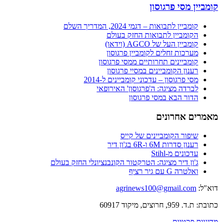
קומביין מסי פרגוסון
קומביין לתבואות – דגמי 2024, המדריך השלם
הקומביין לתבואות החזק בעולם
קומביין העל של AGCO (וידאו)
מערכות זחלים לקומביין פרגוסון
קומביינים תחרותיים ממסי פרגוסון
רענון הקומביינים במסיי פרגוסון
מסי פרגוסון – עדכוני קומביינים ל-2014
לברדה מציגה: ה'פרגוסון' האירופאי
הדור הבא במסי פרגוסון
מאמרים אחרונים
שיפור הקומביינים של קייס
רענון סדרות 6M ו-6R בג'ון דיר
עדכונים מ-Stihl
ג'ון דיר מציגה: הטרקטור הקונבנציונלי החזק בעולם
ואלטרה G עם גיר רציף
דוא"ל:
agrinews100@gmail.com
כתובת: ת.ד. 959, חרוצים, מיקוד 60917
מדיניות פרטיות