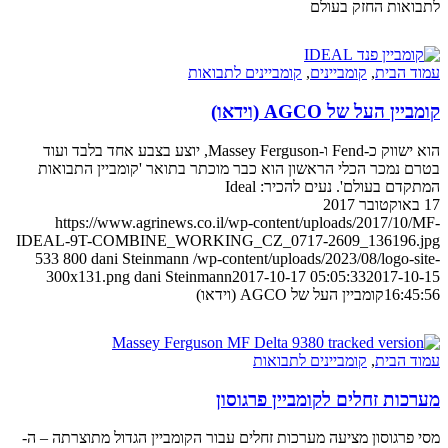
לתבואות החזק בעולם
עמוד הבית
,
קומביינים
,
קומביינים לתבואות
קומביין העל של AGCO (וידאו)
הוא ישווק כ-Fend ו-Massey Ferguson, יוצע בצבע אחד בלבד ועוד
בטרם נמכר הכלי הראשון הוא כבר מוכתר בתואר 'קומביין התבואות
המתקדם בעולם'. נעים להכיר: Ideal
17 באוקטובר 2017
https://www.agrinews.co.il/wp-content/uploads/2017/10/MF-
IDEAL-9T-COMBINE_WORKING_CZ_0717-2609_136196.jpg
533
800
dani Steinmann
/wp-content/uploads/2023/08/logo-site-
300x131.png
dani Steinmann
2017-10-17 05:05:33
2017-10-15
16:45:56
קומביין העל של AGCO (וידאו)
עמוד הבית
,
קומביינים לתבואות
מערכות זחלים לקומביין פרגוסון
מסי פרגוסון מציעה מערכות זחלים עבור הקומביין הגדול מתוצרתה – ה-