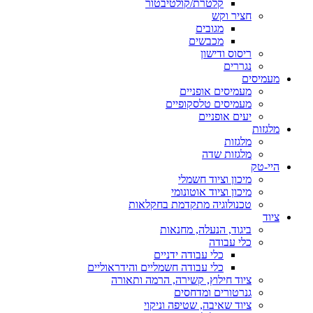
קלטרת/קולטיבטור
חציר וקש
מגובים
מכבשים
ריסוס ודישון
נגררים
מעמיסים
מעמיסים אופניים
מעמיסים טלסקופיים
יעים אופניים
מלגזות
מלגזות
מלגזות שדה
היי-טק
מיכון וציוד חשמלי
מיכון וציוד אוטונומי
טכנולוגיה מתקדמת בחקלאות
ציוד
ביגוד, הנעלה, מחנאות
כלי עבודה
כלי עבודה ידניים
כלי עבודה חשמליים והידראוליים
ציוד חילוץ, קשירה, הרמה ותאורה
גנרטורים ומדחסים
ציוד שאיבה, שטיפה וניקוי