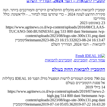
קומביין לתבואות – דגמי 2024, המדריך השלם
קומביין לתבואות הוא מהכלים החקלאיים היקרים והמורכבים ביותר. הנה
סקירת ההיצע לעונה 2024 – כדי שתדעו במה לבחור... - ולראשונה: כולל
מחירים!
23 באוגוסט 2023
https://www.agrinews.co.il/wp-content/uploads/2016/08/CLAAS-
TUCANO-560-BUSINESS1.jpg
533
800
dani Steinmann
/wp-
content/uploads/2023/08/logo-site-300x131.png
dani
2023-08-24 16:13:47
2023-08-23 16:15:33
Steinmann
קומביין
לתבואות – דגמי 2024, המדריך השלם
עמוד הבית
,
קומביינים
,
קומביינים לתבואות
הקומביין לתבואות החזק בעולם
עם 790 סוסים העומדים לרשות המפעיל מדלג הפנד IDEAL 10 בקלילות
אל פסגת הקומביינים בעולם
14 ביולי 2019
https://www.agrinews.co.il/wp-content/uploads/2019/07/news-2-
high.jpg
514
800
dani Steinmann
/wp-
content/uploads/2023/08/logo-site-300x131.png
dani
2019-07-22 16:43:20
2019-07-14 05:05:36
Steinmann
הקומביין