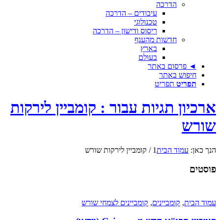
הדרכה
עיבודים – הדרכה
טכנולוגי
ריסוס ודישון – הדרכה
חדשות מהענף
בארץ
בעולם
◄ פרסום באתר
חיפוש באתר
תפריט
תפריט
ארכיון תגיות עבור : קומביין לירקות
שורש
הנך כאן:
עמוד הבית
1
/
קומביין לירקות שורש
פוסטים
עמוד הבית
,
קומביינים
,
קומביינים לצמחי שורש