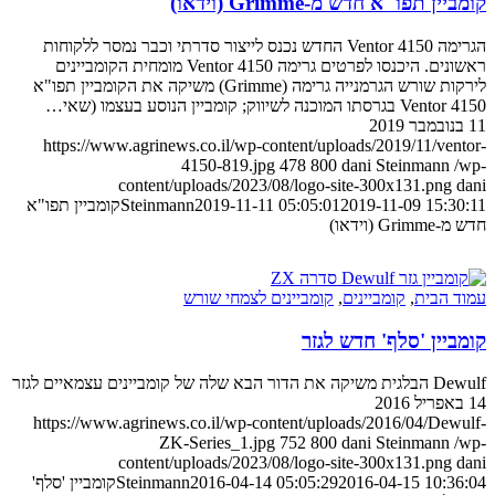
קומביין תפו"א חדש מ-Grimme (וידאו)
הגרימה Ventor 4150 החדש נכנס לייצור סדרתי וכבר נמסר ללקוחות
ראשונים. היכנסו לפרטים גרימה Ventor 4150 מומחית הקומביינים
לירקות שורש הגרמנייה גרימה (Grimme) משיקה את הקומביין תפו"א
Ventor 4150 בגרסתו המוכנה לשיווק; קומביין הנוסע בעצמו (שאי…
11 בנובמבר 2019
https://www.agrinews.co.il/wp-content/uploads/2019/11/ventor-
4150-819.jpg
478
800
dani Steinmann
/wp-
content/uploads/2023/08/logo-site-300x131.png
dani
2019-11-09 15:30:11
2019-11-11 05:05:01
Steinmann
קומביין תפו"א
חדש מ-Grimme (וידאו)
עמוד הבית
,
קומביינים
,
קומביינים לצמחי שורש
קומביין 'סלף' חדש לגזר
Dewulf הבלגית משיקה את הדור הבא שלה של קומביינים עצמאיים לגזר
14 באפריל 2016
https://www.agrinews.co.il/wp-content/uploads/2016/04/Dewulf-
ZK-Series_1.jpg
752
800
dani Steinmann
/wp-
content/uploads/2023/08/logo-site-300x131.png
dani
2016-04-15 10:36:04
2016-04-14 05:05:29
Steinmann
קומביין 'סלף'