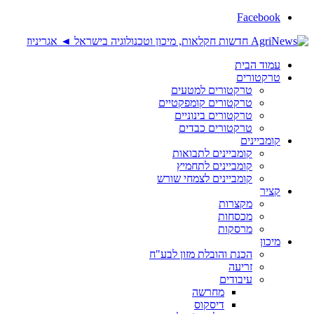
Facebook
עמוד הבית
טרקטורים
טרקטורים למטעים
טרקטורים קומפקטיים
טרקטורים בינוניים
טרקטורים כבדים
קומביינים
קומביינים לתבואות
קומביינים לתחמיץ
קומביינים לצמחי שורש
קציר
מקצרות
מכסחות
מרסקות
מיכון
הכנת והובלת מזון לבע"ח
זריעה
עיבודים
מחרשה
דיסקוס