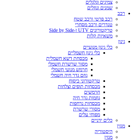
צמיגים וגלגלים
שמנים ונוזלים
רכב
רכב פרטי ורכב שטח
טנדרים ורכב מסחרי
טרקטורונים UTV ו-Side by Side
משאיות קלות
גינון
כלי גינון מנועיים
כלי גינון חשמליים
מכסחת דשא חשמלית
מסור שרשרת חשמלי
חרמש מנועי חשמלי
גוזם גדר חיה חשמלי
טרקטורוני כיסוח
מכסחות תופים וצלחות
חרמשים
גוזמות גדר חיה
מכסחות נדחפות
מסורי שרשרת
מפוחי עלים
כלים ידניים
מגזין
היסטוריה
מגזין