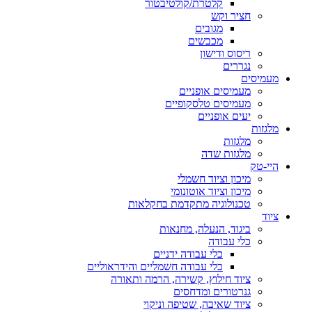
קלטרת/קולטיבטור
חציר וקש
מגובים
מכבשים
ריסוס ודישון
נגררים
מעמיסים
מעמיסים אופניים
מעמיסים טלסקופיים
יעים אופניים
מלגזות
מלגזות
מלגזות שדה
היי-טק
מיכון וציוד חשמלי
מיכון וציוד אוטונומי
טכנולוגיה מתקדמת בחקלאות
ציוד
ביגוד, הנעלה, מחנאות
כלי עבודה
כלי עבודה ידניים
כלי עבודה חשמליים והידראוליים
ציוד חילוץ, קשירה, הרמה ותאורה
גנרטורים ומדחסים
ציוד שאיבה, שטיפה וניקוי