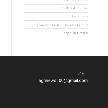
רענון סדרות 6M ו-6R בג'ון דיר
עדכונים מ-Stihl
ג'ון דיר מציגה: הטרקטור הקונבנציונלי החזק בעולם
ואלטרה G עם גיר רציף
דוא"ל:
agrinews100@gmail.com