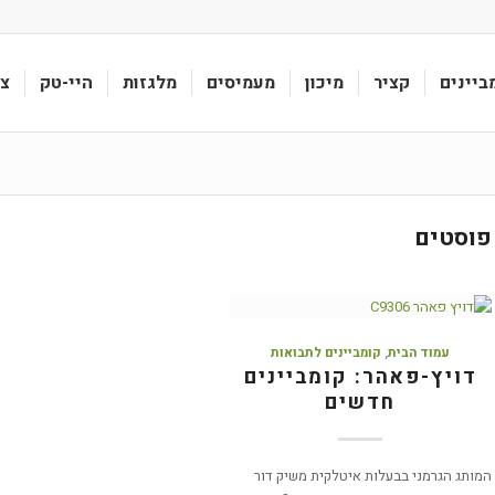
ביינים
קציר
מיכון
מעמיסים
מלגזות
היי-טק
צי
פוסטים
עמוד הבית
,
קומביינים לתבואות
דויץ-פאהר: קומביינים
חדשים
המותג הגרמני בבעלות איטלקית משיק דור