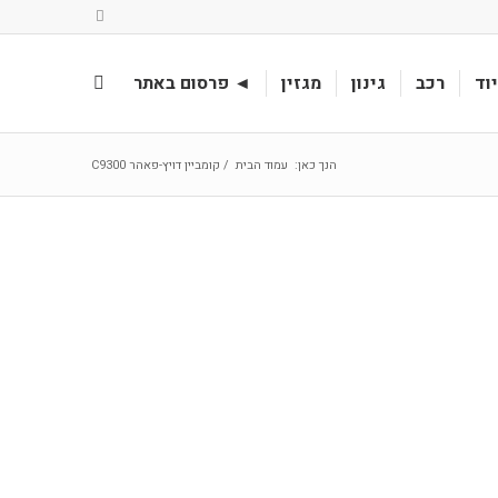
וד
רכב
גינון
מגזין
◄ פרסום באתר
הנך כאן:
עמוד הבית
/
קומביין דויץ-פאהר C9300