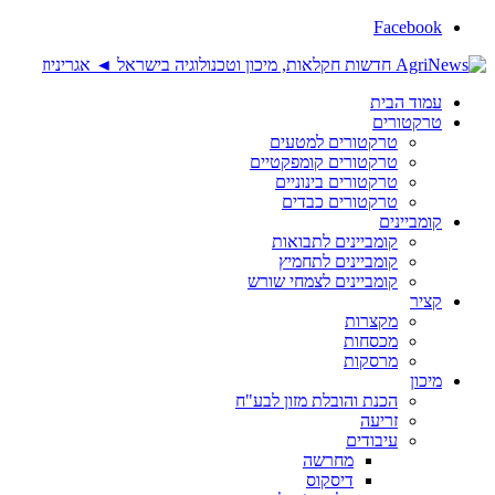
Facebook
עמוד הבית
טרקטורים
טרקטורים למטעים
טרקטורים קומפקטיים
טרקטורים בינוניים
טרקטורים כבדים
קומביינים
קומביינים לתבואות
קומביינים לתחמיץ
קומביינים לצמחי שורש
קציר
מקצרות
מכסחות
מרסקות
מיכון
הכנת והובלת מזון לבע"ח
זריעה
עיבודים
מחרשה
דיסקוס