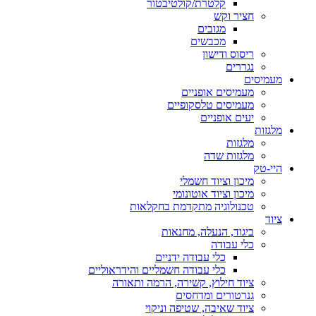
קלטרת/קולטיבטור
חציר וקש
מגובים
מכבשים
ריסוס ודישון
נגררים
מעמיסים
מעמיסים אופניים
מעמיסים טלסקופיים
יעים אופניים
מלגזות
מלגזות
מלגזות שדה
היי-טק
מיכון וציוד חשמלי
מיכון וציוד אוטונומי
טכנולוגיה מתקדמת בחקלאות
ציוד
ביגוד, הנעלה, מחנאות
כלי עבודה
כלי עבודה ידניים
כלי עבודה חשמליים והידראוליים
ציוד חילוץ, קשירה, הרמה ותאורה
גנרטורים ומדחסים
ציוד שאיבה, שטיפה וניקוי