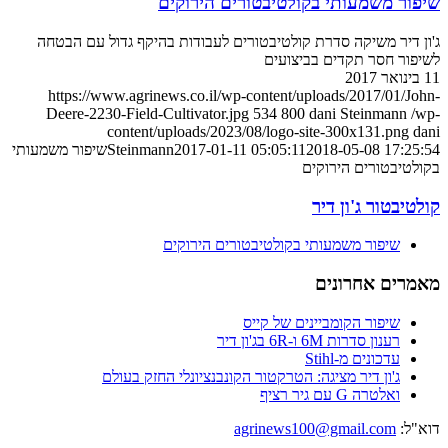
שיפור משמעותי בקולטיבטורים הירוקים
ג'ון דיר משיקה סדרת קולטיבטורים לעבודות בהיקף גדול עם הבטחה
לשיפור חסר תקדים בביצועים
11 בינואר 2017
https://www.agrinews.co.il/wp-content/uploads/2017/01/John-
Deere-2230-Field-Cultivator.jpg
534
800
dani Steinmann
/wp-
content/uploads/2023/08/logo-site-300x131.png
dani
2018-05-08 17:25:54
2017-01-11 05:05:11
Steinmann
שיפור משמעותי
בקולטיבטורים הירוקים
קולטיבטור ג'ון דיר
שיפור משמעותי בקולטיבטורים הירוקים
מאמרים אחרונים
שיפור הקומביינים של קייס
רענון סדרות 6M ו-6R בג'ון דיר
עדכונים מ-Stihl
ג'ון דיר מציגה: הטרקטור הקונבנציונלי החזק בעולם
ואלטרה G עם גיר רציף
דוא"ל:
agrinews100@gmail.com