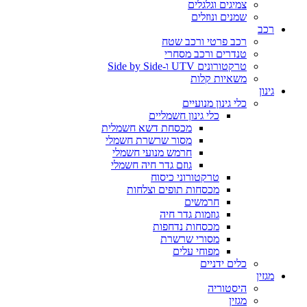
צמיגים וגלגלים
שמנים ונוזלים
רכב
רכב פרטי ורכב שטח
טנדרים ורכב מסחרי
טרקטורונים UTV ו-Side by Side
משאיות קלות
גינון
כלי גינון מנועיים
כלי גינון חשמליים
מכסחת דשא חשמלית
מסור שרשרת חשמלי
חרמש מנועי חשמלי
גוזם גדר חיה חשמלי
טרקטורוני כיסוח
מכסחות תופים וצלחות
חרמשים
גוזמות גדר חיה
מכסחות נדחפות
מסורי שרשרת
מפוחי עלים
כלים ידניים
מגזין
היסטוריה
מגזין