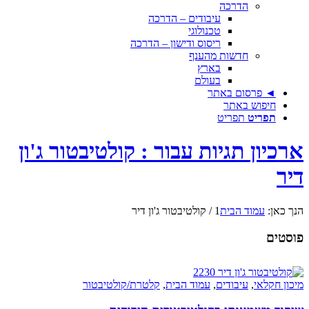
הדרכה
עיבודים – הדרכה
טכנולוגי
ריסוס ודישון – הדרכה
חדשות מהענף
בארץ
בעולם
◄ פרסום באתר
חיפוש באתר
תפריט
תפריט
ארכיון תגיות עבור : קולטיבטור ג'ון
דיר
הנך כאן:
עמוד הבית
1
/
קולטיבטור ג'ון דיר
פוסטים
מיכון חקלאי
,
עיבודים
,
עמוד הבית
,
קלטרת/קולטיבטור