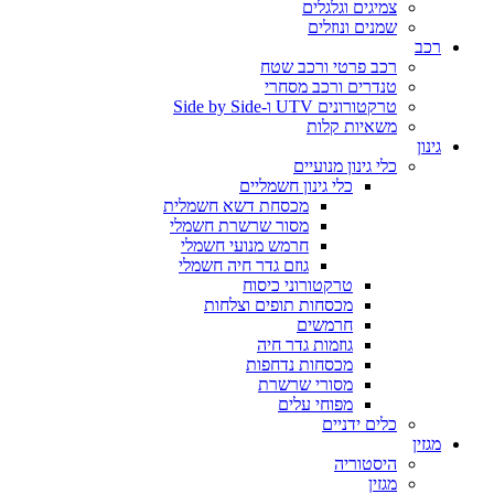
צמיגים וגלגלים
שמנים ונוזלים
רכב
רכב פרטי ורכב שטח
טנדרים ורכב מסחרי
טרקטורונים UTV ו-Side by Side
משאיות קלות
גינון
כלי גינון מנועיים
כלי גינון חשמליים
מכסחת דשא חשמלית
מסור שרשרת חשמלי
חרמש מנועי חשמלי
גוזם גדר חיה חשמלי
טרקטורוני כיסוח
מכסחות תופים וצלחות
חרמשים
גוזמות גדר חיה
מכסחות נדחפות
מסורי שרשרת
מפוחי עלים
כלים ידניים
מגזין
היסטוריה
מגזין