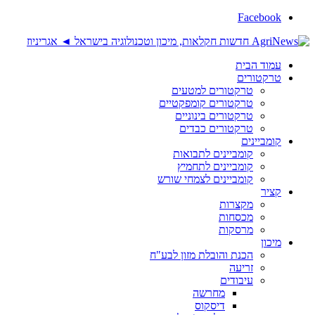
Facebook
עמוד הבית
טרקטורים
טרקטורים למטעים
טרקטורים קומפקטיים
טרקטורים בינוניים
טרקטורים כבדים
קומביינים
קומביינים לתבואות
קומביינים לתחמיץ
קומביינים לצמחי שורש
קציר
מקצרות
מכסחות
מרסקות
מיכון
הכנת והובלת מזון לבע"ח
זריעה
עיבודים
מחרשה
דיסקוס