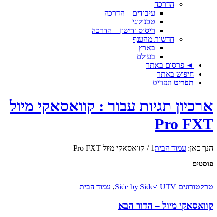
הדרכה
עיבודים – הדרכה
טכנולוגי
ריסוס ודישון – הדרכה
חדשות מהענף
בארץ
בעולם
◄ פרסום באתר
חיפוש באתר
תפריט
תפריט
ארכיון תגיות עבור : קוואסאקי מיול
Pro FXT
הנך כאן:
עמוד הבית
1
/
קוואסאקי מיול Pro FXT
פוסטים
טרקטורונים UTV ו-Side by Side
,
עמוד הבית
קוואסאקי מיול – הדור הבא