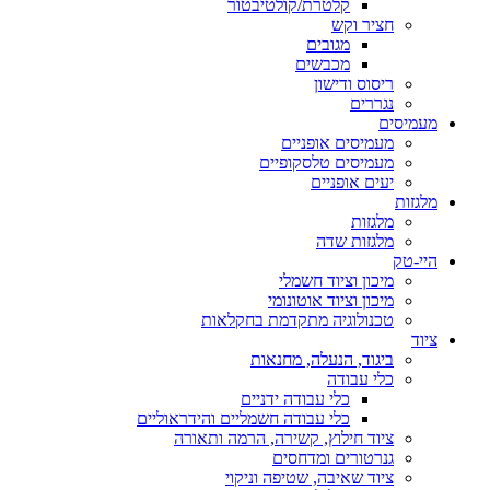
קלטרת/קולטיבטור
חציר וקש
מגובים
מכבשים
ריסוס ודישון
נגררים
מעמיסים
מעמיסים אופניים
מעמיסים טלסקופיים
יעים אופניים
מלגזות
מלגזות
מלגזות שדה
היי-טק
מיכון וציוד חשמלי
מיכון וציוד אוטונומי
טכנולוגיה מתקדמת בחקלאות
ציוד
ביגוד, הנעלה, מחנאות
כלי עבודה
כלי עבודה ידניים
כלי עבודה חשמליים והידראוליים
ציוד חילוץ, קשירה, הרמה ותאורה
גנרטורים ומדחסים
ציוד שאיבה, שטיפה וניקוי