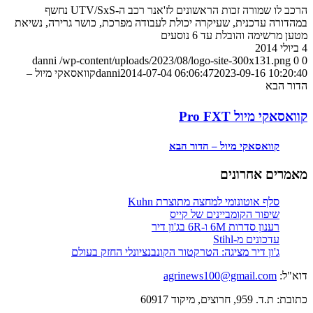
הרכב לו שמורה זכות הראשונים לז'אנר רכב ה-UTV/SxS נחשף
במהדורה עדכנית, שעיקרה יכולת לעבודה מפרכת, כושר גרירה, נשיאת
מטען מרשימה והובלת עד 6 נוסעים
4 ביולי 2014
danni
/wp-content/uploads/2023/08/logo-site-300x131.png
0
0
2023-09-16 10:20:40
2014-07-04 06:06:47
danni
קוואסאקי מיול –
הדור הבא
קוואסאקי מיול Pro FXT
קוואסאקי מיול – הדור הבא
מאמרים אחרונים
סלף אוטונומי למחצה מתוצרת Kuhn
שיפור הקומביינים של קייס
רענון סדרות 6M ו-6R בג'ון דיר
עדכונים מ-Stihl
ג'ון דיר מציגה: הטרקטור הקונבנציונלי החזק בעולם
דוא"ל:
agrinews100@gmail.com
כתובת: ת.ד. 959, חרוצים, מיקוד 60917