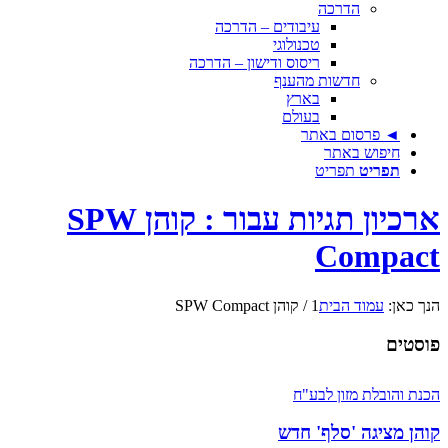
הדרכה
עיבודים – הדרכה
טכנולוגי
ריסוס ודישון – הדרכה
חדשות מהענף
בארץ
בעולם
◄ פרסום באתר
חיפוש באתר
תפריט
תפריט
ארכיון תגיות עבור : קוהן SPW
Compact
הנך כאן:
עמוד הבית
1
/
קוהן SPW Compact
פוסטים
הכנת והובלת מזון לבע"ח
קוהן מציגה 'סלף' חדש