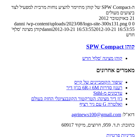
ה-SPW Compact של קוהן מתיימר להציע נוחות מרבית למפעיל לצד
ביצועים מעולים
21 באוקטובר 2012
danni
/wp-content/uploads/2023/08/logo-site-300x131.png
0
0
2012-10-21 16:53:55
2012-10-21 16:53:55
danni
קוהן מציגה 'סלף'
חדש
קוהן SPW Compact
קוהן מציגה 'סלף' חדש
מאמרים אחרונים
שיפור הקומביינים של קייס
רענון סדרות 6M ו-6R בג'ון דיר
עדכונים מ-Stihl
ג'ון דיר מציגה: הטרקטור הקונבנציונלי החזק בעולם
ואלטרה G עם גיר רציף
דוא"ל:
agrinews100@gmail.com
כתובת: ת.ד. 959, חרוצים, מיקוד 60917
מדיניות פרטיות