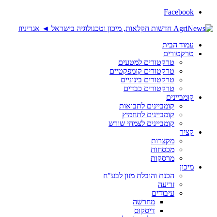
Facebook
עמוד הבית
טרקטורים
טרקטורים למטעים
טרקטורים קומפקטיים
טרקטורים בינוניים
טרקטורים כבדים
קומביינים
קומביינים לתבואות
קומביינים לתחמיץ
קומביינים לצמחי שורש
קציר
מקצרות
מכסחות
מרסקות
מיכון
הכנת והובלת מזון לבע"ח
זריעה
עיבודים
מחרשה
דיסקוס