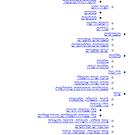
קלטרת/קולטיבטור
חציר וקש
מגובים
מכבשים
ריסוס ודישון
נגררים
מעמיסים
מעמיסים אופניים
מעמיסים טלסקופיים
יעים אופניים
מלגזות
מלגזות
מלגזות שדה
היי-טק
מיכון וציוד חשמלי
מיכון וציוד אוטונומי
טכנולוגיה מתקדמת בחקלאות
ציוד
ביגוד, הנעלה, מחנאות
כלי עבודה
כלי עבודה ידניים
כלי עבודה חשמליים והידראוליים
ציוד חילוץ, קשירה, הרמה ותאורה
גנרטורים ומדחסים
ציוד שאיבה, שטיפה וניקוי