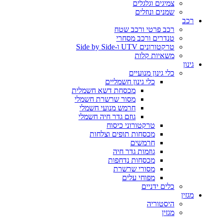
צמיגים וגלגלים
שמנים ונוזלים
רכב
רכב פרטי ורכב שטח
טנדרים ורכב מסחרי
טרקטורונים UTV ו-Side by Side
משאיות קלות
גינון
כלי גינון מנועיים
כלי גינון חשמליים
מכסחת דשא חשמלית
מסור שרשרת חשמלי
חרמש מנועי חשמלי
גוזם גדר חיה חשמלי
טרקטורוני כיסוח
מכסחות תופים וצלחות
חרמשים
גוזמות גדר חיה
מכסחות נדחפות
מסורי שרשרת
מפוחי עלים
כלים ידניים
מגזין
היסטוריה
מגזין