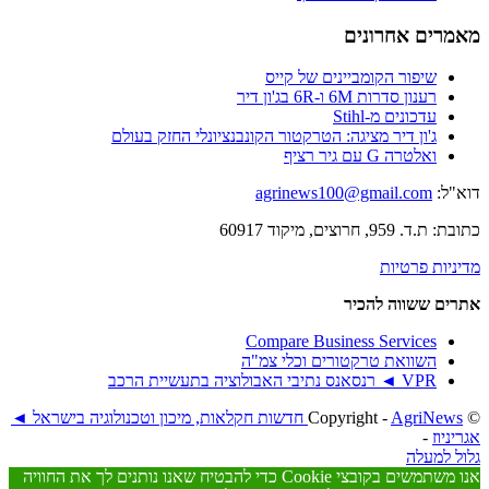
מאמרים אחרונים
שיפור הקומביינים של קייס
רענון סדרות 6M ו-6R בג'ון דיר
עדכונים מ-Stihl
ג'ון דיר מציגה: הטרקטור הקונבנציונלי החזק בעולם
ואלטרה G עם גיר רציף
דוא"ל:
agrinews100@gmail.com
כתובת: ת.ד. 959, חרוצים, מיקוד 60917
מדיניות פרטיות
אתרים ששווה להכיר
Compare Business Services
השוואת טרקטורים וכלי צמ"ה
VPR ◄ רנסאנס נתיבי האבולוציה בתעשיית הרכב
© ‫Copyright -
AgriNews חדשות חקלאות, מיכון וטכנולוגיה בישראל ◄
אגריניוז
-
גלול למעלה
אנו משתמשים בקובצי Cookie כדי להבטיח שאנו נותנים לך את החוויה