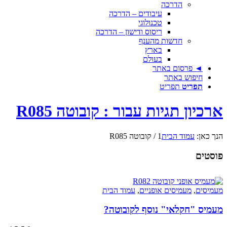
הדרכה
עיבודים – הדרכה
טכנולוגי
ריסוס ודישון – הדרכה
חדשות מהענף
בארץ
בעולם
◄ פרסום באתר
חיפוש באתר
תפריט
תפריט
ארכיון תגיות עבור : קובוטה R085
הנך כאן:
עמוד הבית
1
/
קובוטה R085
פוסטים
מעמיסים
,
מעמיסים אופניים
,
עמוד הבית
מעמיס "חקלאי" נוסף לקובוטה?