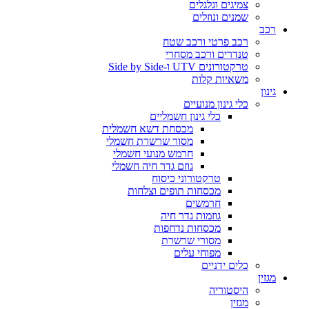
צמיגים וגלגלים
שמנים ונוזלים
רכב
רכב פרטי ורכב שטח
טנדרים ורכב מסחרי
טרקטורונים UTV ו-Side by Side
משאיות קלות
גינון
כלי גינון מנועיים
כלי גינון חשמליים
מכסחת דשא חשמלית
מסור שרשרת חשמלי
חרמש מנועי חשמלי
גוזם גדר חיה חשמלי
טרקטורוני כיסוח
מכסחות תופים וצלחות
חרמשים
גוזמות גדר חיה
מכסחות נדחפות
מסורי שרשרת
מפוחי עלים
כלים ידניים
מגזין
היסטוריה
מגזין