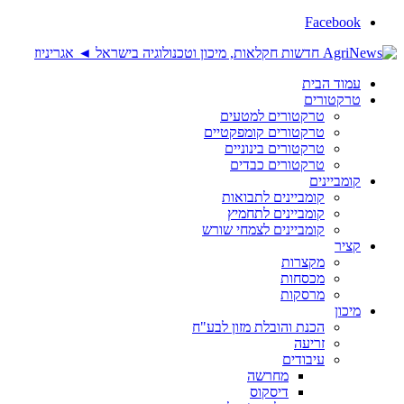
Facebook
עמוד הבית
טרקטורים
טרקטורים למטעים
טרקטורים קומפקטיים
טרקטורים בינוניים
טרקטורים כבדים
קומביינים
קומביינים לתבואות
קומביינים לתחמיץ
קומביינים לצמחי שורש
קציר
מקצרות
מכסחות
מרסקות
מיכון
הכנת והובלת מזון לבע"ח
זריעה
עיבודים
מחרשה
דיסקוס