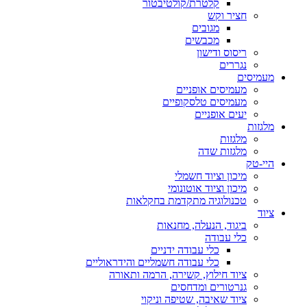
קלטרת/קולטיבטור
חציר וקש
מגובים
מכבשים
ריסוס ודישון
נגררים
מעמיסים
מעמיסים אופניים
מעמיסים טלסקופיים
יעים אופניים
מלגזות
מלגזות
מלגזות שדה
היי-טק
מיכון וציוד חשמלי
מיכון וציוד אוטונומי
טכנולוגיה מתקדמת בחקלאות
ציוד
ביגוד, הנעלה, מחנאות
כלי עבודה
כלי עבודה ידניים
כלי עבודה חשמליים והידראוליים
ציוד חילוץ, קשירה, הרמה ותאורה
גנרטורים ומדחסים
ציוד שאיבה, שטיפה וניקוי