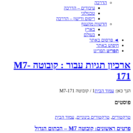
הדרכה
עיבודים – הדרכה
טכנולוגי
ריסוס ודישון – הדרכה
חדשות מהענף
בארץ
בעולם
◄ פרסום באתר
חיפוש באתר
תפריט
תפריט
ארכיון תגיות עבור : קובוטה M7-
171
הנך כאן:
עמוד הבית
1
/
קובוטה M7-171
פוסטים
טרקטורים
,
טרקטורים בינוניים
,
עמוד הבית
פרטים ראשונים: קובוטה M7 – הכתום הגדול