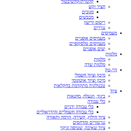
קלטרת/קולטיבטור
חציר וקש
מגובים
מכבשים
ריסוס ודישון
נגררים
מעמיסים
מעמיסים אופניים
מעמיסים טלסקופיים
יעים אופניים
מלגזות
מלגזות
מלגזות שדה
היי-טק
מיכון וציוד חשמלי
מיכון וציוד אוטונומי
טכנולוגיה מתקדמת בחקלאות
ציוד
ביגוד, הנעלה, מחנאות
כלי עבודה
כלי עבודה ידניים
כלי עבודה חשמליים והידראוליים
ציוד חילוץ, קשירה, הרמה ותאורה
גנרטורים ומדחסים
ציוד שאיבה, שטיפה וניקוי