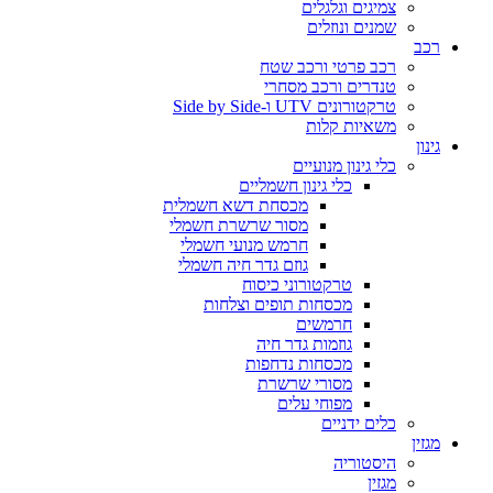
צמיגים וגלגלים
שמנים ונוזלים
רכב
רכב פרטי ורכב שטח
טנדרים ורכב מסחרי
טרקטורונים UTV ו-Side by Side
משאיות קלות
גינון
כלי גינון מנועיים
כלי גינון חשמליים
מכסחת דשא חשמלית
מסור שרשרת חשמלי
חרמש מנועי חשמלי
גוזם גדר חיה חשמלי
טרקטורוני כיסוח
מכסחות תופים וצלחות
חרמשים
גוזמות גדר חיה
מכסחות נדחפות
מסורי שרשרת
מפוחי עלים
כלים ידניים
מגזין
היסטוריה
מגזין