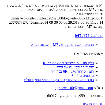
לאחר הבטחות בדבר פיתוח והשקת סדרת טרקטורים גדולים, מושקת
סדרה M7 של הכתומים, עם פנייה לליגה העליונה בקטגוריה
30 בספטמבר 2014
danni
/wp-content/uploads/2023/08/logo-site-300x131.png
0
0
2018-05-30 11:25:14
2014-09-30 06:06:29
danni
פרטים ראשונים:
קובוטה M7 – הכתום הגדול
קובוטה M7-171
פרטים ראשונים: קובוטה M7 – הכתום הגדול
מאמרים אחרונים
סלף אוטונומי למחצה מתוצרת Kuhn
שיפור הקומביינים של קייס
רענון סדרות 6M ו-6R בג'ון דיר
עדכונים מ-Stihl
ג'ון דיר מציגה: הטרקטור הקונבנציונלי החזק בעולם
דוא"ל:
agrinews100@gmail.com
כתובת: ת.ד. 959, חרוצים, מיקוד 60917
מדיניות פרטיות