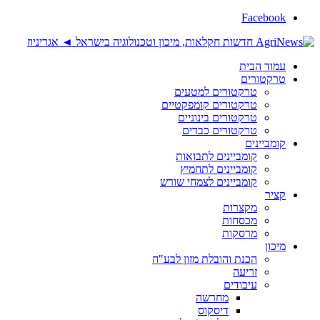
Facebook
עמוד הבית
טרקטורים
טרקטורים למטעים
טרקטורים קומפקטיים
טרקטורים בינוניים
טרקטורים כבדים
קומביינים
קומביינים לתבואות
קומביינים לתחמיץ
קומביינים לצמחי שורש
קציר
מקצרות
מכסחות
מרסקות
מיכון
הכנת והובלת מזון לבע"ח
זריעה
עיבודים
מחרשה
דיסקוס