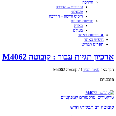
הדרכה
עיבודים – הדרכה
טכנולוגי
ריסוס ודישון – הדרכה
חדשות מהענף
בארץ
בעולם
◄ פרסום באתר
חיפוש באתר
תפריט
תפריט
ארכיון תגיות עבור : קובוטה M4062
הנך כאן:
עמוד הבית
1
/
קובוטה M4062
פוסטים
טרקטורים
,
טרקטורים קומפקטיים
קובוטה רב תכליתי חדש