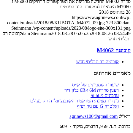
סדרה M4002 החדשה מחליפה את הטרקטורים הוותיקים M6060 ו-
M7060 היוצאים לגמלאות. הנה הפרטים
28 באוגוסט 2018
https://www.agrinews.co.il/wp-
content/uploads/2018/08/KUBOTA_M4072_09.jpg
723
800
dani
Steinmann
/wp-content/uploads/2023/08/logo-site-300x131.png
2018-08-26 08:54:49
2018-08-28 05:05:35
dani Steinmann
קובוטה רב
תכליתי חדש
קובוטה M4062
קובוטה רב תכליתי חדש
מאמרים אחרונים
שיפור הקומביינים של קייס
רענון סדרות 6M ו-6R בג'ון דיר
עדכונים מ-Stihl
ג'ון דיר מציגה: הטרקטור הקונבנציונלי החזק בעולם
ואלטרה G עם גיר רציף
דוא"ל:
agrinews100@gmail.com
כתובת: ת.ד. 959, חרוצים, מיקוד 60917