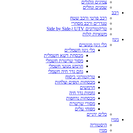
צמיגים וגלגלים
שמנים ונוזלים
רכב
רכב פרטי ורכב שטח
טנדרים ורכב מסחרי
טרקטורונים UTV ו-Side by Side
משאיות קלות
גינון
כלי גינון מנועיים
כלי גינון חשמליים
מכסחת דשא חשמלית
מסור שרשרת חשמלי
חרמש מנועי חשמלי
גוזם גדר חיה חשמלי
טרקטורוני כיסוח
מכסחות תופים וצלחות
חרמשים
גוזמות גדר חיה
מכסחות נדחפות
מסורי שרשרת
מפוחי עלים
כלים ידניים
מגזין
היסטוריה
מגזין