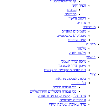
קלטרת/קולטיבטור
חציר וקש
מגובים
מכבשים
ריסוס ודישון
נגררים
מעמיסים
מעמיסים אופניים
מעמיסים טלסקופיים
יעים אופניים
מלגזות
מלגזות
מלגזות שדה
היי-טק
מיכון וציוד חשמלי
מיכון וציוד אוטונומי
טכנולוגיה מתקדמת בחקלאות
ציוד
ביגוד, הנעלה, מחנאות
כלי עבודה
כלי עבודה ידניים
כלי עבודה חשמליים והידראוליים
ציוד חילוץ, קשירה, הרמה ותאורה
גנרטורים ומדחסים
ציוד שאיבה, שטיפה וניקוי