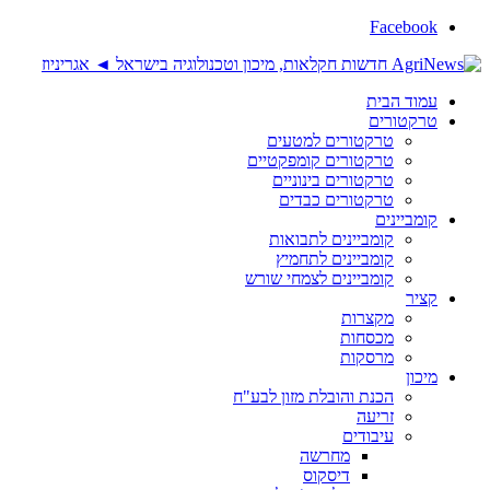
Facebook
עמוד הבית
טרקטורים
טרקטורים למטעים
טרקטורים קומפקטיים
טרקטורים בינוניים
טרקטורים כבדים
קומביינים
קומביינים לתבואות
קומביינים לתחמיץ
קומביינים לצמחי שורש
קציר
מקצרות
מכסחות
מרסקות
מיכון
הכנת והובלת מזון לבע"ח
זריעה
עיבודים
מחרשה
דיסקוס