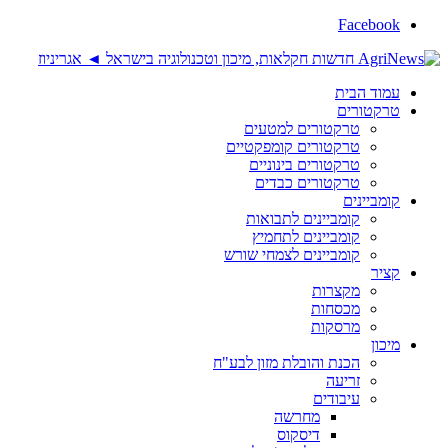
Facebook
עמוד הבית
טרקטורים
טרקטורים למטעים
טרקטורים קומפקטיים
טרקטורים בינוניים
טרקטורים כבדים
קומביינים
קומביינים לתבואות
קומביינים לתחמיץ
קומביינים לצמחי שורש
קציר
מקצרות
מכסחות
מרסקות
מיכון
הכנת והובלת מזון לבע"ח
זריעה
עיבודים
מחרשה
דיסקוס