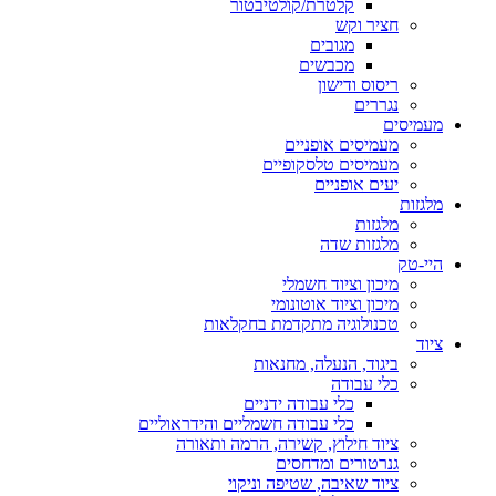
קלטרת/קולטיבטור
חציר וקש
מגובים
מכבשים
ריסוס ודישון
נגררים
מעמיסים
מעמיסים אופניים
מעמיסים טלסקופיים
יעים אופניים
מלגזות
מלגזות
מלגזות שדה
היי-טק
מיכון וציוד חשמלי
מיכון וציוד אוטונומי
טכנולוגיה מתקדמת בחקלאות
ציוד
ביגוד, הנעלה, מחנאות
כלי עבודה
כלי עבודה ידניים
כלי עבודה חשמליים והידראוליים
ציוד חילוץ, קשירה, הרמה ותאורה
גנרטורים ומדחסים
ציוד שאיבה, שטיפה וניקוי