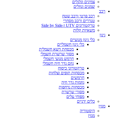
צמיגים וגלגלים
שמנים ונוזלים
רכב
רכב פרטי ורכב שטח
טנדרים ורכב מסחרי
טרקטורונים UTV ו-Side by Side
משאיות קלות
גינון
כלי גינון מנועיים
כלי גינון חשמליים
מכסחת דשא חשמלית
מסור שרשרת חשמלי
חרמש מנועי חשמלי
גוזם גדר חיה חשמלי
טרקטורוני כיסוח
מכסחות תופים וצלחות
חרמשים
גוזמות גדר חיה
מכסחות נדחפות
מסורי שרשרת
מפוחי עלים
כלים ידניים
מגזין
היסטוריה
מגזין