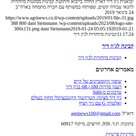
יבואנית ג'ון דיר לארץ החלה בייבוא והתקנת קבינות ממוגנות מיוחדות
לתנאי עבודה קשים, שפותחו במשותף עם חברה מתמחה בארה"ב
24 בינואר 2019
https://www.agrinews.co.il/wp-content/uploads/2019/01/file-31.jpg
388
800
dani Steinmann
/wp-content/uploads/2023/08/logo-site-
300x131.png
dani Steinmann
2019-01-24 05:05:19
2019-01-21
11:17:24
קבינות מיוחדות לג'ון דיר
קבינה לג'ון דיר
קבינות מיוחדות לג'ון דיר
מאמרים אחרונים
שיפור הקומביינים של קייס
רענון סדרות 6M ו-6R בג'ון דיר
עדכונים מ-Stihl
ג'ון דיר מציגה: הטרקטור הקונבנציונלי החזק בעולם
ואלטרה G עם גיר רציף
דוא"ל:
agrinews100@gmail.com
כתובת: ת.ד. 959, חרוצים, מיקוד 60917
מדיניות פרטיות