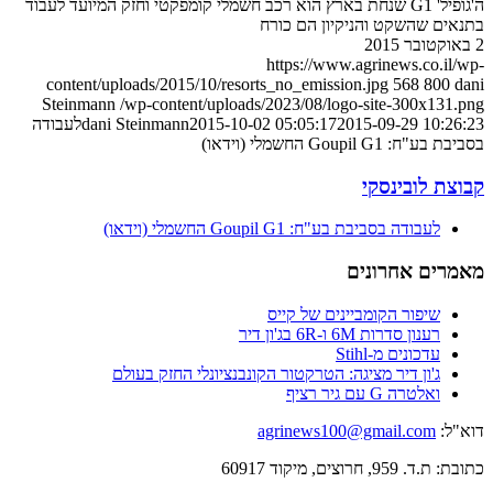
ה'גופיל' G1 שנחת בארץ הוא רכב חשמלי קומפקטי וחזק המיועד לעבוד
בתנאים שהשקט והניקיון הם כורח
2 באוקטובר 2015
https://www.agrinews.co.il/wp-
content/uploads/2015/10/resorts_no_emission.jpg
568
800
dani
Steinmann
/wp-content/uploads/2023/08/logo-site-300x131.png
2015-09-29 10:26:23
2015-10-02 05:05:17
dani Steinmann
לעבודה
בסביבת בע"ח: Goupil G1 החשמלי (וידאו)
קבוצת לובינסקי
לעבודה בסביבת בע"ח: Goupil G1 החשמלי (וידאו)
מאמרים אחרונים
שיפור הקומביינים של קייס
רענון סדרות 6M ו-6R בג'ון דיר
עדכונים מ-Stihl
ג'ון דיר מציגה: הטרקטור הקונבנציונלי החזק בעולם
ואלטרה G עם גיר רציף
דוא"ל:
agrinews100@gmail.com
כתובת: ת.ד. 959, חרוצים, מיקוד 60917