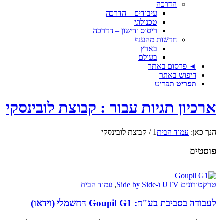
הדרכה
עיבודים – הדרכה
טכנולוגי
ריסוס ודישון – הדרכה
חדשות מהענף
בארץ
בעולם
◄ פרסום באתר
חיפוש באתר
תפריט
תפריט
ארכיון תגיות עבור : קבוצת לובינסקי
הנך כאן:
עמוד הבית
1
/
קבוצת לובינסקי
פוסטים
טרקטורונים UTV ו-Side by Side
,
עמוד הבית
לעבודה בסביבת בע"ח: Goupil G1 החשמלי (וידאו)