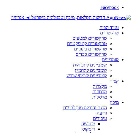
Facebook
עמוד הבית
טרקטורים
טרקטורים למטעים
טרקטורים קומפקטיים
טרקטורים בינוניים
טרקטורים כבדים
קומביינים
קומביינים לתבואות
קומביינים לתחמיץ
קומביינים לצמחי שורש
קציר
מקצרות
מכסחות
מרסקות
מיכון
הכנת והובלת מזון לבע"ח
זריעה
עיבודים
מחרשה
דיסקוס