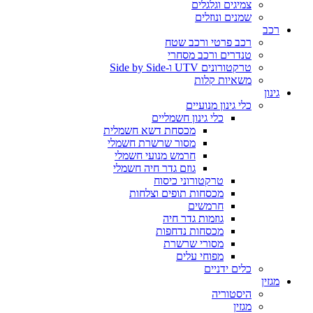
צמיגים וגלגלים
שמנים ונוזלים
רכב
רכב פרטי ורכב שטח
טנדרים ורכב מסחרי
טרקטורונים UTV ו-Side by Side
משאיות קלות
גינון
כלי גינון מנועיים
כלי גינון חשמליים
מכסחת דשא חשמלית
מסור שרשרת חשמלי
חרמש מנועי חשמלי
גוזם גדר חיה חשמלי
טרקטורוני כיסוח
מכסחות תופים וצלחות
חרמשים
גוזמות גדר חיה
מכסחות נדחפות
מסורי שרשרת
מפוחי עלים
כלים ידניים
מגזין
היסטוריה
מגזין