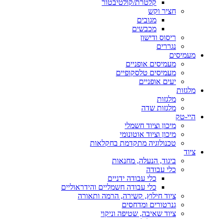
קלטרת/קולטיבטור
חציר וקש
מגובים
מכבשים
ריסוס ודישון
נגררים
מעמיסים
מעמיסים אופניים
מעמיסים טלסקופיים
יעים אופניים
מלגזות
מלגזות
מלגזות שדה
היי-טק
מיכון וציוד חשמלי
מיכון וציוד אוטונומי
טכנולוגיה מתקדמת בחקלאות
ציוד
ביגוד, הנעלה, מחנאות
כלי עבודה
כלי עבודה ידניים
כלי עבודה חשמליים והידראוליים
ציוד חילוץ, קשירה, הרמה ותאורה
גנרטורים ומדחסים
ציוד שאיבה, שטיפה וניקוי