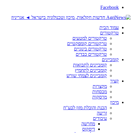
Facebook
עמוד הבית
טרקטורים
טרקטורים למטעים
טרקטורים קומפקטיים
טרקטורים בינוניים
טרקטורים כבדים
קומביינים
קומביינים לתבואות
קומביינים לתחמיץ
קומביינים לצמחי שורש
קציר
מקצרות
מכסחות
מרסקות
מיכון
הכנת והובלת מזון לבע"ח
זריעה
עיבודים
מחרשה
דיסקוס