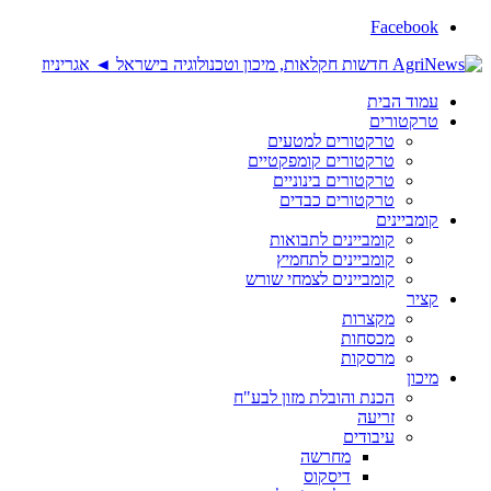
Facebook
עמוד הבית
טרקטורים
טרקטורים למטעים
טרקטורים קומפקטיים
טרקטורים בינוניים
טרקטורים כבדים
קומביינים
קומביינים לתבואות
קומביינים לתחמיץ
קומביינים לצמחי שורש
קציר
מקצרות
מכסחות
מרסקות
מיכון
הכנת והובלת מזון לבע"ח
זריעה
עיבודים
מחרשה
דיסקוס