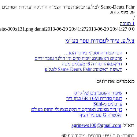
Same-Deutz Fahr לצ.ל.ע: יבואנית ציוד הצמ"ה הותיקה ועתירת המותגים נכנסת לתחום החקלאות במלוא העוצמה
29 ביוני 2013
/
1 תגובה
-site-300x131.png
danni
2013-06-29 20:41:27
2013-06-29 20:41:27
0
0
צ.ל.ע. ציוד לעבודות עפר בע"מ
הטרקטור החסכוני ביותר הוא…
פרטים ראשונים: זיכיון קייס וניו הולנד עובר ידיים
דויץ-פאהר סדרה 6: מעגלים מטה
חשיפה ראשונה: Same-Deutz Fahr לצ.ל.ע
מאמרים אחרונים
שיפור הקומביינים של קייס
רענון סדרות 6M ו-6R בג'ון דיר
עדכונים מ-Stihl
ג'ון דיר מציגה: הטרקטור הקונבנציונלי החזק בעולם
ואלטרה G עם גיר רציף
דוא"ל:
agrinews100@gmail.com
כתובת: ת.ד. 959, חרוצים, מיקוד 60917