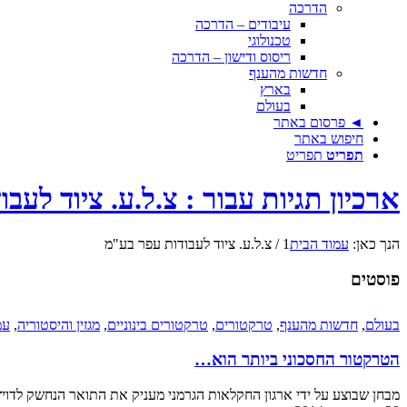
הדרכה
עיבודים – הדרכה
טכנולוגי
ריסוס ודישון – הדרכה
חדשות מהענף
בארץ
בעולם
◄ פרסום באתר
חיפוש באתר
תפריט
תפריט
ארכיון תגיות עבור : צ.ל.ע. ציוד לעב
הנך כאן:
עמוד הבית
1
/
צ.ל.ע. ציוד לעבודות עפר בע"מ
פוסטים
בעולם
,
חדשות מהענף
,
טרקטורים
,
טרקטורים בינוניים
,
מגזין והיסטוריה
,
עמ
הטרקטור החסכוני ביותר הוא…
מבחן שבוצע על ידי ארגון החקלאות הגרמני מעניק את התואר הנחשק לדויץ-פא