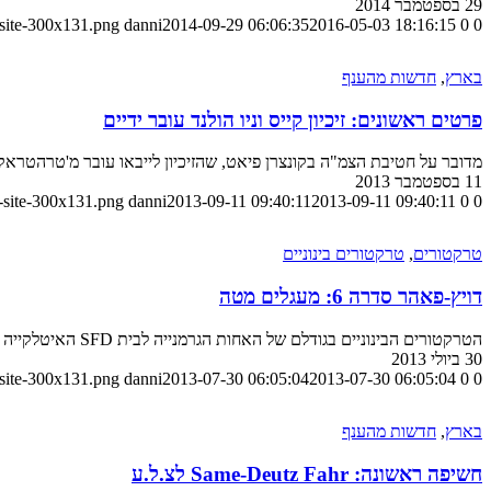
29 בספטמבר 2014
-site-300x131.png
danni
2014-09-29 06:06:35
2016-05-03 18:16:15
0
0
בארץ
,
חדשות מהענף
פרטים ראשונים: זיכיון קייס וניו הולנד עובר ידיים
מדובר על חטיבת הצמ"ה בקונצרן פיאט, שהזיכיון לייבאו עובר מ'טרהטראק ס
11 בספטמבר 2013
-site-300x131.png
danni
2013-09-11 09:40:11
2013-09-11 09:40:11
0
0
טרקטורים
,
טרקטורים בינוניים
דויץ-פאהר סדרה 6: מעגלים מטה
הטרקטורים הבינוניים בגודלם של האחות הגרמנייה לבית SFD האיטלקייה מוצעים מעתה גם עם מנועי 4-צילינדים חסכוניים
30 ביולי 2013
-site-300x131.png
danni
2013-07-30 06:05:04
2013-07-30 06:05:04
0
0
בארץ
,
חדשות מהענף
חשיפה ראשונה: Same-Deutz Fahr לצ.ל.ע