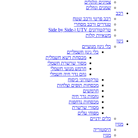
צמיגים וגלגלים
שמנים ונוזלים
רכב
רכב פרטי ורכב שטח
טנדרים ורכב מסחרי
טרקטורונים UTV ו-Side by Side
משאיות קלות
גינון
כלי גינון מנועיים
כלי גינון חשמליים
מכסחת דשא חשמלית
מסור שרשרת חשמלי
חרמש מנועי חשמלי
גוזם גדר חיה חשמלי
טרקטורוני כיסוח
מכסחות תופים וצלחות
חרמשים
גוזמות גדר חיה
מכסחות נדחפות
מסורי שרשרת
מפוחי עלים
כלים ידניים
מגזין
היסטוריה
מגזין