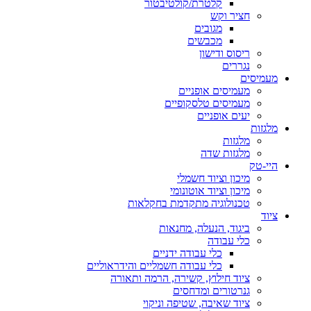
קלטרת/קולטיבטור
חציר וקש
מגובים
מכבשים
ריסוס ודישון
נגררים
מעמיסים
מעמיסים אופניים
מעמיסים טלסקופיים
יעים אופניים
מלגזות
מלגזות
מלגזות שדה
היי-טק
מיכון וציוד חשמלי
מיכון וציוד אוטונומי
טכנולוגיה מתקדמת בחקלאות
ציוד
ביגוד, הנעלה, מחנאות
כלי עבודה
כלי עבודה ידניים
כלי עבודה חשמליים והידראוליים
ציוד חילוץ, קשירה, הרמה ותאורה
גנרטורים ומדחסים
ציוד שאיבה, שטיפה וניקוי