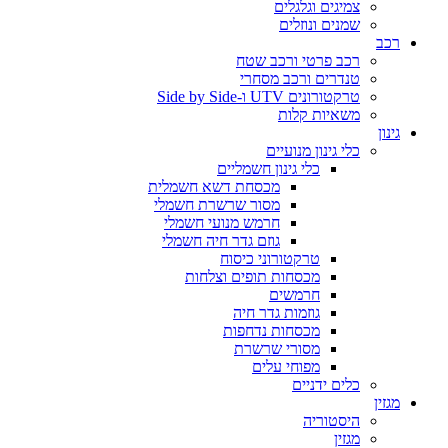
צמיגים וגלגלים
שמנים ונוזלים
רכב
רכב פרטי ורכב שטח
טנדרים ורכב מסחרי
טרקטורונים UTV ו-Side by Side
משאיות קלות
גינון
כלי גינון מנועיים
כלי גינון חשמליים
מכסחת דשא חשמלית
מסור שרשרת חשמלי
חרמש מנועי חשמלי
גוזם גדר חיה חשמלי
טרקטורוני כיסוח
מכסחות תופים וצלחות
חרמשים
גוזמות גדר חיה
מכסחות נדחפות
מסורי שרשרת
מפוחי עלים
כלים ידניים
מגזין
היסטוריה
מגזין