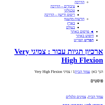
הדרכה
עיבודים – הדרכה
טכנולוגי
ריסוס ודישון – הדרכה
חדשות מהענף
בארץ
בעולם
◄ פרסום באתר
חיפוש באתר
תפריט
תפריט
ארכיון תגיות עבור : צמיגי Very
High Flexion
הנך כאן:
עמוד הבית
1
/
צמיגי Very High Flexion
פוסטים
עמוד הבית
,
צמיגים וגלגלים