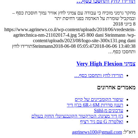
תורידו לחץ ותחסכו כסף…
מחקר גרמני מוכיח כי עבודה עם צמיגי לחץ אוויר נמוך חוסכת כסף –
ובמקביל שומרת על האדמה בפני דחיסת יתר
8 ביוני 2018
https://www.agrinews.co.il/wp-content/uploads/2018/06/vredestein-
agritechnica-nm-21102017-4.jpg
545
800
dani Steinmann
/wp-
content/uploads/2023/08/logo-site-300x131.png
dani
2018-06-06 13:40:38
2018-06-08 05:05:47
Steinmann
תורידו לחץ
ותחסכו כסף…
צמיגי Very High Flexion
תורידו לחץ ותחסכו כסף…
מאמרים אחרונים
שיפור הקומביינים של קייס
רענון סדרות 6M ו-6R בג'ון דיר
עדכונים מ-Stihl
ג'ון דיר מציגה: הטרקטור הקונבנציונלי החזק בעולם
ואלטרה G עם גיר רציף
דוא"ל:
agrinews100@gmail.com