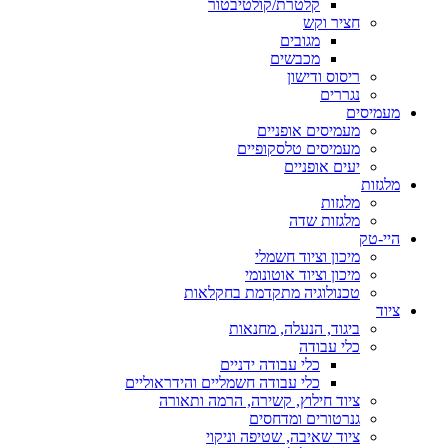
קלטרת/קולטיבטור
חציר וקש
מגובים
מכבשים
ריסוס ודישון
נגררים
מעמיסים
מעמיסים אופניים
מעמיסים טלסקופיים
יעים אופניים
מלגזות
מלגזות
מלגזות שדה
היי-טק
מיכון וציוד חשמלי
מיכון וציוד אוטונומי
טכנולוגיה מתקדמת בחקלאות
ציוד
ביגוד, הנעלה, מחנאות
כלי עבודה
כלי עבודה ידניים
כלי עבודה חשמליים והידראוליים
ציוד חילוץ, קשירה, הרמה ותאורה
גנרטורים ומדחסים
ציוד שאיבה, שטיפה וניקוי