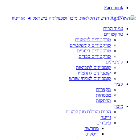
Facebook
עמוד הבית
טרקטורים
טרקטורים למטעים
טרקטורים קומפקטיים
טרקטורים בינוניים
טרקטורים כבדים
קומביינים
קומביינים לתבואות
קומביינים לתחמיץ
קומביינים לצמחי שורש
קציר
מקצרות
מכסחות
מרסקות
מיכון
הכנת והובלת מזון לבע"ח
זריעה
עיבודים
מחרשה
דיסקוס