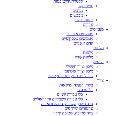
קלטרת/קולטיבטור
חציר וקש
מגובים
מכבשים
ריסוס ודישון
נגררים
מעמיסים
מעמיסים אופניים
מעמיסים טלסקופיים
יעים אופניים
מלגזות
מלגזות
מלגזות שדה
היי-טק
מיכון וציוד חשמלי
מיכון וציוד אוטונומי
טכנולוגיה מתקדמת בחקלאות
ציוד
ביגוד, הנעלה, מחנאות
כלי עבודה
כלי עבודה ידניים
כלי עבודה חשמליים והידראוליים
ציוד חילוץ, קשירה, הרמה ותאורה
גנרטורים ומדחסים
ציוד שאיבה, שטיפה וניקוי