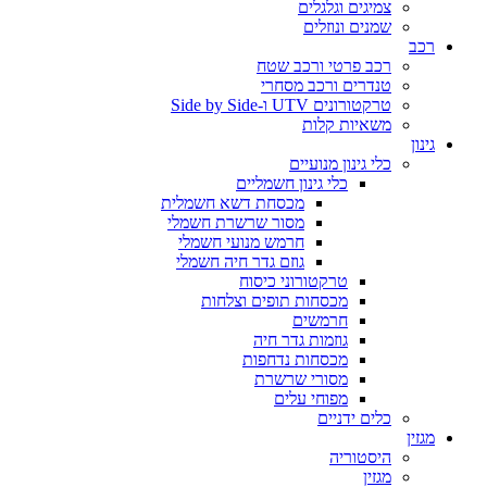
צמיגים וגלגלים
שמנים ונוזלים
רכב
רכב פרטי ורכב שטח
טנדרים ורכב מסחרי
טרקטורונים UTV ו-Side by Side
משאיות קלות
גינון
כלי גינון מנועיים
כלי גינון חשמליים
מכסחת דשא חשמלית
מסור שרשרת חשמלי
חרמש מנועי חשמלי
גוזם גדר חיה חשמלי
טרקטורוני כיסוח
מכסחות תופים וצלחות
חרמשים
גוזמות גדר חיה
מכסחות נדחפות
מסורי שרשרת
מפוחי עלים
כלים ידניים
מגזין
היסטוריה
מגזין