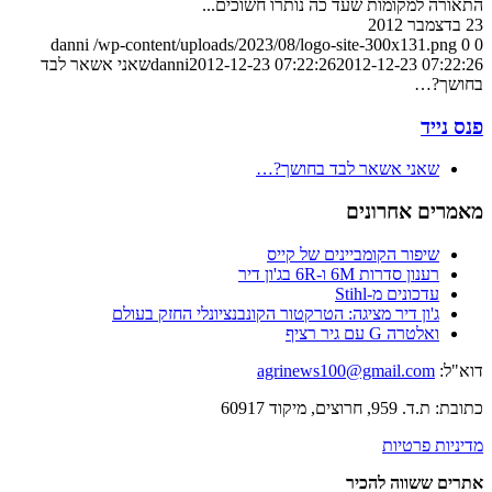
התאורה למקומות שעד כה נותרו חשוכים...
23 בדצמבר 2012
danni
/wp-content/uploads/2023/08/logo-site-300x131.png
0
0
2012-12-23 07:22:26
2012-12-23 07:22:26
danni
שאני אשאר לבד
בחושך?…
פנס נייד
שאני אשאר לבד בחושך?…
מאמרים אחרונים
שיפור הקומביינים של קייס
רענון סדרות 6M ו-6R בג'ון דיר
עדכונים מ-Stihl
ג'ון דיר מציגה: הטרקטור הקונבנציונלי החזק בעולם
ואלטרה G עם גיר רציף
דוא"ל:
agrinews100@gmail.com
כתובת: ת.ד. 959, חרוצים, מיקוד 60917
מדיניות פרטיות
אתרים ששווה להכיר