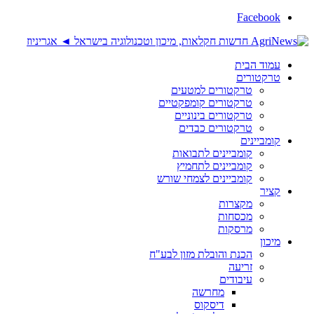
Facebook
עמוד הבית
טרקטורים
טרקטורים למטעים
טרקטורים קומפקטיים
טרקטורים בינוניים
טרקטורים כבדים
קומביינים
קומביינים לתבואות
קומביינים לתחמיץ
קומביינים לצמחי שורש
קציר
מקצרות
מכסחות
מרסקות
מיכון
הכנת והובלת מזון לבע"ח
זריעה
עיבודים
מחרשה
דיסקוס