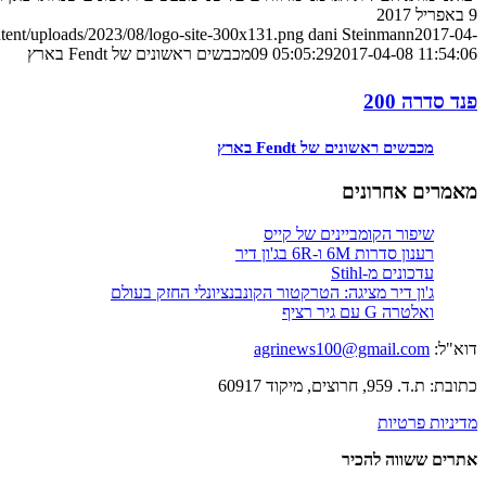
9 באפריל 2017
tent/uploads/2023/08/logo-site-300x131.png
dani Steinmann
2017-04-
2017-04-08 11:54:06
09 05:05:29
מכבשים ראשונים של Fendt בארץ
פנד סדרה 200
מכבשים ראשונים של Fendt בארץ
מאמרים אחרונים
שיפור הקומביינים של קייס
רענון סדרות 6M ו-6R בג'ון דיר
עדכונים מ-Stihl
ג'ון דיר מציגה: הטרקטור הקונבנציונלי החזק בעולם
ואלטרה G עם גיר רציף
דוא"ל:
agrinews100@gmail.com
כתובת: ת.ד. 959, חרוצים, מיקוד 60917
מדיניות פרטיות
אתרים ששווה להכיר