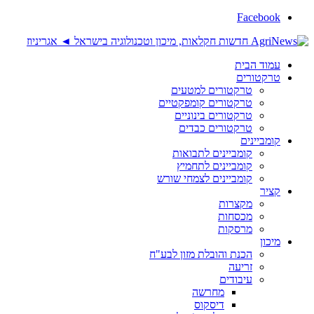
Facebook
עמוד הבית
טרקטורים
טרקטורים למטעים
טרקטורים קומפקטיים
טרקטורים בינוניים
טרקטורים כבדים
קומביינים
קומביינים לתבואות
קומביינים לתחמיץ
קומביינים לצמחי שורש
קציר
מקצרות
מכסחות
מרסקות
מיכון
הכנת והובלת מזון לבע"ח
זריעה
עיבודים
מחרשה
דיסקוס