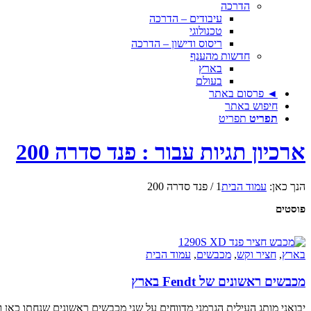
הדרכה
עיבודים – הדרכה
טכנולוגי
ריסוס ודישון – הדרכה
חדשות מהענף
בארץ
בעולם
◄ פרסום באתר
חיפוש באתר
תפריט
תפריט
ארכיון תגיות עבור : פנד סדרה 200
הנך כאן:
עמוד הבית
1
/
פנד סדרה 200
פוסטים
בארץ
,
חציר וקש
,
מכבשים
,
עמוד הבית
מכבשים ראשונים של Fendt בארץ
יבואני מותג העילית הגרמני מדווחים על שני מכבשים ראשונים שנחתו כאן 