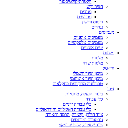
קלטרת/קולטיבטור
חציר וקש
מגובים
מכבשים
ריסוס ודישון
נגררים
מעמיסים
מעמיסים אופניים
מעמיסים טלסקופיים
יעים אופניים
מלגזות
מלגזות
מלגזות שדה
היי-טק
מיכון וציוד חשמלי
מיכון וציוד אוטונומי
טכנולוגיה מתקדמת בחקלאות
ציוד
ביגוד, הנעלה, מחנאות
כלי עבודה
כלי עבודה ידניים
כלי עבודה חשמליים והידראוליים
ציוד חילוץ, קשירה, הרמה ותאורה
גנרטורים ומדחסים
ציוד שאיבה, שטיפה וניקוי