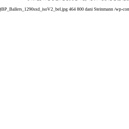
_QBP_Ballers_1290sxd_isoV2_bel.jpg
464
800
dani Steinmann
/wp-con