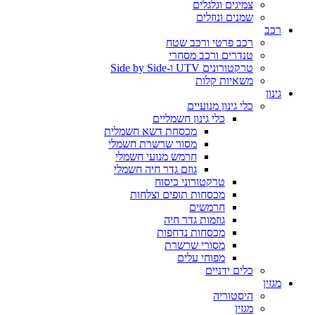
צמיגים וגלגלים
שמנים ונוזלים
רכב
רכב פרטי ורכב שטח
טנדרים ורכב מסחרי
טרקטורונים UTV ו-Side by Side
משאיות קלות
גינון
כלי גינון מנועיים
כלי גינון חשמליים
מכסחת דשא חשמלית
מסור שרשרת חשמלי
חרמש מנועי חשמלי
גוזם גדר חיה חשמלי
טרקטורוני כיסוח
מכסחות תופים וצלחות
חרמשים
גוזמות גדר חיה
מכסחות נדחפות
מסורי שרשרת
מפוחי עלים
כלים ידניים
מגזין
היסטוריה
מגזין