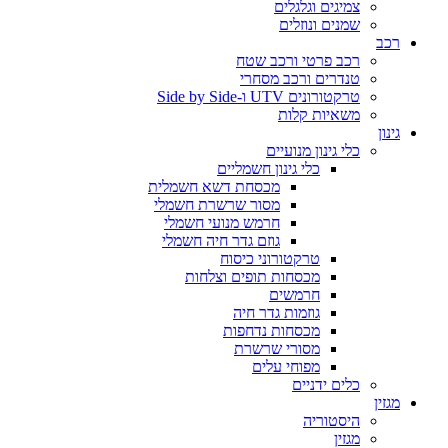
צמיגים וגלגלים
שמנים ונוזלים
רכב
רכב פרטי ורכב שטח
טנדרים ורכב מסחרי
טרקטורונים UTV ו-Side by Side
משאיות קלות
גינון
כלי גינון מנועיים
כלי גינון חשמליים
מכסחת דשא חשמלית
מסור שרשרת חשמלי
חרמש מנועי חשמלי
גוזם גדר חיה חשמלי
טרקטורוני כיסוח
מכסחות תופים וצלחות
חרמשים
גוזמות גדר חיה
מכסחות נדחפות
מסורי שרשרת
מפוחי עלים
כלים ידניים
מגזין
היסטוריה
מגזין