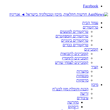
Facebook
עמוד הבית
טרקטורים
טרקטורים למטעים
טרקטורים קומפקטיים
טרקטורים בינוניים
טרקטורים כבדים
קומביינים
קומביינים לתבואות
קומביינים לתחמיץ
קומביינים לצמחי שורש
קציר
מקצרות
מכסחות
מרסקות
מיכון
הכנת והובלת מזון לבע"ח
זריעה
עיבודים
מחרשה
דיסקוס