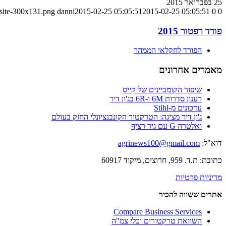
25 בפברואר 2015
-site-300x131.png
danni
2015-02-25 05:05:51
2015-02-25 05:05:51
0
0
פורד רפטור 2015
הפורד לחקלאי הממהר
מאמרים אחרונים
שיפור הקומביינים של קייס
רענון סדרות 6M ו-6R בג'ון דיר
עדכונים מ-Stihl
ג'ון דיר מציגה: הטרקטור הקונבנציונלי החזק בעולם
ואלטרה G עם גיר רציף
דוא"ל:
agrinews100@gmail.com
כתובת: ת.ד. 959, חרוצים, מיקוד 60917
מדיניות פרטיות
אתרים ששווה להכיר
Compare Business Services
השוואת טרקטורים וכלי צמ"ה