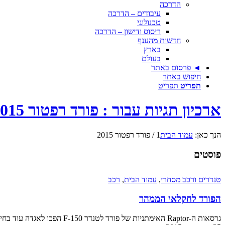
הדרכה
עיבודים – הדרכה
טכנולוגי
ריסוס ודישון – הדרכה
חדשות מהענף
בארץ
בעולם
◄ פרסום באתר
חיפוש באתר
תפריט
תפריט
ארכיון תגיות עבור : פורד רפטור 2015
הנך כאן:
עמוד הבית
1
/
פורד רפטור 2015
פוסטים
טנדרים ורכב מסחרי
,
עמוד הבית
,
רכב
הפורד לחקלאי הממהר
גרסאות ה-Raptor האימתניות של פורד לטנדר F-150 הפכו לאגדה עוד בחייהן, בעיקר בשל השילוב הבלתי אפשרי בין מכונית ספורט לרכב עבודה; הנה מבט ראשון על הדור הבא של המפלצת