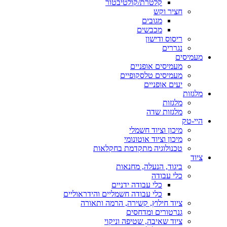
קלטרת/קולטיבטור
חציר וקש
מגובים
מכבשים
ריסוס ודישון
נגררים
מעמיסים
מעמיסים אופניים
מעמיסים טלסקופיים
יעים אופניים
מלגזות
מלגזות
מלגזות שדה
היי-טק
מיכון וציוד חשמלי
מיכון וציוד אוטונומי
טכנולוגיה מתקדמת בחקלאות
ציוד
ביגוד, הנעלה, מחנאות
כלי עבודה
כלי עבודה ידניים
כלי עבודה חשמליים והידראוליים
ציוד חילוץ, קשירה, הרמה ותאורה
גנרטורים ומדחסים
ציוד שאיבה, שטיפה וניקוי