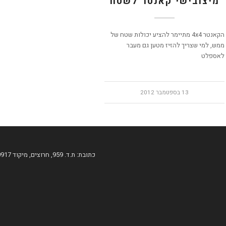
מיצובישי קאנטר לשטח
הקאנטר 4x4 מתיימר להציע יכולות שטח של
ממש, למי שצריך להזיז מטען גם מעבר
לאספלט
13 בספטמבר 2012
כתובת: ת.ד. 959, חרוצים, מיקוד 60917