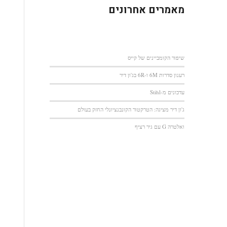
מאמרים אחרונים
שיפור הקומביינים של קייס
רענון סדרות 6M ו-6R בג'ון דיר
עדכונים מ-Stihl
ג'ון דיר מציגה: הטרקטור הקונבנציונלי החזק בעולם
ואלטרה G עם גיר רציף