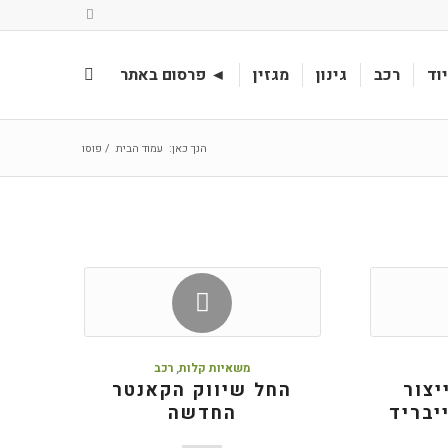
וד
רכב
גינון
מגזין
◄ פרסום באתר
הנך כאן:
עמוד הבית
/
פוסו
משאיות קלות
,
רכב
יצור
החל שיווק הקאנטר
יבריד
החדשה